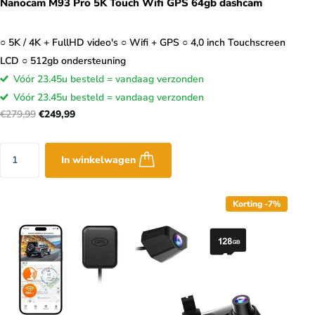
Nanocam M93 Pro 5K Touch Wifi GPS 64gb dashcam
○ 5K / 4K + FullHD video's ○ Wifi + GPS ○ 4,0 inch Touchscreen
LCD ○ 512gb ondersteuning
Vóór 23.45u besteld = vandaag verzonden
Vóór 23.45u besteld = vandaag verzonden
€279,99
€249,99
In winkelwagen
Korting -7%