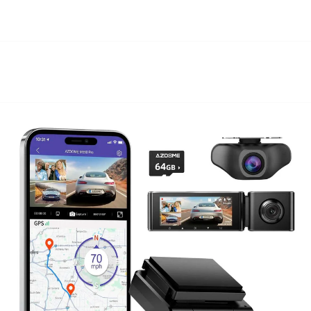
beelden draadloos kunt bekijken en downloaden. Via je telefoon of ta
m - of de hele dashcam uit de auto - te halen als je video's wil bekijk
e meekijken
van Wifi op een dashcam is om de beelden draadloos te bekijken of ove
 dan wel binnen het bereik van het Wifi signaal (5 tot 10 meter). Om
 vooral downloaden van video's via de telefoon eenvoudig is, kan het 
ter te zetten. De video bestanden zijn vaak erg groot, soms wel hon
r bij belangrijke video's raden we daarom aan deze direct op de comp
m via USB aan te sluiten.