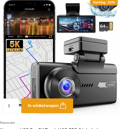
Korting -11%
In winkelwagen
Nanocam