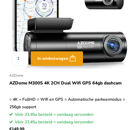
In winkelwagen
AZDome
AZDome M300S 4K 2CH Dual Wifi GPS 64gb dashcam
○ 4K + FullHD ○ Wifi en GPS ○ Automatische parkeermodus ○
256gb support
Vóór 23.45u besteld = vandaag verzonden
Vóór 23.45u besteld = vandaag verzonden
€149,99