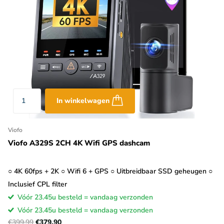
In winkelwagen
Viofo
Viofo A329S 2CH 4K Wifi GPS dashcam
○ 4K 60fps + 2K ○ Wifi 6 + GPS ○ Uitbreidbaar SSD geheugen ○
Inclusief CPL filter
Vóór 23.45u besteld = vandaag verzonden
Vóór 23.45u besteld = vandaag verzonden
€399,99
€379,90