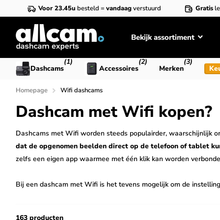
Voor 23.45u
besteld =
vandaag
verstuurd
Gratis
le
Bekijk assortiment
(1)
(2)
(3)
Dashcams
Accessoires
Merken
Ke
Homepage
Wifi dashcams
Dashcam met Wifi kopen?
Dashcams met Wifi worden steeds populairder, waarschijnlijk om
dat de opgenomen beelden direct op de telefoon of tablet 
zelfs een eigen app waarmee met één klik kan worden verbond
Bij een dashcam met Wifi is het tevens mogelijk om de instellin
het zelfs mogelijk automatische software updates uit te voeren
163 producten