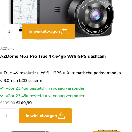
ide gevallen zijn ze
ken, opgeslagen beelden
 bij parkeerstand
In winkelwagen
AZDome
AZDome M63 Pro True 4K 64gb Wifi GPS dashcam
○ True 4K resolutie ○ Wifi + GPS ○ Automatische parkeermodus
○ 3,0 inch LCD scherm
Vóór 23.45u besteld = vandaag verzonden
Vóór 23.45u besteld = vandaag verzonden
€139,00
€109,99
In winkelwagen