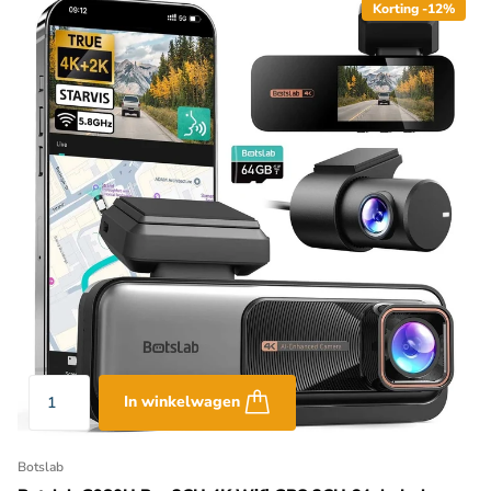
Korting -12%
In winkelwagen
Botslab