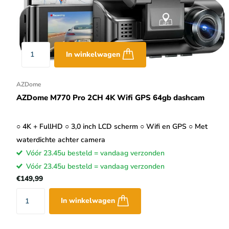
Sommige dashcam merken hebben een eigen App, anderen moeten
altijd beschikbaar voor zowel iOS als Android. De Apps hebben 
terug te kijken of instellingen te wijzigen. Sommige Apps, waar
In winkelwagen
incidenten en Cloud opties. Met een dash cam Wifi GPS kun je d
AZDome
AZDome M770 Pro 2CH 4K Wifi GPS 64gb dashcam
○ 4K + FullHD ○ 3,0 inch LCD scherm ○ Wifi en GPS ○ Met
waterdichte achter camera
Vóór 23.45u besteld = vandaag verzonden
Vóór 23.45u besteld = vandaag verzonden
€149,99
In winkelwagen