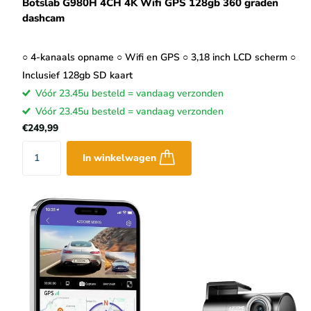
Botslab G980H 4CH 4K Wifi GPS 128gb 360 graden
dashcam
○ 4-kanaals opname ○ Wifi en GPS ○ 3,18 inch LCD scherm ○
Inclusief 128gb SD kaart
Vóór 23.45u besteld = vandaag verzonden
Vóór 23.45u besteld = vandaag verzonden
€249,99
In winkelwagen