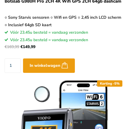
Botslab G980H Pro 2CH 4K Wifi GPS 2CH 64gb dashcam
○ Sony Starvis sensoren ○ Wifi en GPS ○ 2,45 inch LCD scherm
○ Inclusief 64gb SD kaart
Vóór 23.45u besteld = vandaag verzonden
Vóór 23.45u besteld = vandaag verzonden
€169,99
€149,99
In winkelwagen
Korting -5%