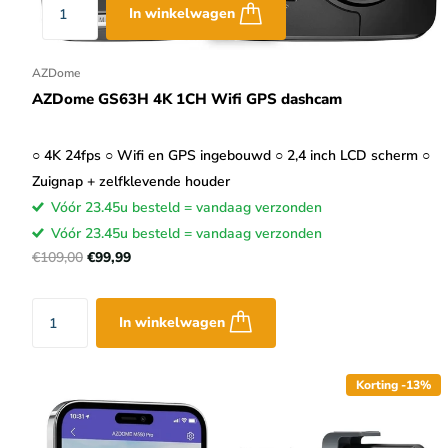
In winkelwagen
AZDome
AZDome GS63H 4K 1CH Wifi GPS dashcam
○ 4K 24fps ○ Wifi en GPS ingebouwd ○ 2,4 inch LCD scherm ○
Zuignap + zelfklevende houder
Vóór 23.45u besteld = vandaag verzonden
Vóór 23.45u besteld = vandaag verzonden
€109,00
€99,99
In winkelwagen
Korting -13%