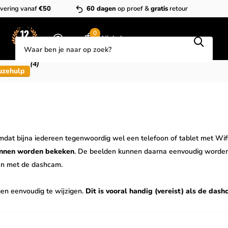
vering vanaf
€50
60 dagen
op proef &
gratis
retour
Zoeken
0
Winkelwagen
(4)
uzehulp
dat bijna iedereen tegenwoordig wel een telefoon of tablet met Wifi
kunnen worden bekeken
. De beelden kunnen daarna eenvoudig worden
en met de dashcam.
gen eenvoudig te wijzigen.
Dit is vooral handig (vereist) als de da
. De dashcam zal dan zelf de nieuwste firmware downloaden en install