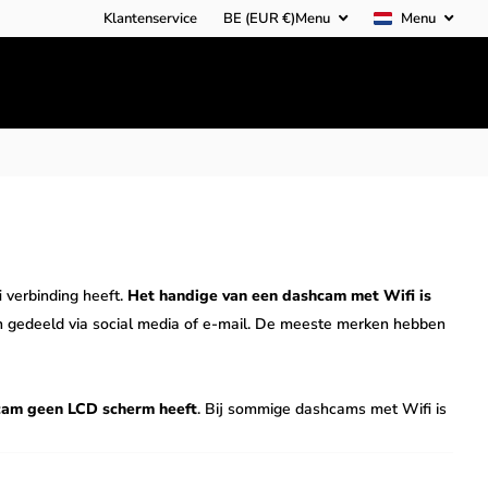
Klantenservice
BE (EUR €)
Menu
Menu
 verbinding heeft.
Het handige van een dashcam met Wifi is
 gedeeld via social media of e-mail. De meeste merken hebben
shcam geen LCD scherm heeft
. Bij sommige dashcams met Wifi is
eren als deze beschikbaar is.