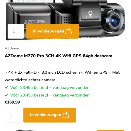
 het doen met een universele versie zoals RoadCam of KaCam. In be
allemaal standaard functies zoals de mogelijkheid om live mee te kij
onder die van BlackVue, hebben uitgebreidere functies zoals meldingen
In winkelwagen
an vaak tevens de afgelegde route bekijken.
AZDome
AZDome M770 Pro 3CH 4K Wifi GPS 64gb dashcam
○ 4K + 2x FullHD ○ 3,0 inch LCD scherm ○ Wifi en GPS ○ Met
waterdichte achter camera
Vóór 23.45u besteld = vandaag verzonden
Vóór 23.45u besteld = vandaag verzonden
€169,99
In winkelwagen