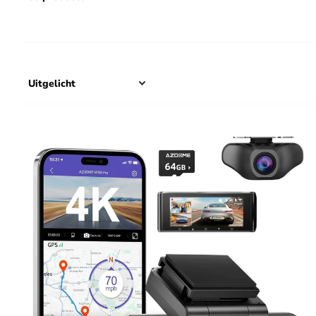
Het handigste aan een dashcam met Wifi is dat je de opgeslagen 
uitzendt. Hierdoor hoef je niet telkens de SD kaart uit de dashca
op de weg snel even terug te kijken.
Downloaden video's en liv
De meest gebruikte functie 
kijken met de dashcam, maar
moeten gebruiken.
Ondanks dat het bekijken en
beelden direct op een compu
je telefoon hebt staan. Zeke
te steken of door de dashca
Verschillende Apps