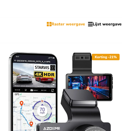
blet log je eenvoudig in op het Wifi signaal dat je dashcam
en. Het is bovendien leuk om iets opmerkelijks dat je hebt gezien
Raster weergave
Lijst weergave
r te zetten op je telefoon. Ook is het mogelijk om live mee te
Korting -21%
 vanaf grotere afstand mee te kijken zul je een
Cloud dashcam
soms sneller zijn alsnog de SD kaart uit de camera te halen en
derden MB's. Het kan daarom lang duren voordat je zo'n video op
uter te zetten. Dit kun je doen door de SD kaart in de computer