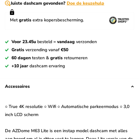
Juiste dashcam gevonden?
Doe de keuzehulp
Met
gratis
extra kopersbescherming.
Voor 23.45u
besteld =
vandaag
verzonden
Gratis
verzending vanaf
€50
60 dagen
testen &
gratis
retourneren
+10 jaar
dashcam ervaring
Accessoires
○ True 4K resolutie ○ Wifi ○ Automatische parkeermodus ○ 3,0
inch LCD scherm
De AZDome M63 Lite is een instap model dashcam met alles
aan boord om al je ritten vast te leggen. Deze Lite versie van de