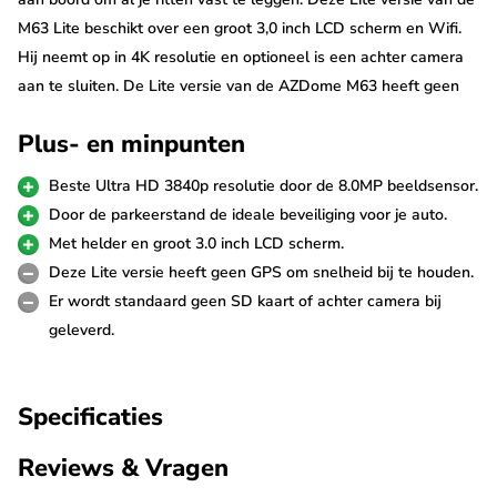
M63 Lite beschikt over een groot 3,0 inch LCD scherm en Wifi.
Hij neemt op in 4K resolutie en optioneel is een achter camera
aan te sluiten. De Lite versie van de AZDome M63 heeft geen
GPS en er wordt standaard geen Micro SD kaart bij geleverd.
Plus- en minpunten
Ultra 4K resolutie
Beste Ultra HD 3840p resolutie door de 8.0MP beeldsensor.
De AZDome M63 Lite dashcam is uitgerust met de nieuwste
Door de parkeerstand de ideale beveiliging voor je auto.
8.0MP beeldsensor die garant staat voor de scherpste Ultra 4K
Met helder en groot 3.0 inch LCD scherm.
video's. Hij filmt met een resolutie van 3840p*2160p in 25fps,
Deze Lite versie heeft geen GPS om snelheid bij te houden.
maar je kunt hem ook op FullHD 60fps laten opnemen. De HDR
Er wordt standaard geen SD kaart of achter camera bij
technologie staat garant voor een perfecte beeldkwaliteit bij
geleverd.
alle weersomstandigheden. Tevens kan met de dashcam foto's
in 18M pixels worden gemaakt.
Specificaties
Let op
: Door de schuine montage op de ruit is de AZDome M63
Reviews & Vragen
minder geschikt om in vrachtwagens of andere voertuigen met