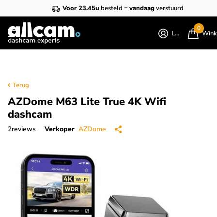
Voor 23.45u
besteld =
vandaag
verstuurd
0
Login
Wink
Terug
AZDome M63 Lite True 4K Wifi
dashcam
2
reviews
Verkoper
AZDome