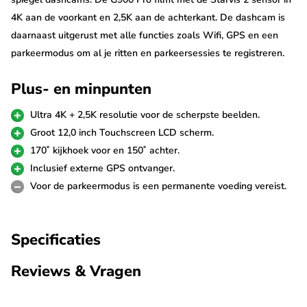
4K aan de voorkant en 2,5K aan de achterkant. De dashcam is
daarnaast uitgerust met alle functies zoals Wifi, GPS en een
parkeermodus om al je ritten en parkeersessies te registreren.
Breidt hem uit met handige accessoires om hem in elk voertuig
Plus- en minpunten
te kunnen monteren.
Ultra 4K + 2,5K resolutie voor de scherpste beelden.
Ultra 4K + 2,5K
Groot 12,0 inch Touchscreen LCD scherm.
De Wolfbox G900 Pro is uitgerust met de nieuwste Sony Starvis
170˚ kijkhoek voor en 150˚ achter.
2 sensor die garant staat voor de beste beeldkwaliteit, met
Inclusief externe GPS ontvanger.
name in het donker. De voorste camera neemt op in
Voor de parkeermodus is een permanente voeding vereist.
haarscherpe 4K resolutie met 30fps en de achterste camera met
2,5K in 25fps. De achter camera wordt aan de voorste camera
Specificaties
verbonden met een meegeleverde kabel van 6 meter. Voor
langere voertuigen is een vervangende kabel van 10 en 16
Reviews & Vragen
meter beschikbaar (zie accessoires).