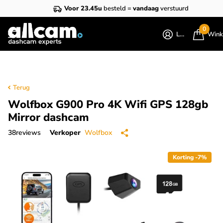
Voor 23.45u
besteld =
vandaag
verstuurd
0
Login
Wink
Terug
Wolfbox G900 Pro 4K Wifi GPS 128gb
Mirror dashcam
38
reviews
Verkoper
Wolfbox
Korting -7%