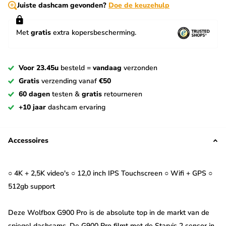
Juiste dashcam gevonden?
Doe de keuzehulp
Met
gratis
extra kopersbescherming.
Voor 23.45u
besteld =
vandaag
verzonden
Gratis
verzending vanaf
€50
60 dagen
testen &
gratis
retourneren
+10 jaar
dashcam ervaring
Accessoires
○ 4K + 2,5K video's ○ 12,0 inch IPS Touchscreen ○ Wifi + GPS ○
512gb support
Deze Wolfbox G900 Pro is de absolute top in de markt van de
spiegel dashcams. De G900 Pro filmt met de Starvis 2 sensor in