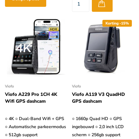
Korting -15%
Viofo
Viofo
Viofo A229 Pro 1CH 4K
Viofo A119 V3 QuadHD
Wifi GPS dashcam
GPS dashcam
○ 4K ○ Dual-Band Wifi + GPS
○ 1660p Quad HD ○ GPS
○ Automatische parkeermodus
ingebouwd ○ 2,0 inch LCD
○ 512gb support
scherm ○ 256gb support