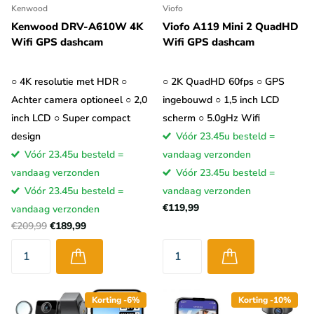
Kenwood
Viofo
Kenwood DRV-A610W 4K
Viofo A119 Mini 2 QuadHD
Wifi GPS dashcam
Wifi GPS dashcam
○ 4K resolutie met HDR ○
○ 2K QuadHD 60fps ○ GPS
Achter camera optioneel ○ 2,0
ingebouwd ○ 1,5 inch LCD
inch LCD ○ Super compact
scherm ○ 5.0gHz Wifi
design
Vóór 23.45u besteld =
Vóór 23.45u besteld =
vandaag verzonden
vandaag verzonden
Vóór 23.45u besteld =
Vóór 23.45u besteld =
vandaag verzonden
€119,99
vandaag verzonden
€209,99
€189,99
Korting -6%
Korting -10%