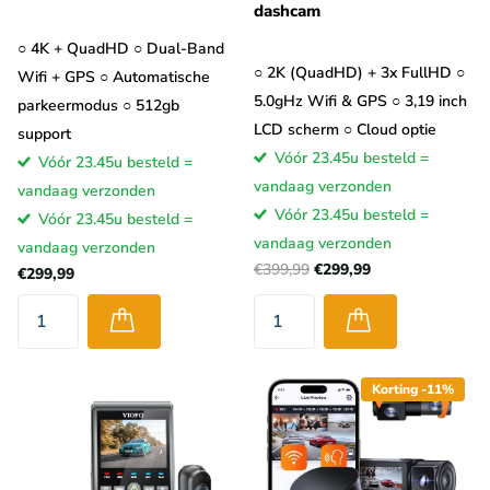
dashcam
○ 4K + QuadHD ○ Dual-Band
○ 2K (QuadHD) + 3x FullHD ○
Wifi + GPS ○ Automatische
5.0gHz Wifi & GPS ○ 3,19 inch
parkeermodus ○ 512gb
LCD scherm ○ Cloud optie
support
Vóór 23.45u besteld =
Vóór 23.45u besteld =
vandaag verzonden
vandaag verzonden
Vóór 23.45u besteld =
Vóór 23.45u besteld =
vandaag verzonden
vandaag verzonden
€399,99
€299,99
€299,99
Korting -11%