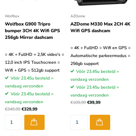
Wolfbox
AZDome
Wolfbox G900 Tripro
AZDome M330 Max 2CH 4K
bumper 3CH 4K Wifi GPS
Wifi GPS dashcam
256gb Mirror dashcam
○ 4K + FullHD ○ Wifi en GPS ○
○ 4K + FullHD + 2,5K video's ○
Automatische parkeermodus ○
12,0 inch IPS Touchscreen ○
256gb support
Wifi + GPS ○ 512gb support
Vóór 23.45u besteld =
Vóór 23.45u besteld =
vandaag verzonden
vandaag verzonden
Vóór 23.45u besteld =
Vóór 23.45u besteld =
vandaag verzonden
vandaag verzonden
€109,99
€99,99
€349,99
€329,99