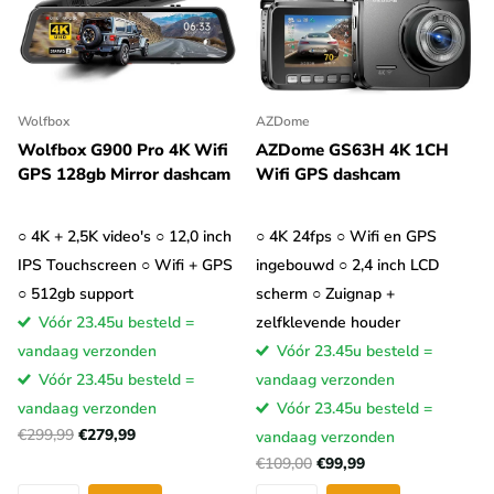
Wolfbox
AZDome
Wolfbox G900 Pro 4K Wifi
AZDome GS63H 4K 1CH
GPS 128gb Mirror dashcam
Wifi GPS dashcam
○ 4K + 2,5K video's ○ 12,0 inch
○ 4K 24fps ○ Wifi en GPS
IPS Touchscreen ○ Wifi + GPS
ingebouwd ○ 2,4 inch LCD
○ 512gb support
scherm ○ Zuignap +
Vóór 23.45u besteld =
zelfklevende houder
vandaag verzonden
Vóór 23.45u besteld =
Vóór 23.45u besteld =
vandaag verzonden
vandaag verzonden
Vóór 23.45u besteld =
€299,99
€279,99
vandaag verzonden
€109,00
€99,99