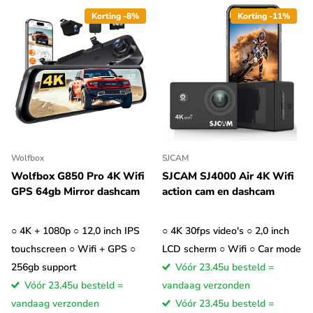
Korting -8%
Korting -11%
Wolfbox
SJCAM
Wolfbox G850 Pro 4K Wifi
SJCAM SJ4000 Air 4K Wifi
GPS 64gb Mirror dashcam
action cam en dashcam
○ 4K + 1080p ○ 12,0 inch IPS
○ 4K 30fps video's ○ 2,0 inch
touchscreen ○ Wifi + GPS ○
LCD scherm ○ Wifi ○ Car mode
256gb support
Vóór 23.45u besteld =
Vóór 23.45u besteld =
vandaag verzonden
vandaag verzonden
Vóór 23.45u besteld =