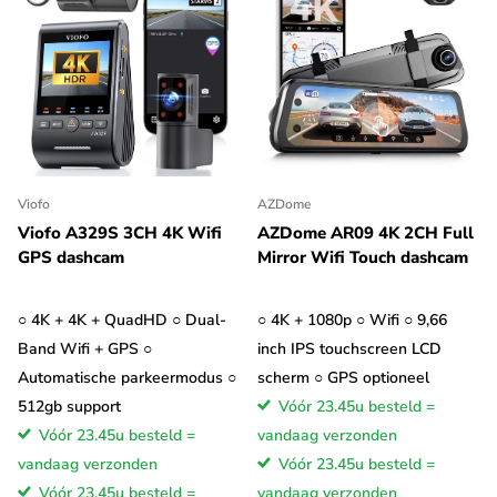
Viofo
AZDome
Viofo A329S 3CH 4K Wifi
AZDome AR09 4K 2CH Full
GPS dashcam
Mirror Wifi Touch dashcam
○ 4K + 4K + QuadHD ○ Dual-
○ 4K + 1080p ○ Wifi ○ 9,66
Band Wifi + GPS ○
inch IPS touchscreen LCD
Automatische parkeermodus ○
scherm ○ GPS optioneel
512gb support
Vóór 23.45u besteld =
Vóór 23.45u besteld =
vandaag verzonden
vandaag verzonden
Vóór 23.45u besteld =
Vóór 23.45u besteld =
vandaag verzonden