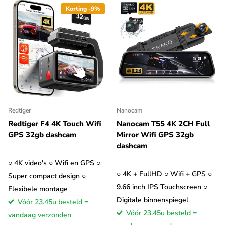
Korting -9%
Redtiger
Nanocam
Redtiger F4 4K Touch Wifi
Nanocam T55 4K 2CH Full
GPS 32gb dashcam
Mirror Wifi GPS 32gb
dashcam
○ 4K video's ○ Wifi en GPS ○
○ 4K + FullHD ○ Wifi + GPS ○
Super compact design ○
9.66 inch IPS Touchscreen ○
Flexibele montage
Digitale binnenspiegel
Vóór 23.45u besteld =
Vóór 23.45u besteld =
vandaag verzonden