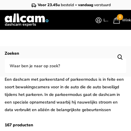
Voor 23.45u
besteld =
vandaag
verstuurd
0
Login
Wink
Homepage
Parkeermodus dashcams
Zoeken
Dashcam met parkeermodus of
parkeerstand kopen?
Een dashcam met parkeerstand of parkeermodus is in feite een
soort bewakingscamera voor in de auto die de auto beveiligd
tijdens het parkeren. In de parkeermodus gaat de dashcam in
een speciale opnamestand waarbij hij nauwelijks stroom en
data verbruikt en alléén de belangrijkste gebeurtenissen
opneemt. Er zijn dashcams met een handmatige of automatisch
te activeren parkeermodus en verschillende manieren waarop
167 producten