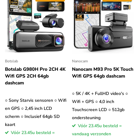
Botslab
Nanocam
Botslab G980H Pro 2CH 4K
Nanocam M93 Pro 5K Touch
Wifi GPS 2CH 64gb
Wifi GPS 64gb dashcam
dashcam
○ 5K / 4K + FullHD video's ○
○ Sony Starvis sensoren ○ Wifi
Wifi + GPS ○ 4,0 inch
en GPS ○ 2,45 inch LCD
Touchscreen LCD ○ 512gb
scherm ○ Inclusief 64gb SD
ondersteuning
kaart
Vóór 23.45u besteld =
Vóór 23.45u besteld =
vandaag verzonden