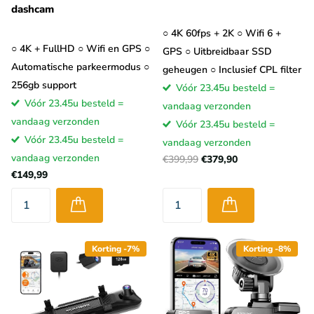
dashcam
○ 4K 60fps + 2K ○ Wifi 6 +
○ 4K + FullHD ○ Wifi en GPS ○
GPS ○ Uitbreidbaar SSD
Automatische parkeermodus ○
geheugen ○ Inclusief CPL filter
256gb support
Vóór 23.45u besteld =
Vóór 23.45u besteld =
vandaag verzonden
vandaag verzonden
Vóór 23.45u besteld =
Vóór 23.45u besteld =
vandaag verzonden
vandaag verzonden
€399,99
€379,90
€149,99
Korting -7%
Korting -8%