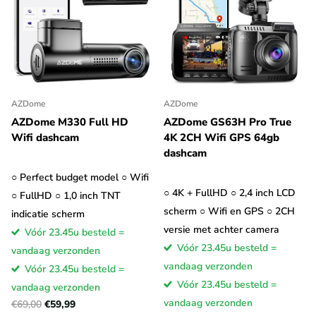
AZDome
AZDome
AZDome M330 Full HD
AZDome GS63H Pro True
Wifi dashcam
4K 2CH Wifi GPS 64gb
dashcam
○ Perfect budget model ○ Wifi
○ 4K + FullHD ○ 2,4 inch LCD
○ FullHD ○ 1,0 inch TNT
scherm ○ Wifi en GPS ○ 2CH
indicatie scherm
versie met achter camera
Vóór 23.45u besteld =
Vóór 23.45u besteld =
vandaag verzonden
vandaag verzonden
Vóór 23.45u besteld =
Vóór 23.45u besteld =
vandaag verzonden
vandaag verzonden
€69,00
€59,99