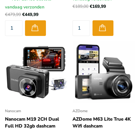
€189,00
€169,99
vandaag verzonden
€479,99
€449,99
Nanocam
AZDome
Nanocam M19 2CH Dual
AZDome M63 Lite True 4K
Full HD 32gb dashcam
Wifi dashcam