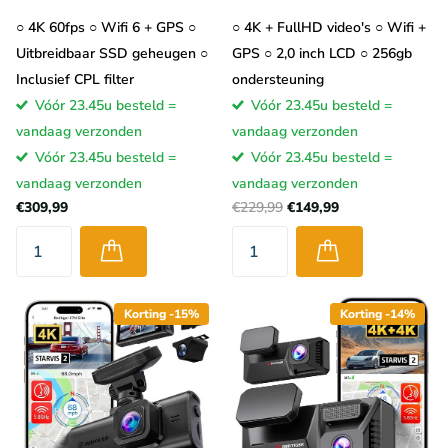
○ 4K 60fps ○ Wifi 6 + GPS ○
○ 4K + FullHD video's ○ Wifi +
Uitbreidbaar SSD geheugen ○
GPS ○ 2,0 inch LCD ○ 256gb
Inclusief CPL filter
ondersteuning
Vóór 23.45u besteld =
Vóór 23.45u besteld =
vandaag verzonden
vandaag verzonden
Vóór 23.45u besteld =
Vóór 23.45u besteld =
vandaag verzonden
vandaag verzonden
€309,99
€229,99
€149,99
Korting -15%
Korting -14%