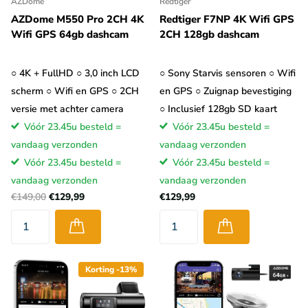
AZDome
Redtiger
AZDome M550 Pro 2CH 4K
Redtiger F7NP 4K Wifi GPS
Wifi GPS 64gb dashcam
2CH 128gb dashcam
○ 4K + FullHD ○ 3,0 inch LCD
○ Sony Starvis sensoren ○ Wifi
scherm ○ Wifi en GPS ○ 2CH
en GPS ○ Zuignap bevestiging
versie met achter camera
○ Inclusief 128gb SD kaart
Vóór 23.45u besteld =
Vóór 23.45u besteld =
vandaag verzonden
vandaag verzonden
Vóór 23.45u besteld =
Vóór 23.45u besteld =
vandaag verzonden
vandaag verzonden
€149,00
€129,99
€129,99
Korting -13%