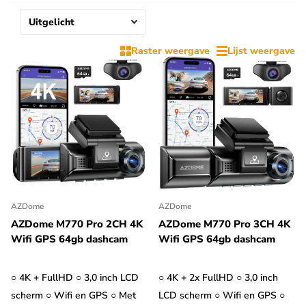
de video's worden opgenomen.
Meeste auto's leveren tijdens het parkeren geen stroom via de
Raster weergave
Lijst weergave
sigarettenvoeding.
Voor het gebruik van de
beveiligingscamera voor in de auto is daarom een
permanente voeding nodig om de dashcam te voorzien van
stroom tijdens het parkeren
. De permanente voedingen
kunnen bij elke dashcam als accessoire worden besteld of
worden in sommige gevallen - indien vermeld - standaard
meegeleverd.
AZDome
AZDome
AZDome M770 Pro 2CH 4K
AZDome M770 Pro 3CH 4K
Wifi GPS 64gb dashcam
Wifi GPS 64gb dashcam
○ 4K + FullHD ○ 3,0 inch LCD
○ 4K + 2x FullHD ○ 3,0 inch
scherm ○ Wifi en GPS ○ Met
LCD scherm ○ Wifi en GPS ○