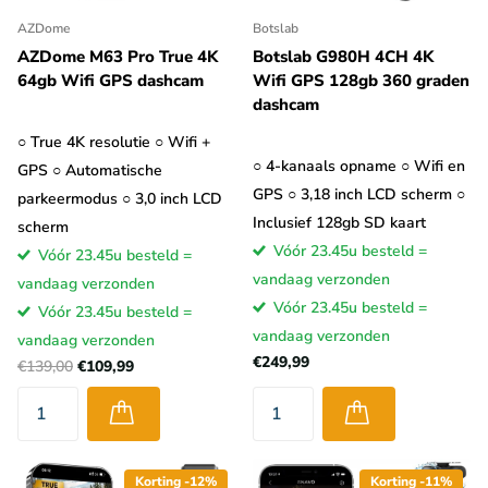
AZDome
Botslab
AZDome M63 Pro True 4K
Botslab G980H 4CH 4K
64gb Wifi GPS dashcam
Wifi GPS 128gb 360 graden
dashcam
○ True 4K resolutie ○ Wifi +
○ 4-kanaals opname ○ Wifi en
GPS ○ Automatische
GPS ○ 3,18 inch LCD scherm ○
parkeermodus ○ 3,0 inch LCD
Inclusief 128gb SD kaart
scherm
Vóór 23.45u besteld =
Vóór 23.45u besteld =
vandaag verzonden
vandaag verzonden
Vóór 23.45u besteld =
Vóór 23.45u besteld =
vandaag verzonden
vandaag verzonden
€249,99
€139,00
€109,99
Korting -12%
Korting -11%