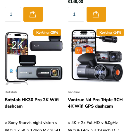
€149,00
Korting -25%
Korting -14%
Botslab
Vantrue
Botslab HK30 Pro 2K Wifi
Vantrue N4 Pro Triple 3CH
dashcam
4K Wifi GPS dashcam
○ Sony Starvis night vision ○
○ 4K + 2x FullHD ○ 5.0gHz
Wifi ○ 2.5K ○ 128gb Micro SD
Wifi & GPS ○ 3,19 inch LCD