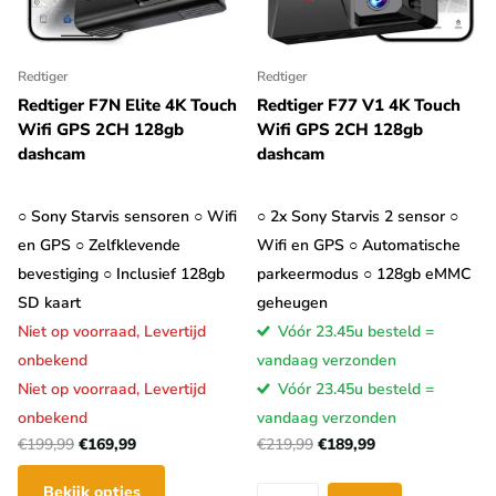
Redtiger
Redtiger
Redtiger F7N Elite 4K Touch
Redtiger F77 V1 4K Touch
Wifi GPS 2CH 128gb
Wifi GPS 2CH 128gb
dashcam
dashcam
○ Sony Starvis sensoren ○ Wifi
○ 2x Sony Starvis 2 sensor ○
en GPS ○ Zelfklevende
Wifi en GPS ○ Automatische
bevestiging ○ Inclusief 128gb
parkeermodus ○ 128gb eMMC
SD kaart
geheugen
Niet op voorraad,
Levertijd
Vóór 23.45u besteld =
onbekend
vandaag verzonden
Niet op voorraad,
Levertijd
Vóór 23.45u besteld =
onbekend
vandaag verzonden
€199,99
€169,99
€219,99
€189,99
Bekijk opties