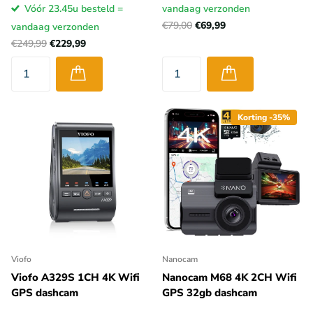
Vóór 23.45u besteld =
vandaag verzonden
€79,00
€69,99
vandaag verzonden
€249,99
€229,99
Korting -35%
Viofo
Nanocam
Viofo A329S 1CH 4K Wifi
Nanocam M68 4K 2CH Wifi
GPS dashcam
GPS 32gb dashcam