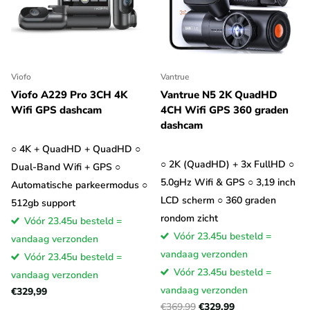
Viofo
Vantrue
Viofo A229 Pro 3CH 4K
Vantrue N5 2K QuadHD
Wifi GPS dashcam
4CH Wifi GPS 360 graden
dashcam
○ 4K + QuadHD + QuadHD ○
○ 2K (QuadHD) + 3x FullHD ○
Dual-Band Wifi + GPS ○
5.0gHz Wifi & GPS ○ 3,19 inch
Automatische parkeermodus ○
LCD scherm ○ 360 graden
512gb support
rondom zicht
Vóór 23.45u besteld =
Vóór 23.45u besteld =
vandaag verzonden
vandaag verzonden
Vóór 23.45u besteld =
Vóór 23.45u besteld =
vandaag verzonden
vandaag verzonden
€329,99
€369,99
€329,99