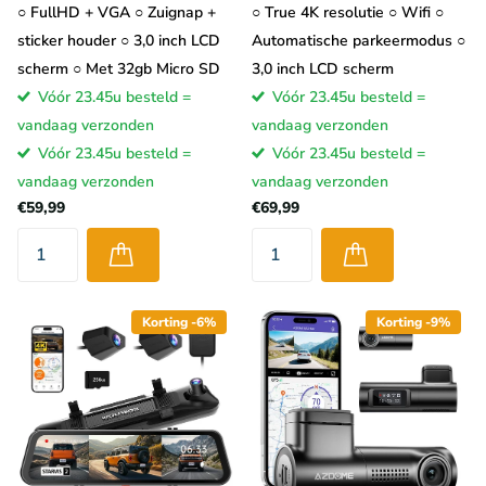
○ FullHD + VGA ○ Zuignap +
○ True 4K resolutie ○ Wifi ○
sticker houder ○ 3,0 inch LCD
Automatische parkeermodus ○
scherm ○ Met 32gb Micro SD
3,0 inch LCD scherm
Vóór 23.45u besteld =
Vóór 23.45u besteld =
vandaag verzonden
vandaag verzonden
Vóór 23.45u besteld =
Vóór 23.45u besteld =
vandaag verzonden
vandaag verzonden
€59,99
€69,99
Korting -6%
Korting -9%