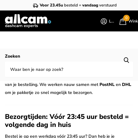
Voor 23.45u
besteld =
vandaag
verstuurd
0
Login
Wink
Homepage
Verzenden
Zoeken
Verzenden
Bij Allcam zorgen we voor een snelle en betrouwbare levering
van je bestelling. We werken nauw samen met
PostNL
en
DHL
om je pakketje zo snel mogelijk te bezorgen.
Bezorgtijden: Vóór 23:45 uur besteld =
volgende dag in huis
Bestel je op een werkdag vóór 23:45 uur? Dan heb je je