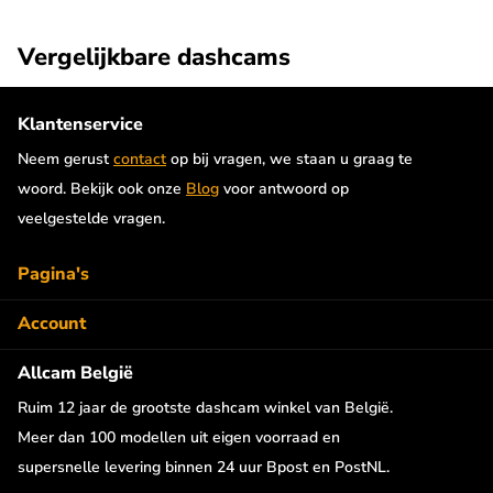
2K video's worden opgeslagen. Met een 4T geheugen zo'n 138
uur. Enkele geteste SSD schijven zijn die van Samsung, Sandisk
Vergelijkbare dashcams
en Western Digital. Naast een SSD schijf kan ook een USB
flash drive op de dashcam worden aangesloten voor extra
Klantenservice
geheugen.
Neem gerust
contact
op bij vragen, we staan u graag te
Wifi 6
woord. Bekijk ook onze
Blog
voor antwoord op
veelgestelde vragen.
De Viofo A329S 1CH is uitgerust met nieuwe supersnelle Wifi6
(5GHz) technologie waardoor de bestandsoverdracht zeer snel
Pagina's
en betrouwbaar is. Met Wifi 6 kan tot wel 30MB/s aan data
worden overgedragen. De Viofo App is verkrijgbaar voor iOS en
Account
Android.
Allcam België
Inclusief CPL filter
Ruim 12 jaar de grootste dashcam winkel van België.
Meer dan 100 modellen uit eigen voorraad en
Met de meegeleverde CPL filter voor de voorste camera wordt
supersnelle levering binnen 24 uur Bpost en PostNL.
een optimale bescherming en beeldkwaliteit gegarandeerd