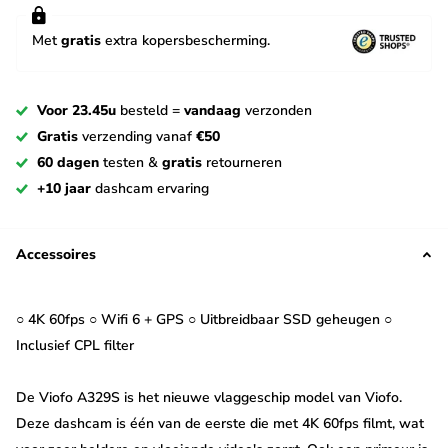
Met
gratis
extra kopersbescherming.
Voor 23.45u
besteld =
vandaag
verzonden
Gratis
verzending vanaf
€50
60 dagen
testen &
gratis
retourneren
+10 jaar
dashcam ervaring
Accessoires
○ 4K 60fps ○ Wifi 6 + GPS ○ Uitbreidbaar SSD geheugen ○
Inclusief CPL filter
De Viofo A329S is het nieuwe vlaggeschip model van Viofo.
Deze dashcam is één van de eerste die met 4K 60fps filmt, wat