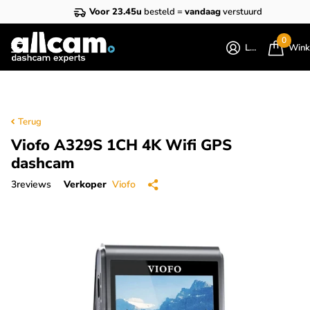
Voor 23.45u
besteld =
vandaag
verstuurd
0
Login
Wink
Terug
Viofo A329S 1CH 4K Wifi GPS
dashcam
3
reviews
Verkoper
Viofo