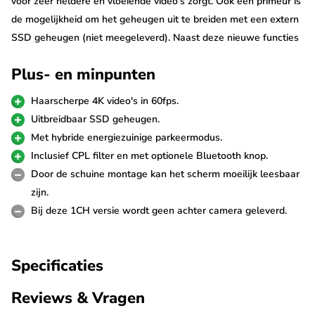
voor zeer heldere en vloeiende video's zorgt. Ook een primeur is
de mogelijkheid om het geheugen uit te breiden met een extern
SSD geheugen (niet meegeleverd). Naast deze nieuwe functies
is de Viofo A329S uitgerust met zeer snelle Wifi en GPS voor de
Plus- en minpunten
beste verbinding.
Haarscherpe 4K video's in 60fps.
4K 60fps
Uitbreidbaar SSD geheugen.
De Viofo A329S filmt met kraakheldere resolutie zodat je geen
Met hybride energiezuinige parkeermodus.
enkel detail meer hoeft te missen. De 4K 60fps resolutie
Inclusief CPL filter en met optionele Bluetooth knop.
garandeert de scherpste en vloeiendste beelden. Door de Sony
Door de schuine montage kan het scherm moeilijk leesbaar
Starvis 2 sensor is de kwaliteit ook in het donker van
zijn.
uitmuntende kwaliteit.
Bij deze 1CH versie wordt geen achter camera geleverd.
Uitbreidbaar SSD geheugen
Specificaties
De Viofo A329S 1CH ondersteunt Micro SD kaarten tot 512gb
maar kan worden uitgebreid met een extern SSD geheugen tot
Reviews & Vragen
wel 4TB. Op een 512gb SD kaart kan ongeveer 18 uur aan 4K +