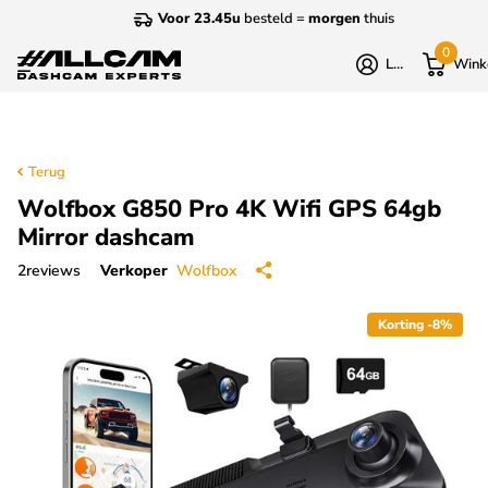
Voor 23.45u
besteld =
morgen
thuis
0
Login
Wink
Terug
Wolfbox G850 Pro 4K Wifi GPS 64gb
Mirror dashcam
2
reviews
Verkoper
Wolfbox
Korting -8%