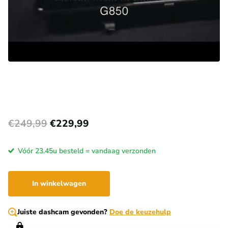
€249,99
€229,99
Vóór 23.45u besteld = vandaag verzonden
In winkelwagen
Juiste dashcam gevonden?
Doe de keuzehulp