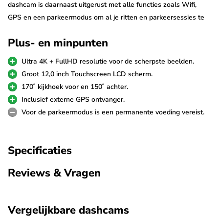
dashcam is daarnaast uitgerust met alle functies zoals Wifi,
GPS en een parkeermodus om al je ritten en parkeersessies te
registreren. Breidt hem uit met handige accessoires om hem in
Plus- en minpunten
elk voertuig te kunnen monteren.
Ultra 4K + FullHD resolutie voor de scherpste beelden.
Ultra 4K + FullHD
Groot 12,0 inch Touchscreen LCD scherm.
De Wolfbox G850 Pro neemt haarscherpe beelden op door
170˚ kijkhoek voor en 150˚ achter.
gebruik van de hoogwaardige Sony beeldsensoren. De voorste
Inclusief externe GPS ontvanger.
camera neemt op in 4K resolutie met 30fps en de achterste
Voor de parkeermodus is een permanente voeding vereist.
camera met FullHD in 25fps. De achter camera wordt aan de
voorste camera verbonden met een meegeleverde kabel van 6
Specificaties
meter. Voor langere voertuigen is een verlengkabel van 10
meter beschikbaar.
Reviews & Vragen
Digitale binnenspiegel
De Wolfbox G850 Pro 4K is een uniek vormgegeven spiegel
Vergelijkbare dashcams