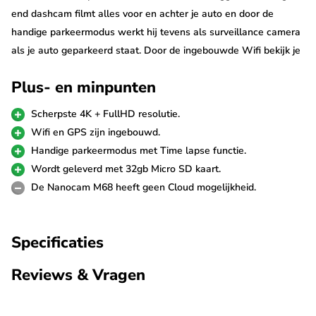
end dashcam filmt alles voor en achter je auto en door de
handige parkeermodus werkt hij tevens als surveillance camera
als je auto geparkeerd staat. Door de ingebouwde Wifi bekijk je
de beelden eenvoudig op je telefoon en de GPS houdt de
Plus- en minpunten
snelheid en locaties van de ritten bij.
Scherpste 4K + FullHD resolutie.
4K + FullHD resolutie
Wifi en GPS zijn ingebouwd.
De Nanocam M68 4K is uitgerust met de nieuwste Galaxy
Handige parkeermodus met Time lapse functie.
GC8613 8.0MP beeldsensor die garant staat voor de scherpste
Wordt geleverd met 32gb Micro SD kaart.
Ultra 4K video's met een resolutie van 3840p*2160p in 24fps. De
De Nanocam M68 heeft geen Cloud mogelijkheid.
achter camera neemt op in FullHD (1080p) resolutie. De HDR
technologie staat zorgt voor een perfecte beeldkwaliteit bij alle
Specificaties
weersomstandigheden. Tevens kan met de dashcam foto's in
18M pixels worden gemaakt.
Reviews & Vragen
FullHD achter camera