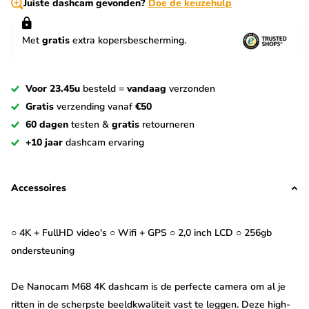
Juiste dashcam gevonden?
Doe de keuzehulp
Met
gratis
extra kopersbescherming.
Voor 23.45u
besteld =
vandaag
verzonden
Gratis
verzending vanaf
€50
60 dagen
testen &
gratis
retourneren
+10 jaar
dashcam ervaring
Accessoires
○ 4K + FullHD video's ○ Wifi + GPS ○ 2,0 inch LCD ○ 256gb
ondersteuning
De Nanocam M68 4K dashcam is de perfecte camera om al je
ritten in de scherpste beeldkwaliteit vast te leggen. Deze high-