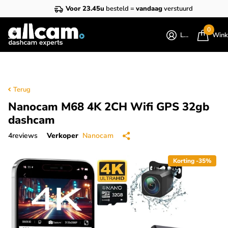
Voor 23.45u
besteld =
vandaag
verstuurd
0
Login
Wink
Terug
Nanocam M68 4K 2CH Wifi GPS 32gb
dashcam
4
reviews
Verkoper
Nanocam
Korting -35%