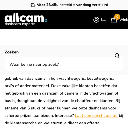
Voor 23.45u
besteld =
vandaag
verstuurd
0
Login
Wink
Homepage
Zakelijk
Zoeken
Zakelijk
Steeds meer bedrijven en zakelijke klanten kiezen voor het
gebruik van dashcams in hun vrachtwagens, bestelwagens,
taxi's of ander materieel. Deze zakelijke klanten beseffen dat
het gebruik van een dashcam of camera in de vrachtwagen of
bus bijdraagt aan de veiligheid van de chauffeur en klanten. Bij
afname van 5 stuks of meer kunnen we onze dashcams voor
scherpe prijzen aanbieden. Interesse?
Laat een bericht achter
bij
de klantenservice en we sturen je direct een offerte.