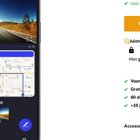
Vóór
Juis
Met
Voor
Grat
60 
+10 
Accesso