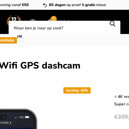
vering vanaf
€50
60 dagen
op proef &
gratis
retour
Zoeken
0
Winkelwagen
(4)
uzehulp
ifi GPS dashcam
Korting -10%
○ 4K re
Super 
€209