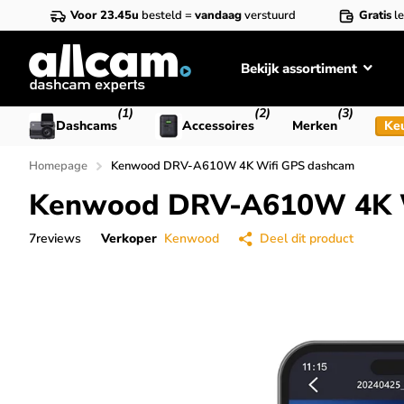
Voor 23.45u
besteld =
vandaag
verstuurd
Gratis
le
Bekijk assortiment
(1)
(2)
(3)
Dashcams
Accessoires
Merken
Ke
Homepage
Kenwood DRV-A610W 4K Wifi GPS dashcam
Kenwood DRV-A610W 4K W
7
reviews
Verkoper
Kenwood
Deel dit product