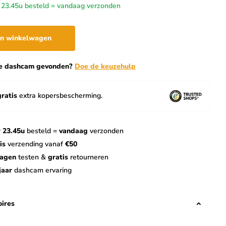
 23.45u besteld = vandaag verzonden
In winkelwagen
te dashcam gevonden?
Doe de keuzehulp
gratis
extra kopersbescherming.
 23.45u
besteld =
vandaag
verzonden
is
verzending vanaf
€50
dagen
testen &
gratis
retourneren
jaar
dashcam ervaring
ires