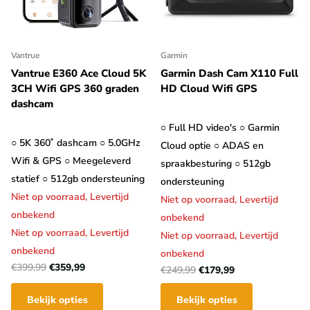
Vantrue
Garmin
Vantrue E360 Ace Cloud 5K
Garmin Dash Cam X110 Full
3CH Wifi GPS 360 graden
HD Cloud Wifi GPS
dashcam
○ Full HD video's ○ Garmin
○ 5K 360˚ dashcam ○ 5.0GHz
Cloud optie ○ ADAS en
Wifi & GPS ○ Meegeleverd
spraakbesturing ○ 512gb
statief ○ 512gb ondersteuning
ondersteuning
Niet op voorraad,
Levertijd
Niet op voorraad,
Levertijd
onbekend
onbekend
Niet op voorraad,
Levertijd
Niet op voorraad,
Levertijd
onbekend
onbekend
€399,99
€359,99
€249,99
€179,99
Bekijk opties
Bekijk opties