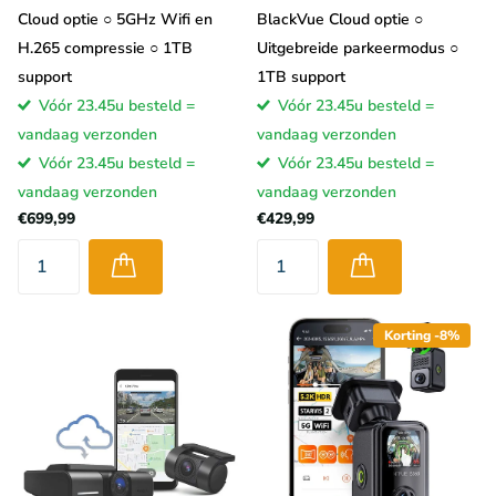
Cloud optie ○ 5GHz Wifi en
BlackVue Cloud optie ○
H.265 compressie ○ 1TB
Uitgebreide parkeermodus ○
support
1TB support
Vóór 23.45u besteld =
Vóór 23.45u besteld =
vandaag verzonden
vandaag verzonden
De video's worden dus als gecomprimeerde bestanden
Vóór 23.45u besteld =
Vóór 23.45u besteld =
opgeslagen in de Cloud. Bij BlackVue krijg je standaard 5GB aan
vandaag verzonden
vandaag verzonden
Cloud opslag, dit is dus goed voor zo'n 18 uur aan video's.
€699,99
€429,99
Hierna worden de oudste bestanden automatisch verwijderd
voor nieuwere bestanden. Naast het opslaan van beelden is het
ook mogelijk om Live mee te kijken met de dashcam.
Onderstaande tabel geeft een inzicht in het dataverbruik dat
Korting -8%
hiervoor nodig is.
Kosten Cloud dashcam
Naast dat dashcams met Cloud optie zelf meestal al niet
goedkoop zijn, zit aan het (ongelimiteerde) gebruik van de Cloud