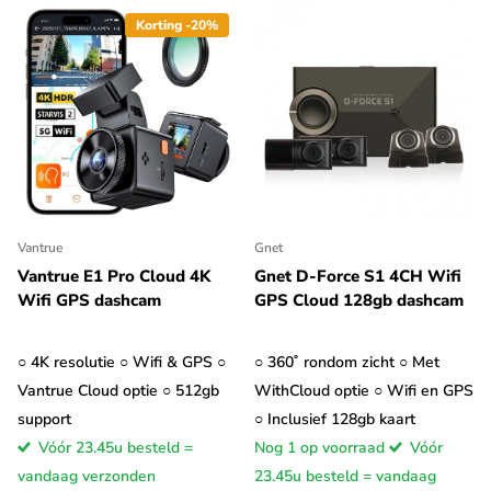
Korting -20%
Vantrue
Gnet
Vantrue E1 Pro Cloud 4K
Gnet D-Force S1 4CH Wifi
Wifi GPS dashcam
GPS Cloud 128gb dashcam
○ 4K resolutie ○ Wifi & GPS ○
○ 360˚ rondom zicht ○ Met
Vantrue Cloud optie ○ 512gb
WithCloud optie ○ Wifi en GPS
support
○ Inclusief 128gb kaart
Vóór 23.45u besteld =
Nog 1 op voorraad
Vóór
vandaag verzonden
23.45u besteld = vandaag