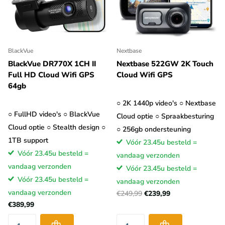
BlackVue
Nextbase
BlackVue DR770X 1CH II
Nextbase 522GW 2K Touch
Full HD Cloud Wifi GPS
Cloud Wifi GPS
64gb
○ 2K 1440p video's ○ Nextbase
○ FullHD video's ○ BlackVue
Cloud optie ○ Spraakbesturing
Cloud optie ○ Stealth design ○
○ 256gb ondersteuning
1TB support
Vóór 23.45u besteld =
Vóór 23.45u besteld =
vandaag verzonden
vandaag verzonden
Vóór 23.45u besteld =
Vóór 23.45u besteld =
vandaag verzonden
vandaag verzonden
€249,99
€239,99
€389,99