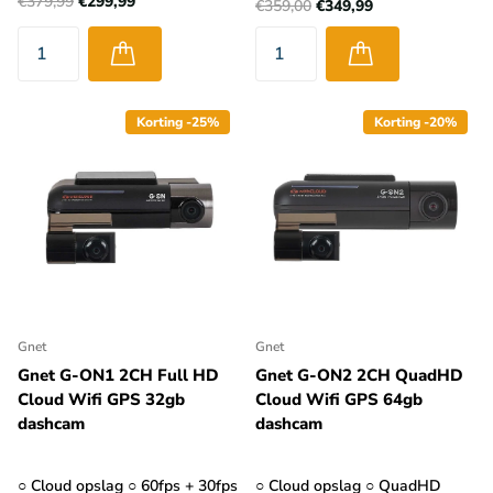
€379,99
€299,99
€359,00
€349,99
Korting -25%
Korting -20%
Gnet
Gnet
Gnet G-ON1 2CH Full HD
Gnet G-ON2 2CH QuadHD
Cloud Wifi GPS 32gb
Cloud Wifi GPS 64gb
dashcam
dashcam
○ Cloud opslag ○ 60fps + 30fps
○ Cloud opslag ○ QuadHD