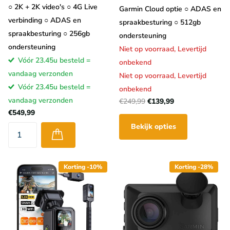
○ 2K + 2K video's ○ 4G Live
Garmin Cloud optie ○ ADAS en
verbinding ○ ADAS en
spraakbesturing ○ 512gb
spraakbesturing ○ 256gb
ondersteuning
ondersteuning
Niet op voorraad,
Levertijd
Vóór 23.45u besteld =
onbekend
vandaag verzonden
Niet op voorraad,
Levertijd
Vóór 23.45u besteld =
onbekend
vandaag verzonden
€249,99
€139,99
€549,99
Bekijk opties
Korting -10%
Korting -28%