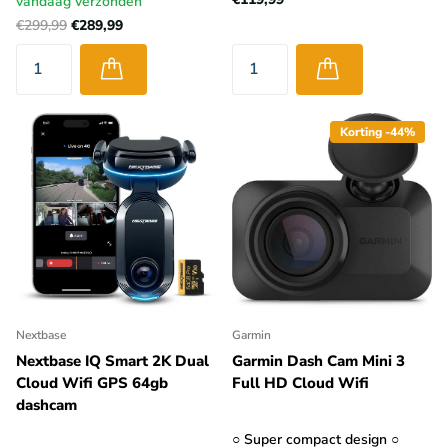
vandaag verzonden
€299,99
€289,99
Korting -44%
Nextbase
Garmin
Nextbase IQ Smart 2K Dual
Garmin Dash Cam Mini 3
Cloud Wifi GPS 64gb
Full HD Cloud Wifi
dashcam
○ Super compact design ○