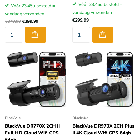
Vóór 23.45u besteld =
Vóór 23.45u besteld =
vandaag verzonden
vandaag verzonden
€299,99
€349,99
€299,99
BlackVue
BlackVue
BlackVue DR770X 2CH II
BlackVue DR970X 2CH Plus
Full HD Cloud Wifi GPS
II 4K Cloud Wifi GPS 64gb
64gb