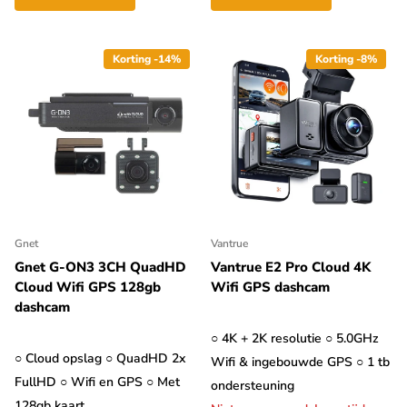
Korting -14%
Korting -8%
Gnet
Vantrue
Gnet G-ON3 3CH QuadHD
Vantrue E2 Pro Cloud 4K
Cloud Wifi GPS 128gb
Wifi GPS dashcam
dashcam
○ 4K + 2K resolutie ○ 5.0GHz
○ Cloud opslag ○ QuadHD 2x
Wifi & ingebouwde GPS ○ 1 tb
FullHD ○ Wifi en GPS ○ Met
ondersteuning
128gb kaart