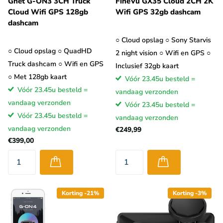
Gnet G-ON3 3CH Truck
FineVu GX35 Cloud 2CH 2K
Cloud Wifi GPS 128gb
Wifi GPS 32gb dashcam
dashcam
○ Cloud opslag ○ Sony Starvis
○ Cloud opslag ○ QuadHD
2 night vision ○ Wifi en GPS ○
Truck dashcam ○ Wifi en GPS
Inclusief 32gb kaart
○ Met 128gb kaart
Vóór 23.45u besteld =
Vóór 23.45u besteld =
vandaag verzonden
vandaag verzonden
Vóór 23.45u besteld =
Vóór 23.45u besteld =
vandaag verzonden
vandaag verzonden
€249,99
€399,00
Korting -21%
Korting -3%