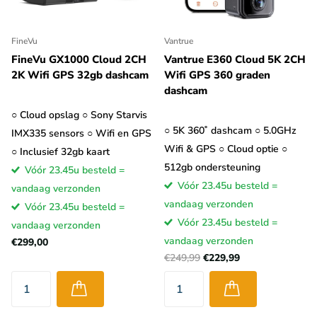
service ook een prijskaartje. Bij BlackVue kun je met het gratis
plan tot 10 minuten per dag live meekijken en maximaal 100
FineVu
Vantrue
views of downloads per maand uitvoeren.
Naast deze kosten
FineVu GX1000 Cloud 2CH
Vantrue E360 Cloud 5K 2CH
heb je natuurlijk ook een Wifi hotspot of SIM kaart met flink
2K Wifi GPS 32gb dashcam
Wifi GPS 360 graden
data abonnement nodig
. De video bestanden zijn vaak erg
dashcam
groot waardoor je een flink aantal GB's per maand zult
○ Cloud opslag ○ Sony Starvis
verbruiken.
○ 5K 360˚ dashcam ○ 5.0GHz
IMX335 sensors ○ Wifi en GPS
Wifi & GPS ○ Cloud optie ○
○ Inclusief 32gb kaart
512gb ondersteuning
Vóór 23.45u besteld =
Vóór 23.45u besteld =
vandaag verzonden
vandaag verzonden
Vóór 23.45u besteld =
Vóór 23.45u besteld =
vandaag verzonden
vandaag verzonden
€299,00
€249,99
€229,99