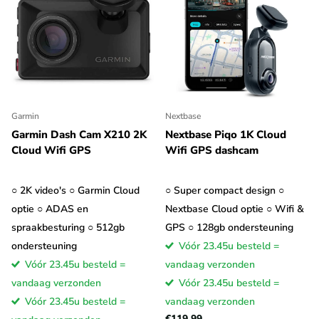
Garmin
Nextbase
Garmin Dash Cam X210 2K
Nextbase Piqo 1K Cloud
Cloud Wifi GPS
Wifi GPS dashcam
○ 2K video's ○ Garmin Cloud
○ Super compact design ○
optie ○ ADAS en
Nextbase Cloud optie ○ Wifi &
spraakbesturing ○ 512gb
GPS ○ 128gb ondersteuning
ondersteuning
Vóór 23.45u besteld =
Vóór 23.45u besteld =
vandaag verzonden
vandaag verzonden
Vóór 23.45u besteld =
Vóór 23.45u besteld =
vandaag verzonden
€119,99