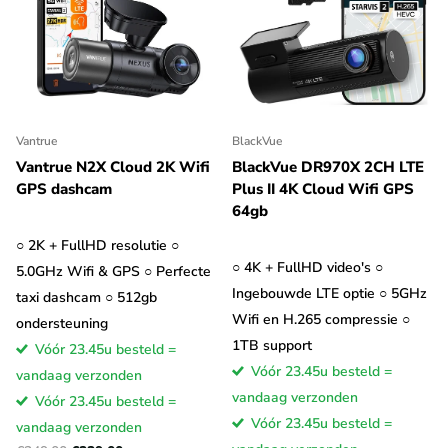
andere manier
verbinding met
de Cloud
maken: Via een
Wifi Hotspot in de auto of via een SIM kaart in de camera.
In het
eerste (en meest voorkomende) geval dient de dashcam met
Vantrue
BlackVue
Vantrue N2X Cloud 2K Wifi
BlackVue DR970X 2CH LTE
een Wifi Hotspot te worden verbonden met internet
. Lang
GPS dashcam
Plus II 4K Cloud Wifi GPS
niet alle auto's hebben deze mogelijkheid, daarom bieden we bij
64gb
elke dashcam een SIM Wifi adapter aan om eenvoudig een Wifi
hotspot te maken.
○ 2K + FullHD resolutie ○
○ 4K + FullHD video's ○
5.0GHz Wifi & GPS ○ Perfecte
Ingebouwde LTE optie ○ 5GHz
Sommige dashcams hebben de mogelijkheid om er een SIM
taxi dashcam ○ 512gb
Wifi en H.265 compressie ○
kaart in te plaatsen. In dat geval is dus geen Wifi hotspot meer
ondersteuning
1TB support
nodig, de dashcam is namelijk direct verbonden met internet
Vóór 23.45u besteld =
Vóór 23.45u besteld =
(net als mobiele telefoon).
In beide gevallen zul je echter een
vandaag verzonden
vandaag verzonden
SIM kaart met mobiel data abonnement moeten hebben
.
Vóór 23.45u besteld =
Vóór 23.45u besteld =
vandaag verzonden