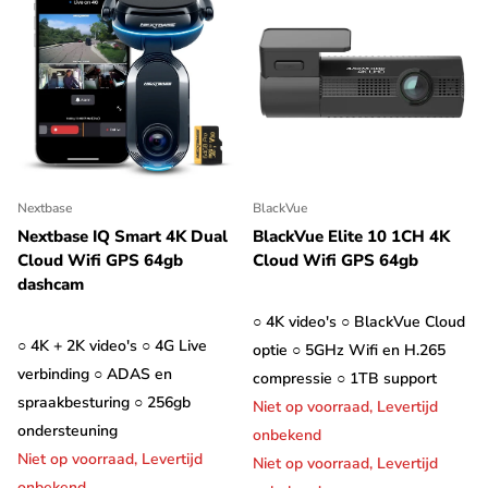
Nextbase
BlackVue
Nextbase IQ Smart 4K Dual
BlackVue Elite 10 1CH 4K
Cloud Wifi GPS 64gb
Cloud Wifi GPS 64gb
dashcam
○ 4K video's ○ BlackVue Cloud
○ 4K + 2K video's ○ 4G Live
optie ○ 5GHz Wifi en H.265
verbinding ○ ADAS en
compressie ○ 1TB support
spraakbesturing ○ 256gb
Niet op voorraad,
Levertijd
ondersteuning
onbekend
Niet op voorraad,
Levertijd
Niet op voorraad,
Levertijd
onbekend