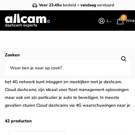
Voor 23.45u
besteld =
vandaag
verstuurd
0
Login
Wink
Homepage
Cloud dashcams
Zoeken
Dashcam met 4G of Cloud kopen?
4G of Cloud dashcams zijn dashcams waarbij je op afstand via
het 4G netwerk kunt inloggen en meekijken met je dashcam.
Cloud dashcams zijn ideaal voor fleet management oplossingen
maar ook om als particulier je auto te beveiligen. In meeste
gevallen sturen Cloud dashcams via 4G waarschuwingen naar je
telefoon wanneer een incident plaatsvindt, bijvoorbeeld bij
impacts tijdens het parkeren. Ook kun je door de GPS in de
42 producten
dashcam via Cloud je auto live volgen.