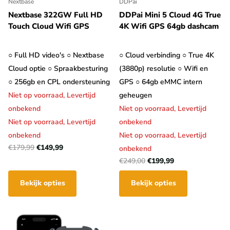
Nextbase
DDPai
Nextbase 322GW Full HD
DDPai Mini 5 Cloud 4G True
Touch Cloud Wifi GPS
4K Wifi GPS 64gb dashcam
○ Full HD video's ○ Nextbase
○ Cloud verbinding ○ True 4K
Cloud optie ○ Spraakbesturing
(3880p) resolutie ○ Wifi en
○ 256gb en CPL ondersteuning
GPS ○ 64gb eMMC intern
Niet op voorraad,
Levertijd
geheugen
onbekend
Niet op voorraad,
Levertijd
Niet op voorraad,
Levertijd
onbekend
onbekend
Niet op voorraad,
Levertijd
€179,99
€149,99
onbekend
€249,00
€199,99
Bekijk opties
Bekijk opties