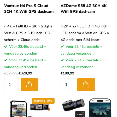
BlackVue heeft
Vantrue N4 Pro S Cloud
AZDome S58 4G 3CH 4K
bijvoorbeeld hun eigen
BlackVue 'Over the Cloud'
dat je met een
3CH 4K Wifi GPS dashcam
Wifi GPS dashcam
App of via de desktop kunt gebruiken.
G-Net
gebruikt het
nieuwe WithCloud systeem.
Deze Apps en programma's
○ 4K + FullHD + 2K ○ 5.0gHz
○ 2K + 2x Full HD ○ 4,0 inch
maken het erg eenvoudig om te kunnen communiceren met je
Wifi & GPS ○ 3,19 inch LCD
LCD scherm ○ Wifi en GPS ○
dashcam
. Zo kun je bijvoorbeeld beelden bekijken en/of
scherm ○ Cloud optie
4G optie met SIM kaart
downloaden of op afstand instellingen wijzigen. Ook kun je via
Vóór 23.45u besteld =
Vóór 23.45u besteld =
de App meldingen ontvangen wanneer iets in of rondom de auto
vandaag verzonden
vandaag verzonden
is gebeurd. Soms is het ook mogelijk om via de dashcam te
Vóór 23.45u besteld =
Vóór 23.45u besteld =
praten met de bestuurder. Dit laatste kan handig zijn voor
vandaag verzonden
vandaag verzonden
transportbedrijven die met hun chauffeur willen communiceren.
€379,99
€329,99
€199,99
Dashcam met Cloud verbinden
Er zijn twee
type Cloud
Korting -8%
dashcams die
elk op een