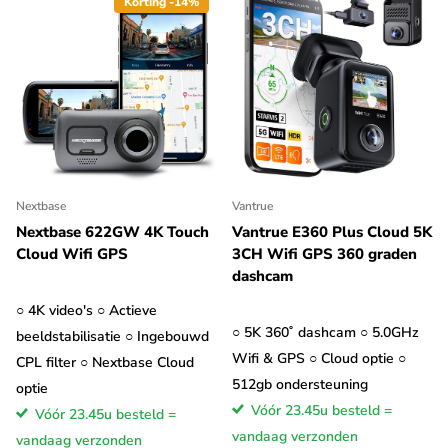
Korting -14%
Nextbase
Vantrue
Nextbase 622GW 4K Touch
Vantrue E360 Plus Cloud 5K
Cloud Wifi GPS
3CH Wifi GPS 360 graden
dashcam
○ 4K video's ○ Actieve
○ 5K 360˚ dashcam ○ 5.0GHz
beeldstabilisatie ○ Ingebouwd
Wifi & GPS ○ Cloud optie ○
CPL filter ○ Nextbase Cloud
512gb ondersteuning
optie
Vóór 23.45u besteld =
Vóór 23.45u besteld =
vandaag verzonden
vandaag verzonden