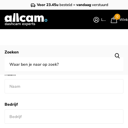
Voor 23.45u
besteld =
vandaag
verstuurd
0
Login
Wink
Homepage
Contact
Zoeken
Contact
Naam
*
Bedrijf