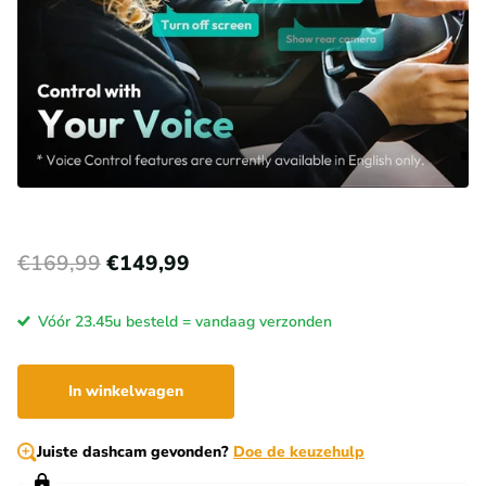
€169,99
€149,99
Vóór 23.45u besteld = vandaag verzonden
In winkelwagen
Juiste dashcam gevonden?
Doe de keuzehulp