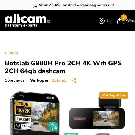
Voor 23.45u
besteld =
vandaag
verstuurd
0
Login
Wink
Terug
Botslab G980H Pro 2CH 4K Wifi GPS
2CH 64gb dashcam
56
reviews
Verkoper
Botslab
Korting -12%