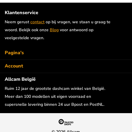
camera wordt met een lange kabel (6 meter) verbonden met de
voorste dashcam. Voor de camera is geen extra
Klantenservice
stroomvoorziening nodig. De beelden van beide camera's
Neem gerust
contact
op bij vragen, we staan u graag te
worden apart op de SD kaart opgeslagen. Optioneel is een 3
woord. Bekijk ook onze
Blog
voor antwoord op
meter lange verlengkabel beschikbaar.
veelgestelde vragen.
Zelfklevende bevestiging
Pagina's
Deze Botslab G980H Pro dashcam wordt geleverd met een
stevige zelfklevende houder om de camera op de ruit te
Account
bevestigen. De camera kan in één schuifbeweging uit de houder
Allcam België
worden gehaald en weer worden geplaatst. De dashcam kan
hierdoor eenvoudig uit de auto worden gehaald.
Ruim 12 jaar de grootste dashcam winkel van België.
Meer dan 100 modellen uit eigen voorraad en
2,45 inch LCD scherm
supersnelle levering binnen 24 uur Bpost en PostNL.
De G980H dashcam heeft een compact maar helder LCD
scherm voor eenvoudige bediening. Op het scherm worden live
de beelden weergegeven en kunnen instellingen worden
©
2026
Allcam,