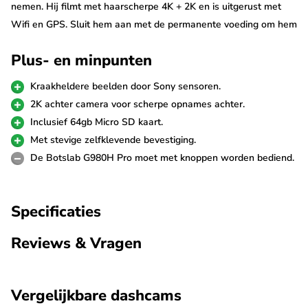
nemen. Hij filmt met haarscherpe 4K + 2K en is uitgerust met
Wifi en GPS. Sluit hem aan met de permanente voeding om hem
tevens te gebruiken als parkeerbeveiliging als je niet in de buurt
Plus- en minpunten
bent.
Kraakheldere beelden door Sony sensoren.
Sony Starvis sensor
2K achter camera voor scherpe opnames achter.
De Botslab G980H Pro maakt geweldige opnames door gebruik
Inclusief 64gb Micro SD kaart.
van de Sony beeldsensoren. Deze super krachtige sensoren
Met stevige zelfklevende bevestiging.
garanderen de scherpste beelden en zijn met name in het
De Botslab G980H Pro moet met knoppen worden bediend.
donker ongeëvenaard. De video's worden opgenomen in 4K
(3840p) resolutie in aan de voorkant en 2K aan de achterkant.
Specificaties
2K achter camera
Reviews & Vragen
De Botslab G980H Pro dashcam wordt standaard geleverd met
2K achter camera. Deze achter camera wordt binnen op de
achterruit bevestigd en neemt op in 2K resolutie. De achter
Vergelijkbare dashcams