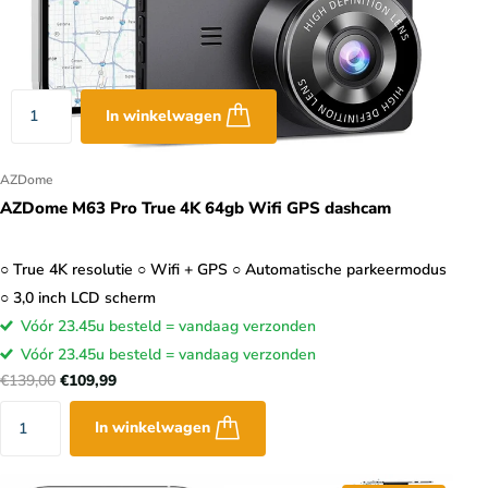
In winkelwagen
AZDome
AZDome M63 Pro True 4K 64gb Wifi GPS dashcam
○ True 4K resolutie ○ Wifi + GPS ○ Automatische parkeermodus
○ 3,0 inch LCD scherm
Vóór 23.45u besteld = vandaag verzonden
Vóór 23.45u besteld = vandaag verzonden
€139,00
€109,99
In winkelwagen