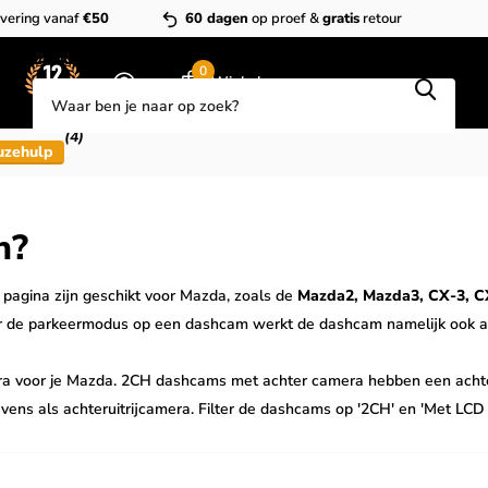
vering vanaf
€50
60 dagen
op proef &
gratis
retour
Zoeken
0
Winkelwagen
(4)
uzehulp
n?
agina zijn geschikt voor Mazda, zoals de
Mazda2, Mazda3, CX-3, C
. Door de parkeermodus op een dashcam werkt de dashcam namelijk ook 
ra voor je Mazda. 2CH dashcams met achter camera hebben een achteru
vens als achteruitrijcamera. Filter de dashcams op '2CH' en 'Met LCD