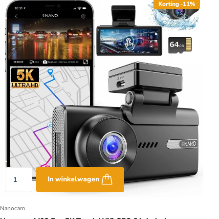
Korting -11%
In winkelwagen
Nanocam