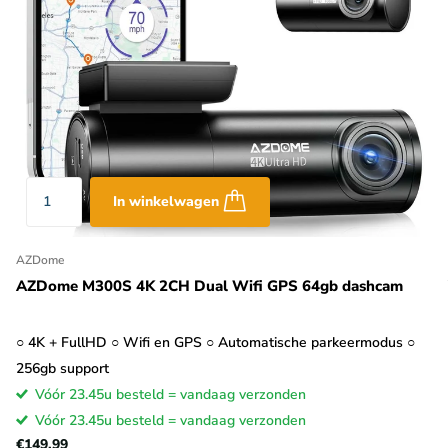
In winkelwagen
AZDome
AZDome M300S 4K 2CH Dual Wifi GPS 64gb dashcam
○ 4K + FullHD ○ Wifi en GPS ○ Automatische parkeermodus ○
256gb support
Vóór 23.45u besteld = vandaag verzonden
Vóór 23.45u besteld = vandaag verzonden
€149,99