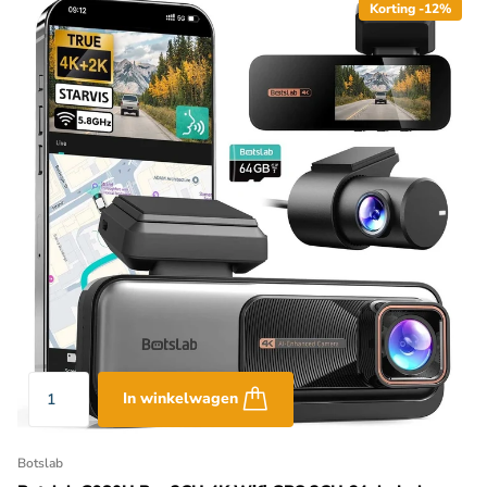
Korting -12%
In winkelwagen
Botslab