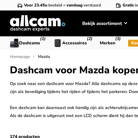
Voor 23.45u
besteld =
vandaag
verstuurd
Gratis
le
Bekijk assortiment
(1)
(2)
(3)
Dashcams
Accessoires
Merken
Ke
Homepage
Mazda
Dashcam voor Mazda kope
Op zoek naar een dashcam voor Mazda? Alle dashcams op deze p
zijn als beveiliging tijdens het rijden of tijdens het parkeren
Een dashcam kan daarnaast ook handig zijn als achteruitrijcame
Als de dashcam is uitgerust met een LCD scherm dient hij dan te
voor je Mazda kunnen dienen.
174 producten