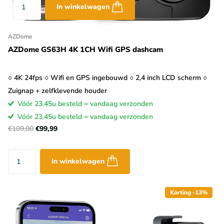
In winkelwagen
AZDome
AZDome GS63H 4K 1CH Wifi GPS dashcam
○ 4K 24fps ○ Wifi en GPS ingebouwd ○ 2,4 inch LCD scherm ○
Zuignap + zelfklevende houder
Vóór 23.45u besteld = vandaag verzonden
Vóór 23.45u besteld = vandaag verzonden
€109,00
€99,99
In winkelwagen
Korting -13%