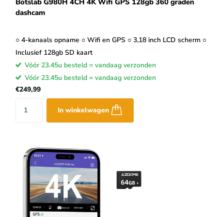
Botslab G980H 4CH 4K Wifi GPS 128gb 360 graden
dashcam
○ 4-kanaals opname ○ Wifi en GPS ○ 3,18 inch LCD scherm ○
Inclusief 128gb SD kaart
Vóór 23.45u besteld = vandaag verzonden
Vóór 23.45u besteld = vandaag verzonden
€249,99
In winkelwagen