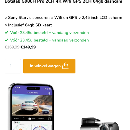
Botslab G980H Pro 2CH 4K Wifi GPS 2CH 64gb dashcam
○ Sony Starvis sensoren ○ Wifi en GPS ○ 2,45 inch LCD scherm
○ Inclusief 64gb SD kaart
Vóór 23.45u besteld = vandaag verzonden
Vóór 23.45u besteld = vandaag verzonden
€169,99
€149,99
In winkelwagen