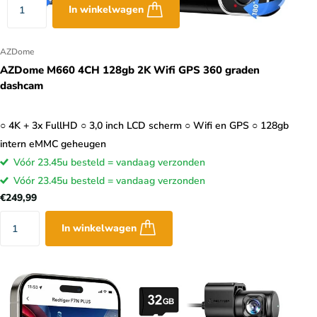
In winkelwagen
AZDome
AZDome M660 4CH 128gb 2K Wifi GPS 360 graden
dashcam
○ 4K + 3x FullHD ○ 3,0 inch LCD scherm ○ Wifi en GPS ○ 128gb
intern eMMC geheugen
Vóór 23.45u besteld = vandaag verzonden
Vóór 23.45u besteld = vandaag verzonden
€249,99
In winkelwagen