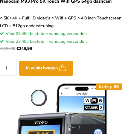
Nanocam M93 Pro 5K Touch Wifi GPS 64gb dashcam
○ 5K / 4K + FullHD video's ○ Wifi + GPS ○ 4,0 inch Touchscreen
LCD ○ 512gb ondersteuning
Vóór 23.45u besteld = vandaag verzonden
Vóór 23.45u besteld = vandaag verzonden
€279,99
€249,99
In winkelwagen
Korting -5%