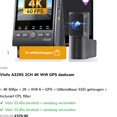
In winkelwagen
Viofo
Viofo A329S 2CH 4K Wifi GPS dashcam
○ 4K 60fps + 2K ○ Wifi 6 + GPS ○ Uitbreidbaar SSD geheugen ○
Inclusief CPL filter
Vóór 23.45u besteld = vandaag verzonden
Vóór 23.45u besteld = vandaag verzonden
€399,99
€379,90