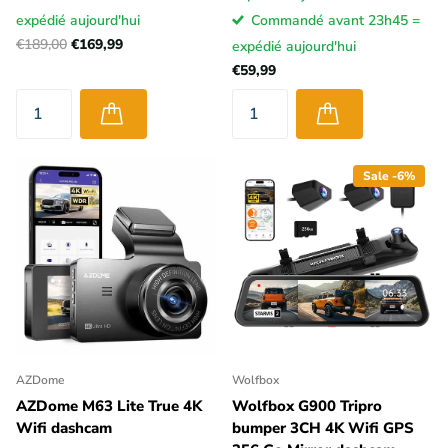
expédié aujourd'hui
Commandé avant 23h45 =
€189,00
€169,99
expédié aujourd'hui
€59,99
Sale -6%
AZDome
Wolfbox
AZDome M63 Lite True 4K
Wolfbox G900 Tripro
Wifi dashcam
bumper 3CH 4K Wifi GPS