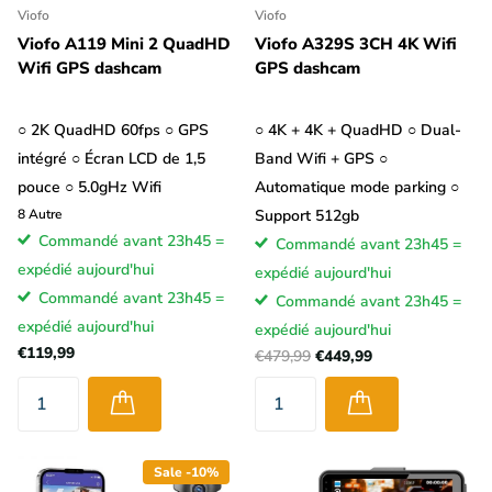
Viofo
Viofo
Viofo A119 Mini 2 QuadHD
Viofo A329S 3CH 4K Wifi
Wifi GPS dashcam
GPS dashcam
○ 2K QuadHD 60fps ○ GPS
○ 4K + 4K + QuadHD ○ Dual-
intégré ○ Écran LCD de 1,5
Band Wifi + GPS ○
pouce ○ 5.0gHz Wifi
Automatique mode parking ○
8
Autre
Support 512gb
Commandé avant 23h45 =
Commandé avant 23h45 =
expédié aujourd'hui
expédié aujourd'hui
Commandé avant 23h45 =
Commandé avant 23h45 =
expédié aujourd'hui
expédié aujourd'hui
€119,99
€479,99
€449,99
Sale -10%