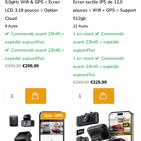
5.0gHz Wifi & GPS ○ Ecran
Écran tactile IPS de 12,0
LCD 3.19 pouces ○ Option
pouces ○ Wifi + GPS ○ Support
Cloud
512gb
8
Autre
22
Autre
Commandé avant 23h45 =
1 en stock
Commandé
expédié aujourd'hui
avant 23h45 = expédié
Commandé avant 23h45 =
aujourd'hui
expédié aujourd'hui
1 en stock
Commandé
€399,99
€299,99
avant 23h45 = expédié
aujourd'hui
€349,99
€329,99
Sale -18%