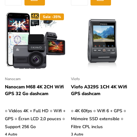
Sale -35%
Nanocam
Viofo
Nanocam M68 4K 2CH Wifi
Viofo A329S 1CH 4K Wifi
GPS 32 Go dashcam
GPS dashcam
○ Vidéos 4K + Full HD ○ Wifi +
○ 4K 60fps ○ Wifi 6 + GPS ○
GPS ○ Écran LCD 2,0 pouces ○
Mémoire SSD extensible ○
Support 256 Go
Filtre CPL inclus
4
Autre
3
Autre