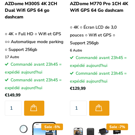
AZDome M300S 4K 2CH
AZDome M770 Pro 1CH 4K
Dual Wifi GPS 64 go
Wifi GPS 64 Go dashcam
dashcam
○ 4K ○ Écran LCD de 3,0
○ 4K + Full HD ○ Wifi et GPS
pouces ○ Wifi et GPS ○
○○ Automatique mode parking
Support 256gb
○ Support 256gb
6
Autre
17
Autre
Commandé avant 23h45 =
Commandé avant 23h45 =
expédié aujourd'hui
expédié aujourd'hui
Commandé avant 23h45 =
Commandé avant 23h45 =
expédié aujourd'hui
expédié aujourd'hui
€129,99
€149,99
Sale -5%
Sale -7%