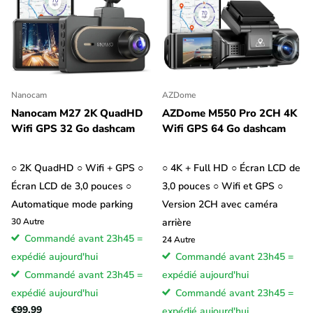
Nanocam
AZDome
Nanocam M27 2K QuadHD
AZDome M550 Pro 2CH 4K
Wifi GPS 32 Go dashcam
Wifi GPS 64 Go dashcam
○ 2K QuadHD ○ Wifi + GPS ○
○ 4K + Full HD ○ Écran LCD de
Écran LCD de 3,0 pouces ○
3,0 pouces ○ Wifi et GPS ○
Automatique mode parking
Version 2CH avec caméra
30
Autre
arrière
Commandé avant 23h45 =
24
Autre
expédié aujourd'hui
Commandé avant 23h45 =
Commandé avant 23h45 =
expédié aujourd'hui
expédié aujourd'hui
Commandé avant 23h45 =
€99,99
expédié aujourd'hui