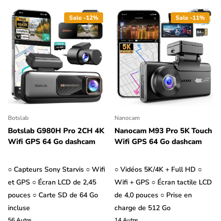
Sale -12%
Sale -11%
Botslab
Nanocam
Botslab G980H Pro 2CH 4K
Nanocam M93 Pro 5K Touch
Wifi GPS 64 Go dashcam
Wifi GPS 64 Go dashcam
○ Capteurs Sony Starvis ○ Wifi
○ Vidéos 5K/4K + Full HD ○
et GPS ○ Écran LCD de 2,45
Wifi + GPS ○ Écran tactile LCD
pouces ○ Carte SD de 64 Go
de 4,0 pouces ○ Prise en
incluse
charge de 512 Go
56
Autre
14
Autre