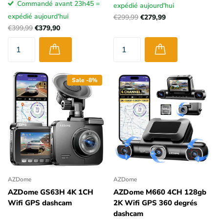
Commandé avant 23h45 =
expédié aujourd'hui
expédié aujourd'hui
€299,99
€279,99
€399,99
€379,90
Sale -8%
AZDome
AZDome
AZDome GS63H 4K 1CH
AZDome M660 4CH 128gb
Wifi GPS dashcam
2K Wifi GPS 360 degrés
dashcam