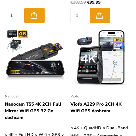
€109,99
€99,99
Nanocam
Viofo
Nanocam T55 4K 2CH Full
Viofo A229 Pro 2CH 4K
Mirror Wifi GPS 32 Go
Wifi GPS dashcam
dashcam
○ 4K + QuadHD ○ Dual-Band
○ 4K + Full HD ○ Wifi + GPS ○
Wifi + GPS ○ Automatique