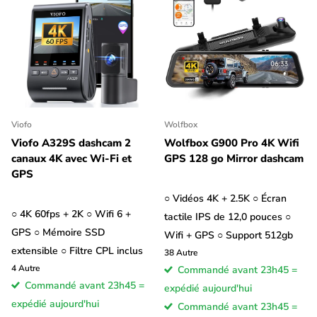
Viofo
Wolfbox
Viofo A329S dashcam 2
Wolfbox G900 Pro 4K Wifi
canaux 4K avec Wi-Fi et
GPS 128 go Mirror dashcam
GPS
○ Vidéos 4K + 2.5K ○ Écran
○ 4K 60fps + 2K ○ Wifi 6 +
tactile IPS de 12,0 pouces ○
GPS ○ Mémoire SSD
Wifi + GPS ○ Support 512gb
extensible ○ Filtre CPL inclus
38
Autre
4
Autre
Commandé avant 23h45 =
Commandé avant 23h45 =
expédié aujourd'hui
expédié aujourd'hui
Commandé avant 23h45 =