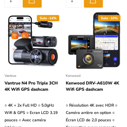
Sale -14%
Sale -10%
Vantrue
Kenwood
Vantrue N4 Pro Triple 3CH
Kenwood DRV-A610W 4K
4K Wifi GPS dashcam
Wifi GPS dashcam
○ 4K + 2x Full HD ○ 5.0gHz
○ Résolution 4K avec HDR ○
Wifi & GPS ○ Ecran LCD 3.19
Caméra arrière en option ○
pouces ○ Avec caméra
Écran LCD de 2,0 pouces ○