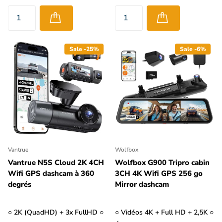
Sale -25%
Sale -6%
Vantrue
Wolfbox
Vantrue N5S Cloud 2K 4CH
Wolfbox G900 Tripro cabin
Wifi GPS dashcam à 360
3CH 4K Wifi GPS 256 go
degrés
Mirror dashcam
○ 2K (QuadHD) + 3x FullHD ○
○ Vidéos 4K + Full HD + 2,5K ○