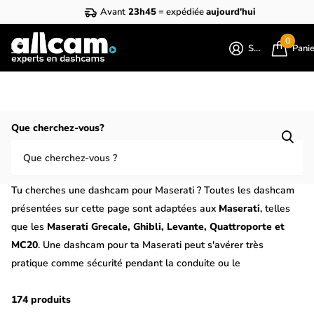
Avant
23h45
= expédiée
aujourd'hui
0
S'identifier
Pani
Homepage
Maserati
Que cherchez-vous?
Dashcam pour Maserati ? Toutes les
dashcam pour Maserati
Tu cherches une dashcam pour Maserati ? Toutes les dashcam
présentées sur cette page sont adaptées aux
Maserati
, telles
que les
Maserati Grecale, Ghibli, Levante, Quattroporte et
MC20
. Une dashcam pour ta Maserati peut s'avérer très
pratique comme sécurité pendant la conduite ou le
stationnement. En effet, le mode parking d'une dashcam lui
permet également de fonctionner comme une caméra de
174 produits