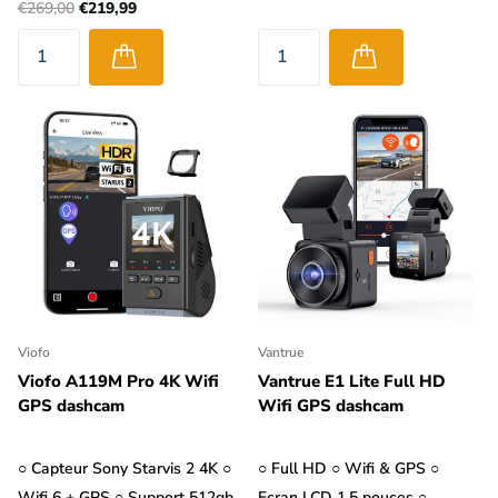
€269,00
€219,99
Viofo
Vantrue
Viofo A119M Pro 4K Wifi
Vantrue E1 Lite Full HD
GPS dashcam
Wifi GPS dashcam
○ Capteur Sony Starvis 2 4K ○
○ Full HD ○ Wifi & GPS ○
Wifi 6 + GPS ○ Support 512gb
Ecran LCD 1,5 pouces ○