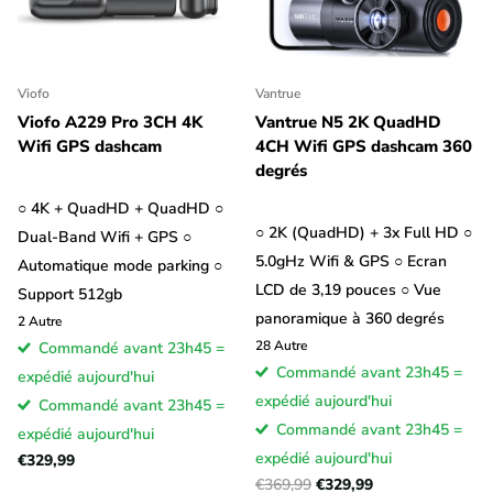
Viofo
Vantrue
Viofo A229 Pro 3CH 4K
Vantrue N5 2K QuadHD
Wifi GPS dashcam
4CH Wifi GPS dashcam 360
degrés
○ 4K + QuadHD + QuadHD ○
○ 2K (QuadHD) + 3x Full HD ○
Dual-Band Wifi + GPS ○
5.0gHz Wifi & GPS ○ Ecran
Automatique mode parking ○
LCD de 3,19 pouces ○ Vue
Support 512gb
panoramique à 360 degrés
2
Autre
28
Autre
Commandé avant 23h45 =
Commandé avant 23h45 =
expédié aujourd'hui
expédié aujourd'hui
Commandé avant 23h45 =
Commandé avant 23h45 =
expédié aujourd'hui
expédié aujourd'hui
€329,99
€369,99
€329,99