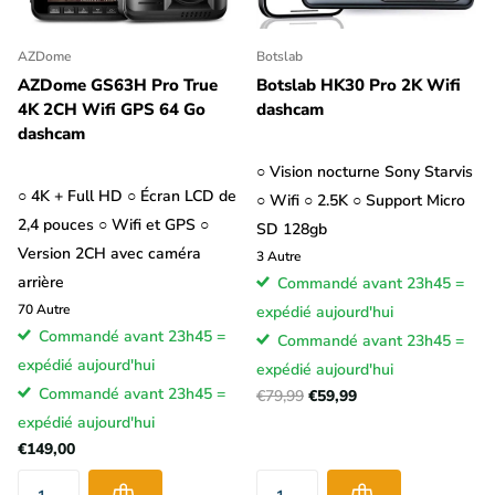
AZDome
Botslab
AZDome GS63H Pro True
Botslab HK30 Pro 2K Wifi
4K 2CH Wifi GPS 64 Go
dashcam
dashcam
○ Vision nocturne Sony Starvis
○ 4K + Full HD ○ Écran LCD de
○ Wifi ○ 2.5K ○ Support Micro
2,4 pouces ○ Wifi et GPS ○
SD 128gb
Version 2CH avec caméra
3
Autre
arrière
Commandé avant 23h45 =
70
Autre
expédié aujourd'hui
Commandé avant 23h45 =
Commandé avant 23h45 =
expédié aujourd'hui
expédié aujourd'hui
Commandé avant 23h45 =
€79,99
€59,99
expédié aujourd'hui
€149,00