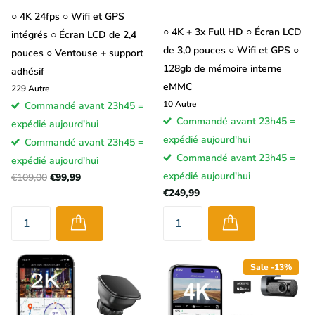
○ 4K 24fps ○ Wifi et GPS
○ 4K + 3x Full HD ○ Écran LCD
intégrés ○ Écran LCD de 2,4
de 3,0 pouces ○ Wifi et GPS ○
pouces ○ Ventouse + support
128gb de mémoire interne
adhésif
eMMC
229
Autre
10
Autre
Commandé avant 23h45 =
Commandé avant 23h45 =
expédié aujourd'hui
expédié aujourd'hui
Commandé avant 23h45 =
Commandé avant 23h45 =
expédié aujourd'hui
expédié aujourd'hui
€109,00
€99,99
€249,99
Sale -13%