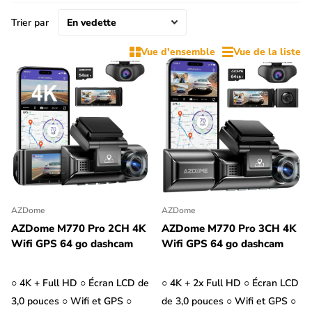
surveillance lorsque ta voiture est garée.
Trier par
En outre, une dashcam peut également s'avérer utile en tant
Vue d'ensemble
Vue de la liste
que caméra arrière pour ta Maserati. Les dashcam 2CH avec
caméra arrière disposent d'une caméra de recul que tu peux
placer sur la lunette arrière ou le pare-chocs. Si la dashcam est
équipée d'un écran LCD, elle sert également de caméra de recul.
Filtre les dashcam par '2CH' et 'Avec écran LCD' pour afficher
les dashcam qui peuvent servir de caméra de recul pour ta
Maserati.
AZDome
AZDome
AZDome M770 Pro 2CH 4K
AZDome M770 Pro 3CH 4K
Wifi GPS 64 go dashcam
Wifi GPS 64 go dashcam
○ 4K + Full HD ○ Écran LCD de
○ 4K + 2x Full HD ○ Écran LCD
3,0 pouces ○ Wifi et GPS ○
de 3,0 pouces ○ Wifi et GPS ○