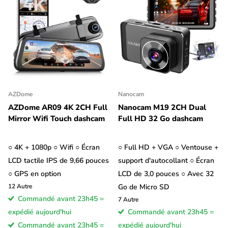
AZDome
Nanocam
AZDome AR09 4K 2CH Full
Nanocam M19 2CH Dual
Mirror Wifi Touch dashcam
Full HD 32 Go dashcam
○ 4K + 1080p ○ Wifi ○ Écran
○ Full HD + VGA ○ Ventouse +
LCD tactile IPS de 9,66 pouces
support d'autocollant ○ Écran
○ GPS en option
LCD de 3,0 pouces ○ Avec 32
12
Autre
Go de Micro SD
Commandé avant 23h45 =
7
Autre
expédié aujourd'hui
Commandé avant 23h45 =
Commandé avant 23h45 =
expédié aujourd'hui