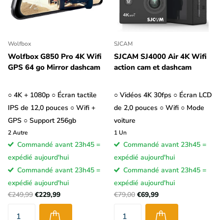
Wolfbox
SJCAM
Wolfbox G850 Pro 4K Wifi
SJCAM SJ4000 Air 4K Wifi
GPS 64 go Mirror dashcam
action cam et dashcam
○ 4K + 1080p ○ Écran tactile
○ Vidéos 4K 30fps ○ Écran LCD
IPS de 12,0 pouces ○ Wifi +
de 2,0 pouces ○ Wifi ○ Mode
GPS ○ Support 256gb
voiture
2
Autre
1
Un
Commandé avant 23h45 =
Commandé avant 23h45 =
expédié aujourd'hui
expédié aujourd'hui
Commandé avant 23h45 =
Commandé avant 23h45 =
expédié aujourd'hui
expédié aujourd'hui
€249,99
€229,99
€79,00
€69,99