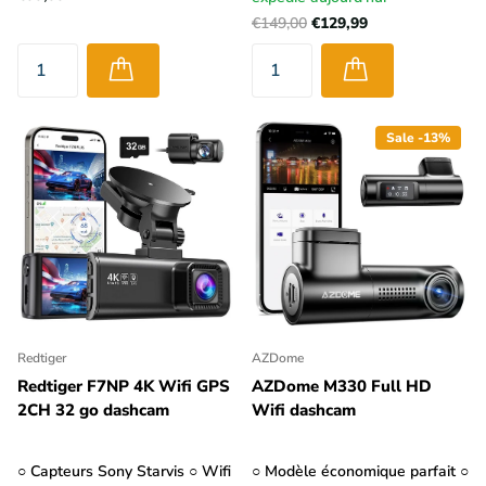
€149,00
€129,99
Sale -13%
Redtiger
AZDome
Redtiger F7NP 4K Wifi GPS
AZDome M330 Full HD
2CH 32 go dashcam
Wifi dashcam
○ Capteurs Sony Starvis ○ Wifi
○ Modèle économique parfait ○