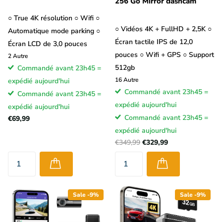
256 Go Mirror dashcam
○ True 4K résolution ○ Wifi ○
○ Vidéos 4K + FullHD + 2,5K ○
Automatique mode parking ○
Écran tactile IPS de 12,0
Écran LCD de 3,0 pouces
pouces ○ Wifi + GPS ○ Support
2
Autre
512gb
Commandé avant 23h45 =
16
Autre
expédié aujourd'hui
Commandé avant 23h45 =
Commandé avant 23h45 =
expédié aujourd'hui
expédié aujourd'hui
Commandé avant 23h45 =
€69,99
expédié aujourd'hui
€349,99
€329,99
Sale -9%
Sale -9%