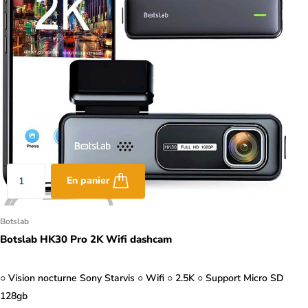
En panier
Botslab
Botslab HK30 Pro 2K Wifi dashcam
○ Vision nocturne Sony Starvis ○ Wifi ○ 2.5K ○ Support Micro SD
128gb