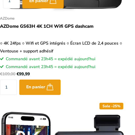
En panier
AZDome
AZDome GS63H 4K 1CH Wifi GPS dashcam
○ 4K 24fps ○ Wifi et GPS intégrés ○ Écran LCD de 2,4 pouces ○
Ventouse + support adhésif
Commandé avant 23h45 = expédié aujourd'hui
Commandé avant 23h45 = expédié aujourd'hui
€109,00
€99,99
En panier
Sale -25%