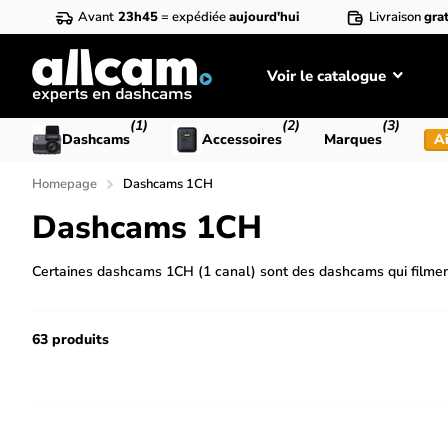
Avant
23h45
= expédiée
aujourd'hui
Livraison
grat
Voir le catalogue
(1)
(2)
(3)
Dashcams
Accessoires
Marques
Ai
Homepage
Dashcams 1CH
Dashcams 1CH
Certaines dashcams 1CH (1 canal) sont des dashcams qui filmen
63 produits