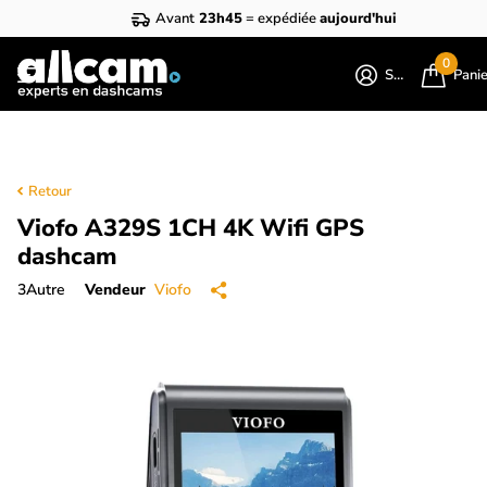
Avant
23h45
= expédiée
aujourd'hui
0
S'identifier
Pani
Retour
Viofo A329S 1CH 4K Wifi GPS
dashcam
3
Autre
Vendeur
Viofo