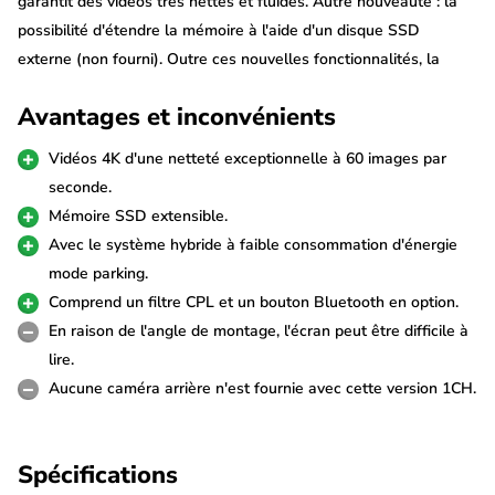
garantit des vidéos très nettes et fluides. Autre nouveauté : la
possibilité d'étendre la mémoire à l'aide d'un disque SSD
externe (non fourni). Outre ces nouvelles fonctionnalités, la
Viofo A329S est équipée d'une connexion Wi-Fi et d'un GPS
Avantages et inconvénients
ultra-rapides pour une connexion optimale.
Vidéos 4K d'une netteté exceptionnelle à 60 images par
4K 60fps
seconde.
La Viofo A329S filme avec une résolution d'une netteté
Mémoire SSD extensible.
exceptionnelle pour que vous ne manquiez plus aucun détail. La
Avec le système hybride à faible consommation d'énergie
résolution 4K à 60fps garantit des images d'une netteté et d'une
mode parking.
fluidité optimales. Grâce au capteur Sony Starvis 2, la qualité
Comprend un filtre CPL et un bouton Bluetooth en option.
reste excellente même dans l'obscurité.
En raison de l'angle de montage, l'écran peut être difficile à
lire.
Mémoire SSD extensible
Aucune caméra arrière n'est fournie avec cette version 1CH.
La Viofo A329S 1CH prend en charge les cartes Micro SD
jusqu'à 512 Go, mais peut être équipée d'un disque SSD externe
Spécifications
pouvant atteindre 4 To. Une carte SD de 512 Go permet de