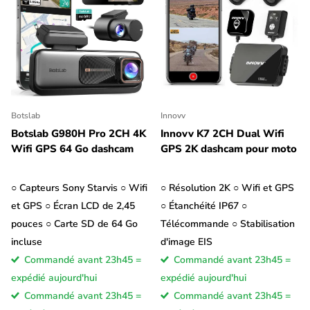
ou les plaques d'immatriculation. L'inconvénient d'une dashcam
haute résolution est que les fichiers sont beaucoup plus
volumineux et que vous pouvez donc enregistrer moins de
vidéos à la fois sur la carte SD. C'est pourquoi presque toutes
les dashcams permettent de réduire la résolution.
Botslab
Innovv
Le nombre de fps (images par seconde) est un autre facteur
Botslab G980H Pro 2CH 4K
Innovv K7 2CH Dual Wifi
important à prendre en compte lors de l'achat d'une dashcam.
Wifi GPS 64 Go dashcam
GPS 2K dashcam pour moto
La plupart des dashcams enregistrent en 30fps, ce qui
signifie en fait que 30 photos sont prises
par seconde.
○ Capteurs Sony Starvis ○ Wifi
○ Résolution 2K ○ Wifi et GPS
Certaines caméras embarquées peuvent également enregistrer
et GPS ○ Écran LCD de 2,45
○ Étanchéité IP67 ○
en 60fps, voire 120fps. Les vidéos sont alors beaucoup plus
pouces ○ Carte SD de 64 Go
Télécommande ○ Stabilisation
fluides et il est plus facile de revoir quelque chose au ralenti.
incluse
d'image EIS
Cependant, à 60fps, les fichiers sont deux fois plus volumineux
Commandé avant 23h45 =
Commandé avant 23h45 =
qu'à 30fps, ce qui signifie que votre carte SD sera plus
expédié aujourd'hui
expédié aujourd'hui
rapidement pleine.
Commandé avant 23h45 =
Commandé avant 23h45 =