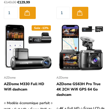
€149,00
€129,99
Sale -13%
AZDome
AZDome
AZDome M330 Full HD
AZDome GS63H Pro True
Wifi dashcam
4K 2CH Wifi GPS 64 Go
dashcam
○ Modèle économique parfait ○
○ 4K + Full HD ○ Écran LCD de