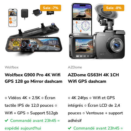
Sale -7%
Sale -8%
Outre les fonctions susmentionnées, nous distinguons les
dashcams avec et sans écran LCD. Une caméra embarquée avec
écran LCD est un peu plus pratique à utiliser, mais aussi un peu
Wolfbox
AZDome
plus grande et plus visible. L'écran LCD peut également être
Wolfbox G900 Pro 4K Wifi
AZDome GS63H 4K 1CH
utile pour revoir rapidement certaines vidéos. Généralement, un
GPS 128 go Mirror dashcam
Wifi GPS dashcam
économiseur d'écran permet de réduire automatiquement la
luminosité de l'écran LCD après quelques minutes de conduite
○ Vidéos 4K + 2.5K ○ Écran
○ 4K 24fps ○ Wifi et GPS
afin qu'il ne vous gêne pas trop.
tactile IPS de 12,0 pouces ○
intégrés ○ Écran LCD de 2,4
Wifi + GPS ○ Support 512gb
pouces ○ Ventouse + support
Les dashcams sans écran LCD sont un peu plus compactes et
Commandé avant 23h45 =
adhésif
moins visibles dans la voiture. Ces caméras embarquées se
expédié aujourd'hui
Commandé avant 23h45 =