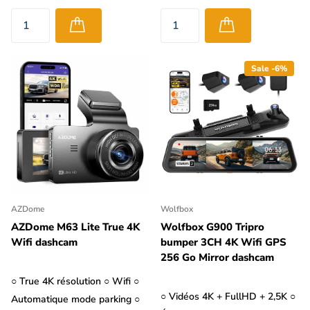
Sale -6%
AZDome
Wolfbox
AZDome M63 Lite True 4K
Wolfbox G900 Tripro
Wifi dashcam
bumper 3CH 4K Wifi GPS
256 Go Mirror dashcam
○ True 4K résolution ○ Wifi ○
○ Vidéos 4K + FullHD + 2,5K ○
Automatique mode parking ○