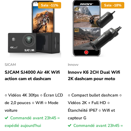
Sale -11%
Sale -18%
SJCAM
Innovv
SJCAM SJ4000 Air 4K Wifi
Innovv K6 2CH Dual Wifi
action cam et dashcam
2K dashcam pour moto
○ Vidéos 4K 30fps ○ Écran LCD
○ Compact bullet dashcam ○
de 2,0 pouces ○ Wifi ○ Mode
Vidéos 2K + Full HD ○
voiture
Étanchéité IP67 ○ Wifi et
Commandé avant 23h45 =
capteur G
expédié aujourd'hui
Commandé avant 23h45 =