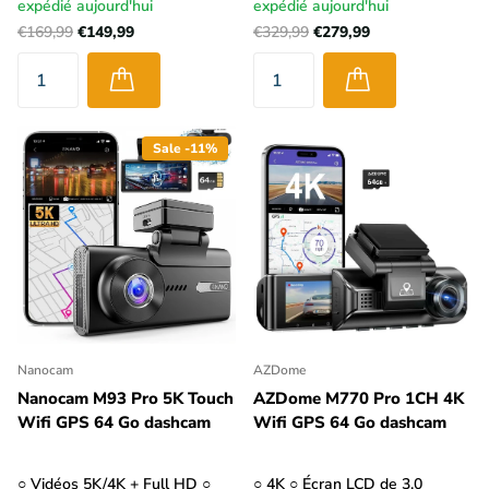
expédié aujourd'hui
expédié aujourd'hui
Fixation sur le pare-brise
€169,99
€149,99
€329,99
€279,99
Sale -11%
Une dashcam se fixe généralement sur le pare-brise, de
Nanocam
AZDome
préférence à un endroit où elle ne gêne pas trop le conducteur
Nanocam M93 Pro 5K Touch
AZDome M770 Pro 1CH 4K
tout en enregistrant correctement la route. Derrière le
Wifi GPS 64 Go dashcam
Wifi GPS 64 Go dashcam
rétroviseur intérieur droit est souvent un bon emplacement.
Certaines dashcams peuvent également être montées sur le
○ Vidéos 5K/4K + Full HD ○
○ 4K ○ Écran LCD de 3,0