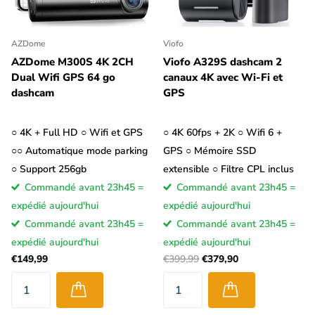
de rétroviseur intérieur numérique.
L'image de la caméra
arrière est alors entièrement affichée sur l'écran
. Ce type de
AZDome
Viofo
dashcam est particulièrement apprécié des propriétaires de
AZDome M300S 4K 2CH
Viofo A329S dashcam 2
camping-cars ou de camionnettes.
Dual Wifi GPS 64 go
canaux 4K avec Wi-Fi et
dashcam
GPS
Dashcam avec ou sans écran LCD ?
○ 4K + Full HD ○ Wifi et GPS
○ 4K 60fps + 2K ○ Wifi 6 +
○○ Automatique mode parking
GPS ○ Mémoire SSD
○ Support 256gb
extensible ○ Filtre CPL inclus
Commandé avant 23h45 =
Commandé avant 23h45 =
expédié aujourd'hui
expédié aujourd'hui
Commandé avant 23h45 =
Commandé avant 23h45 =
expédié aujourd'hui
expédié aujourd'hui
€149,99
€399,99
€379,90