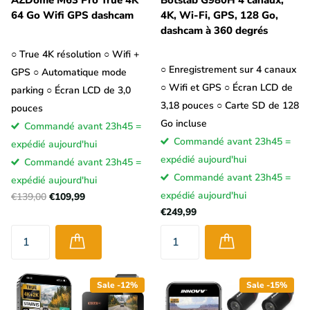
64 Go Wifi GPS dashcam
4K, Wi-Fi, GPS, 128 Go,
dashcam à 360 degrés
○ True 4K résolution ○ Wifi +
○ Enregistrement sur 4 canaux
GPS ○ Automatique mode
Les dashcams ou caméras embarquées sont disponibles dans
○ Wifi et GPS ○ Écran LCD de
parking ○ Écran LCD de 3,0
toutes les formes et tailles et avec toutes sortes de fonctions.
3,18 pouces ○ Carte SD de 128
pouces
Cependant, la plupart des gens achètent une dashcam offrant
Go incluse
Commandé avant 23h45 =
une bonne qualité d'image. La plupart des dashcams filment
Commandé avant 23h45 =
expédié aujourd'hui
avec une résolution minimale Full HD, mais il existe également
expédié aujourd'hui
Commandé avant 23h45 =
de nombreuses dashcams avec une résolution 2K (Quad HD) ou
Commandé avant 23h45 =
expédié aujourd'hui
4K.
La résolution indique le nombre de pixels qui composent
expédié aujourd'hui
€139,00
€109,99
les vidéos et donc la « taille » et le niveau de détail des
€249,99
vidéos
.
Bien que la résolution ne soit pas nécessairement indicative de
la qualité d'image de la dashcam, elle reste un facteur
Sale -12%
Sale -15%
important. En effet, les vidéos plus grandes avec plus de pixels
permettent de capturer plus de détails, tels que les personnes