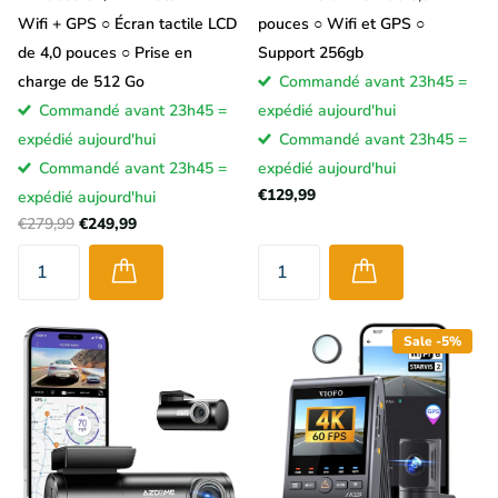
tableau de bord, mais vous aurez alors souvent une vue moins
Wifi + GPS ○ Écran tactile LCD
pouces ○ Wifi et GPS ○
bonne. De plus, les enregistrements seront à l'envers, ce que
de 4,0 pouces ○ Prise en
Support 256gb
vous pouvez parfois corriger à l'aide d'un logiciel.
charge de 512 Go
Commandé avant 23h45 =
Commandé avant 23h45 =
expédié aujourd'hui
La plupart des gens achètent une dashcam avec un support
expédié aujourd'hui
Commandé avant 23h45 =
adhésif. Le support reste sur le pare-brise et la caméra
Commandé avant 23h45 =
expédié aujourd'hui
embarquée peut généralement être retirée facilement du
€129,99
expédié aujourd'hui
support. L'avantage d'une dashcam avec support adhésif est
€279,99
€249,99
qu'elle est souvent mieux fixée et qu'elle vibre moins. Certaines
dashcams sont (également) équipées d'un support à ventouse.
Ces dashcams sont un peu plus faciles à installer et à retirer,
mais ces caméras embarquées sont souvent un peu plus
Sale -5%
sensibles aux vibrations et les ventouses perdent leur pouvoir
d'adhérence au fil du temps.
Il existe également des dashcams que vous placez sur le
rétroviseur intérieur existant de votre voiture. Il s'agit souvent de
dashcams rétroviseurs
« Full Mirror » qui font également office