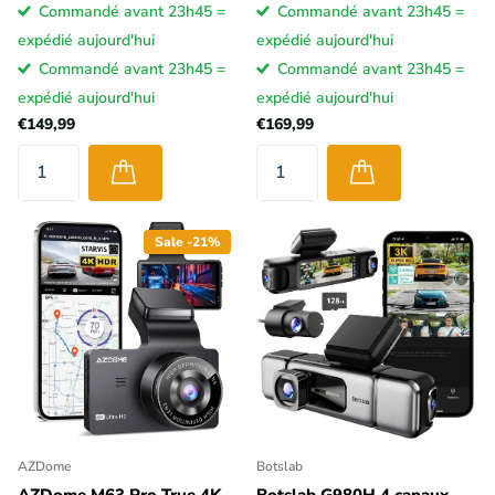
Commandé avant 23h45 =
Commandé avant 23h45 =
enregistrer deux vidéos en même temps.
expédié aujourd'hui
expédié aujourd'hui
Commandé avant 23h45 =
Commandé avant 23h45 =
Une autre caractéristique unique d'une dashcam est le
capteur
expédié aujourd'hui
expédié aujourd'hui
de vibrations
. Ce capteur de vibrations détecte les collisions et
€149,99
€169,99
enregistre la vidéo en cours de manière sécurisée.
Ces vidéos
sécurisées ne peuvent plus être écrasées.
Vous êtes ainsi
assuré que les enregistrements les plus importants sont
toujours sauvegardés.
Sale -21%
Qualité d'image d'une dashcam
AZDome
Botslab
AZDome M63 Pro True 4K
Botslab G980H 4 canaux,