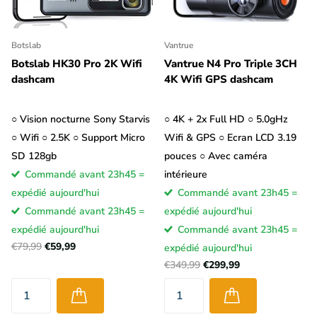
Botslab
Vantrue
Botslab HK30 Pro 2K Wifi
Vantrue N4 Pro Triple 3CH
dashcam
4K Wifi GPS dashcam
○ Vision nocturne Sony Starvis
○ 4K + 2x Full HD ○ 5.0gHz
○ Wifi ○ 2.5K ○ Support Micro
Wifi & GPS ○ Ecran LCD 3.19
SD 128gb
pouces ○ Avec caméra
Commandé avant 23h45 =
intérieure
expédié aujourd'hui
Commandé avant 23h45 =
Commandé avant 23h45 =
expédié aujourd'hui
expédié aujourd'hui
Commandé avant 23h45 =
€79,99
€59,99
expédié aujourd'hui
€349,99
€299,99