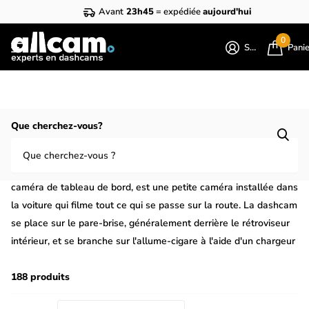
Avant
23h45
= expédiée
aujourd'hui
0
S'identifier
Pani
Homepage
Dashcams
Que cherchez-vous?
Toutes les dashcam
Une
dashcam
, également appelée caméra embarquée ou
caméra de tableau de bord, est une petite caméra installée dans
la voiture qui filme tout ce qui se passe sur la route. La dashcam
se place sur le pare-brise, généralement derrière le rétroviseur
intérieur, et se branche sur l'allume-cigare à l'aide d'un chargeur
longue portée. Dès que la dashcam est alimentée (lorsque vous
démarrez la voiture), elle s'allume et commence à enregistrer.
188 produits
Lorsque vous coupez le contact, la dashcam s'éteint. Vous