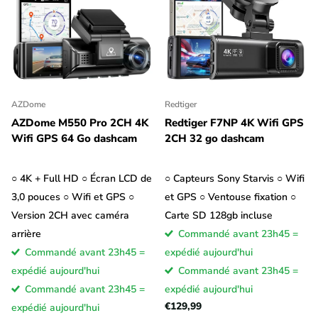
On nous demande souvent si une dashcam peut également être
utilisée à l'extérieur de la voiture, par exemple pour surveiller la
voiture depuis l'extérieur. En principe, vous pouvez également
utiliser une dashcam à l'extérieur de la voiture, à condition de
disposer d'une alimentation électrique pour votre caméra de
tableau de bord. À la maison, vous pouvez par exemple
AZDome
Redtiger
connecter une dashcam au réseau électrique à l'aide d'un
AZDome M550 Pro 2CH 4K
Redtiger F7NP 4K Wifi GPS
Wifi GPS 64 Go dashcam
2CH 32 go dashcam
chargeur USB standard pour téléphone. Il n'est généralement
pas possible d'installer une dashcam à l'extérieur, car les
dashcams (à l'exception de certaines dashcams pour motos) ne
○ 4K + Full HD ○ Écran LCD de
○ Capteurs Sony Starvis ○ Wifi
sont pas étanches. Vous devez également tenir compte du
3,0 pouces ○ Wifi et GPS ○
et GPS ○ Ventouse fixation ○
montage, car les dashcams sont livrées en standard avec une
Version 2CH avec caméra
Carte SD 128gb incluse
fixation à ventouse ou à adhésif qui se fixe sur un pare-brise
arrière
Commandé avant 23h45 =
incliné. Il n'est pas toujours possible ou facile d'orienter la
Commandé avant 23h45 =
expédié aujourd'hui
dashcam dans la bonne position.
expédié aujourd'hui
Commandé avant 23h45 =
Commandé avant 23h45 =
expédié aujourd'hui
€129,99
expédié aujourd'hui