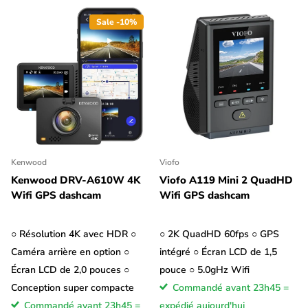
Sale -10%
Kenwood
Viofo
Kenwood DRV-A610W 4K
Viofo A119 Mini 2 QuadHD
Wifi GPS dashcam
Wifi GPS dashcam
○ Résolution 4K avec HDR ○
○ 2K QuadHD 60fps ○ GPS
Caméra arrière en option ○
intégré ○ Écran LCD de 1,5
Écran LCD de 2,0 pouces ○
pouce ○ 5.0gHz Wifi
Conception super compacte
Commandé avant 23h45 =
Commandé avant 23h45 =
expédié aujourd'hui