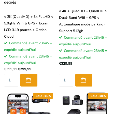
degrés
○ 4K + QuadHD + QuadHD ○
○ 2K (QuadHD) + 3x FullHD ○
Dual-Band Wifi + GPS ○
5.0gHz Wifi & GPS ○ Ecran
Automatique mode parking ○
LCD 3.19 pouces ○ Option
Support 512gb
Cloud
Commandé avant 23h45 =
Commandé avant 23h45 =
expédié aujourd'hui
expédié aujourd'hui
Commandé avant 23h45 =
Commandé avant 23h45 =
expédié aujourd'hui
expédié aujourd'hui
€329,99
€399,99
€299,99
Sale -11%
Sale -18%