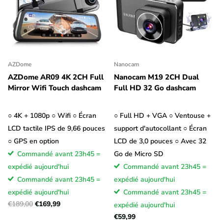
AZDome
Nanocam
AZDome AR09 4K 2CH Full
Nanocam M19 2CH Dual
Mirror Wifi Touch dashcam
Full HD 32 Go dashcam
○ 4K + 1080p ○ Wifi ○ Écran
○ Full HD + VGA ○ Ventouse +
LCD tactile IPS de 9,66 pouces
support d'autocollant ○ Écran
○ GPS en option
LCD de 3,0 pouces ○ Avec 32
Commandé avant 23h45 =
Go de Micro SD
expédié aujourd'hui
Commandé avant 23h45 =
Commandé avant 23h45 =
expédié aujourd'hui
expédié aujourd'hui
Commandé avant 23h45 =
€189,00
€169,99
expédié aujourd'hui
€59,99