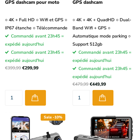
GPS dashcam pour moto
GPS dashcam
○ 4K + Full HD ○ Wifi et GPS ○
○ 4K + 4K + QuadHD ○ Dual-
IP67 étanche ○ Télécommande
Band Wifi + GPS ○
Commandé avant 23h45 =
Automatique mode parking ○
expédié aujourd'hui
Support 512gb
Commandé avant 23h45 =
Commandé avant 23h45 =
expédié aujourd'hui
expédié aujourd'hui
€399,99
€299,99
Commandé avant 23h45 =
expédié aujourd'hui
€479,99
€449,99
Sale -10%