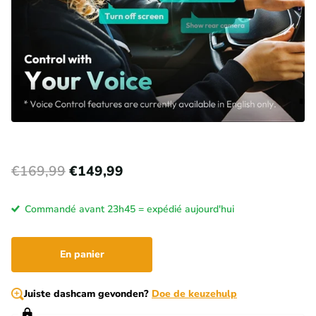
€169,99
€149,99
Commandé avant 23h45 = expédié aujourd'hui
En panier
Juiste dashcam gevonden?
Doe de keuzehulp