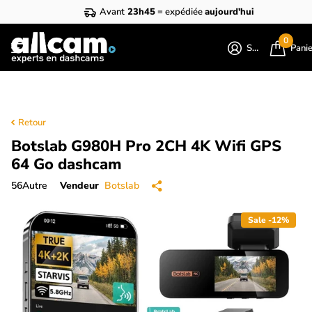
Avant
23h45
= expédiée
aujourd'hui
0
S'identifier
Pani
Retour
Botslab G980H Pro 2CH 4K Wifi GPS
64 Go dashcam
56
Autre
Vendeur
Botslab
Sale -12%