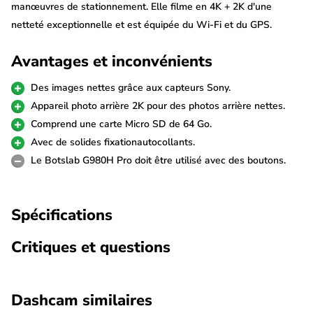
manœuvres de stationnement. Elle filme en 4K + 2K d'une
netteté exceptionnelle et est équipée du Wi-Fi et du GPS.
Connectez-la à la kit hardwire pour l'utiliser également comme
Avantages et inconvénients
système de sécurité de stationnement lorsque vous n'êtes pas à
proximité.
Des images nettes grâce aux capteurs Sony.
Appareil photo arrière 2K pour des photos arrière nettes.
Capteur Sony Starvis
Comprend une carte Micro SD de 64 Go.
La Botslab G980H Pro réalise de superbes enregistrements
Avec de solides fixationautocollants.
grâce aux capteurs d'image Sony. Ces capteurs ultra puissants
Le Botslab G980H Pro doit être utilisé avec des boutons.
garantissent des images d'une netteté exceptionnelle et sont
particulièrement performants dans l'obscurité. Les vidéos sont
Spécifications
enregistrées en résolution 4K (3840p) à l'avant et 2K à l'arrière.
Critiques et questions
Caméra arrière 2K
La dashcam Botslab G980H Pro est livrée en standard avec une
caméra arrière 2K. Cette caméra arrière se fixe à l'intérieur sur la
Dashcam similaires