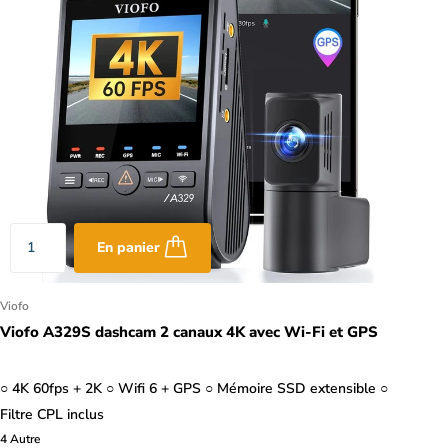
En panier
Viofo
Viofo A329S dashcam 2 canaux 4K avec Wi-Fi et GPS
○ 4K 60fps + 2K ○ Wifi 6 + GPS ○ Mémoire SSD extensible ○
Filtre CPL inclus
4
Autre