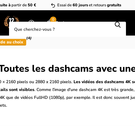
uite à
partir de
50 €
Essai de
60 jours
et retours
gratuits
Que cherchez-vous?
0
Panier
(4)
de au choix
Toutes les dashcams avec une
 × 2160 pixels ou 2880 x 2160 pixels.
Les vidéos des dashcams 4K s
ils sont visibles
. Comme l'image d'une dashcam 4K est très grande, 
K que de vidéos FullHD (1080p), par exemple. Il est donc souvent judi
ets.