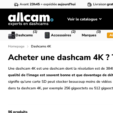
Avant
23h45
= expédiée
aujourd'hui
Livraison
grat
Voir le catalogue
(1)
(2)
(3)
Dashcams
Accessoires
Marques
Ai
Homepage
Dashcams 4K
Acheter une dashcam 4K ? 
Une dashcam 4K est une dashcam dont la résolution est de 3840
qualité de l'image est souvent bonne et que davantage de déta
signifie qu'une carte SD peut stocker beaucoup moins de vidéos 4
dans ta dashcam 4K, par exemple 256 gigaoctets ou 512 gigaoct
96 produits