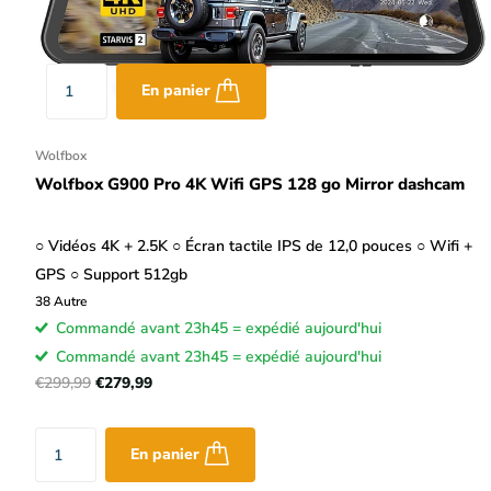
En panier
Wolfbox
Wolfbox G900 Pro 4K Wifi GPS 128 go Mirror dashcam
○ Vidéos 4K + 2.5K ○ Écran tactile IPS de 12,0 pouces ○ Wifi +
GPS ○ Support 512gb
38
Autre
Commandé avant 23h45 = expédié aujourd'hui
Commandé avant 23h45 = expédié aujourd'hui
€299,99
€279,99
En panier