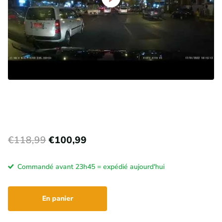
€118,99
€100,99
Commandé avant 23h45 = expédié aujourd'hui
En panier