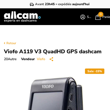
Avant
23h45
= expédiée
aujourd'hui
0
S'identifier
Pani
Retour
Viofo A119 V3 QuadHD GPS dashcam
20
Autre
Vendeur
Viofo
Sale -15%