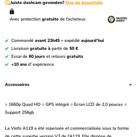
Juiste dashcam gevonden?
Doe de keuzehulp
Avec protection
gratuite
de l'acheteur.
Commandé
avant 23h45
= expédié
aujourd'hui
Livraison
gratuite à
partir de
50 €
Essai de
60 jours
et retours
gratuits
+10 ans
d' expérience
Accessoires
○ 1660p Quad HD ○ GPS intégré ○ Ecran LCD de 2,0 pouces ○
Support 256gb
La Viofo A119 a été repensée et commercialisée sous la forme
de cette superbe version V3 de l'A119. Elle dispose de