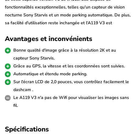
fonctionnalités exceptionnelles, telles qu'un capteur de vision
nocturne Sony Starvis et un mode parking automatique. De plus,
sa facilité d'utilisation reste inchangée et l'A119 V3 est
également livrée avec un module GPS.
Avantages et inconvénients
Capteur Sony Starvis IMX335 5 MP
Bonne qualité d'image grâce à la résolution 2K et au
La Viofo A119 V3 enregistre des vidéos très détaillées grâce au
capteur Sony Starvis.
capteur d'image Sony Starvis IMX335. Les enregistrements sont
Grâce au GPS, la vitesse et les coordonnées sont suivies.
ainsi d'une très grande qualité, notamment de nuit. La caméra
Automatique et étendu mode parking.
enregistre en 2560*1600 à 30fps, mais peut également être
Sur l'écran LCD de 2,0 pouces, vous contrôlez facilement le
réglée sur une résolution inférieure, comme 1920*1080p à
dashcam .
60fps. L'objectif est un objectif 7G à ouverture f/1,8.
Le A119 V3 n'a pas de Wifi pour visualiser les images sans
fil.
Mode parking avec mise en mémoire
tampon automatique
Spécifications
La Viofo A119 V3 est équipée d'un mode parking avec mise en