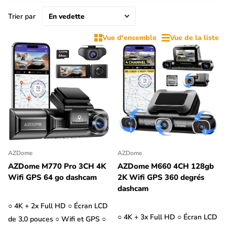
la dashcam standard (qui filme la route) par un court câble. Il
existe également des Taxi dashcam dotées de LED infrarouges
Trier par
sur la caméra intérieure afin que l'image soit de bonne qualité
Vue d'ensemble
Vue de la liste
même dans l'obscurité.
AZDome
AZDome
AZDome M770 Pro 3CH 4K
AZDome M660 4CH 128gb
Wifi GPS 64 go dashcam
2K Wifi GPS 360 degrés
dashcam
○ 4K + 2x Full HD ○ Écran LCD
○ 4K + 3x Full HD ○ Écran LCD
de 3,0 pouces ○ Wifi et GPS ○