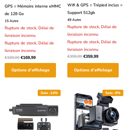
Wifi & GPS ○ Trépied inclus ○
GPS ○ Mémoire interne eMMC
Support 512gb
de 128 Go
49
Autre
15
Autre
Rupture de stock,
Délai de
Rupture de stock,
Délai de
livraison inconnu
livraison inconnu
Rupture de stock,
Délai de
Rupture de stock,
Délai de
livraison inconnu
livraison inconnu
€399,99
€359,99
€189,00
€169,99
Options d'affichage
Options d'affichage
Sale -14%
Sale -8%