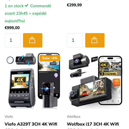
€299,99
1 en stock
Commandé
avant 23h45 = expédié
aujourd'hui
€999,00
Sale -4%
Viofo
Wolfbox
Viofo A329T 3CH 4K Wifi
Wolfbox i17 3CH 4K Wifi