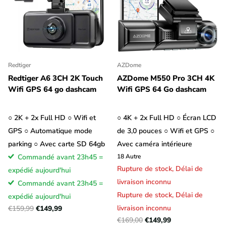
Redtiger
AZDome
Redtiger A6 3CH 2K Touch
AZDome M550 Pro 3CH 4K
Wifi GPS 64 go dashcam
Wifi GPS 64 Go dashcam
○ 2K + 2x Full HD ○ Wifi et
○ 4K + 2x Full HD ○ Écran LCD
GPS ○ Automatique mode
de 3,0 pouces ○ Wifi et GPS ○
parking ○ Avec carte SD 64gb
Avec caméra intérieure
Commandé avant 23h45 =
18
Autre
Rupture de stock,
Délai de
expédié aujourd'hui
livraison inconnu
Commandé avant 23h45 =
Rupture de stock,
Délai de
expédié aujourd'hui
livraison inconnu
€159,99
€149,99
€169,00
€149,99