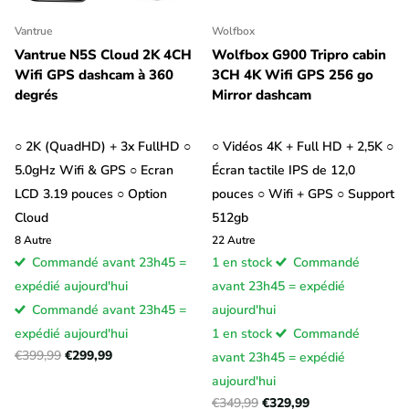
Vantrue
Wolfbox
Vantrue N5S Cloud 2K 4CH
Wolfbox G900 Tripro cabin
Wifi GPS dashcam à 360
3CH 4K Wifi GPS 256 go
degrés
Mirror dashcam
○ 2K (QuadHD) + 3x FullHD ○
○ Vidéos 4K + Full HD + 2,5K ○
5.0gHz Wifi & GPS ○ Ecran
Écran tactile IPS de 12,0
LCD 3.19 pouces ○ Option
pouces ○ Wifi + GPS ○ Support
Cloud
512gb
8
Autre
22
Autre
Commandé avant 23h45 =
1 en stock
Commandé
expédié aujourd'hui
avant 23h45 = expédié
Commandé avant 23h45 =
aujourd'hui
expédié aujourd'hui
1 en stock
Commandé
€399,99
€299,99
avant 23h45 = expédié
aujourd'hui
€349,99
€329,99