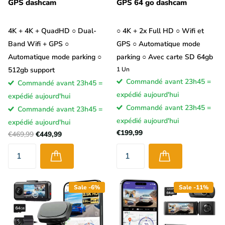
GPS dashcam
GPS 64 go dashcam
4K + 4K + QuadHD ○ Dual-
○ 4K + 2x Full HD ○ Wifi et
Band Wifi + GPS ○
GPS ○ Automatique mode
Automatique mode parking ○
parking ○ Avec carte SD 64gb
512gb support
1
Un
Commandé avant 23h45 =
Commandé avant 23h45 =
expédié aujourd'hui
expédié aujourd'hui
Commandé avant 23h45 =
Commandé avant 23h45 =
expédié aujourd'hui
expédié aujourd'hui
€199,99
€469,99
€449,99
Sale -6%
Sale -11%