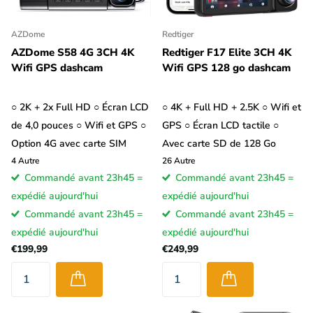
AZDome
Redtiger
AZDome S58 4G 3CH 4K
Redtiger F17 Elite 3CH 4K
Wifi GPS dashcam
Wifi GPS 128 go dashcam
○ 2K + 2x Full HD ○ Écran LCD
○ 4K + Full HD + 2.5K ○ Wifi et
de 4,0 pouces ○ Wifi et GPS ○
GPS ○ Écran LCD tactile ○
Option 4G avec carte SIM
Avec carte SD de 128 Go
4
Autre
26
Autre
Commandé avant 23h45 =
Commandé avant 23h45 =
expédié aujourd'hui
expédié aujourd'hui
Commandé avant 23h45 =
Commandé avant 23h45 =
expédié aujourd'hui
expédié aujourd'hui
€199,99
€249,99