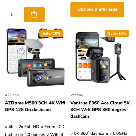
Options d'affichage
Sale -10%
Sale -10%
AZDome
Vantrue
AZDome M560 3CH 4K Wifi
Vantrue E360 Ace Cloud 5K
GPS 128 Go dashcam
3CH Wifi GPS 360 degrés
dashcam
○ 4K + 2x Full HD ○ Écran LCD
○ 5K 360˚ dashcam ○ 5.0GHz
tactile de 4,0 pouces ○ Wifi et