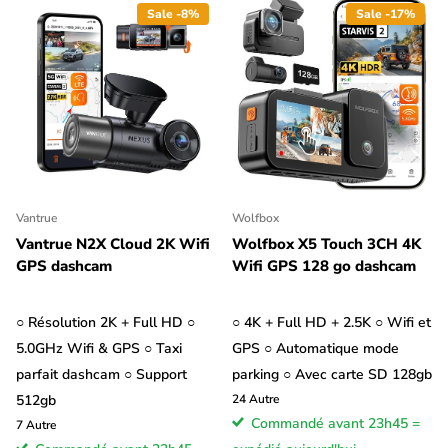
Sale -8%
Sale -17%
Vantrue
Wolfbox
Vantrue N2X Cloud 2K Wifi
Wolfbox X5 Touch 3CH 4K
GPS dashcam
Wifi GPS 128 go dashcam
○ Résolution 2K + Full HD ○
○ 4K + Full HD + 2.5K ○ Wifi et
5.0GHz Wifi & GPS ○ Taxi
GPS ○ Automatique mode
parfait dashcam ○ Support
parking ○ Avec carte SD 128gb
512gb
24
Autre
Commandé avant 23h45 =
7
Autre