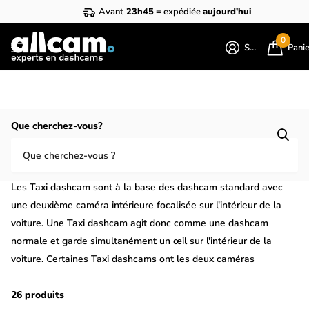
Avant
23h45
= expédiée
aujourd'hui
0
S'identifier
Pani
Homepage
Dashcams Taxi
Que cherchez-vous?
Acheter une dashcam pour taxi ? Toutes
les dashcam pour taxi
Les Taxi dashcam sont à la base des dashcam standard avec
une deuxième caméra intérieure focalisée sur l'intérieur de la
voiture. Une Taxi dashcam agit donc comme une dashcam
normale et garde simultanément un œil sur l'intérieur de la
voiture. Certaines Taxi dashcams ont les deux caméras
incorporées dans une seule dashcam, d'autres Taxi dashcams
sont livrées avec une seconde dashcam séparée qui est reliée à
26 produits