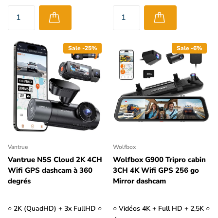
Sale -25%
Sale -6%
Vantrue
Wolfbox
Vantrue N5S Cloud 2K 4CH
Wolfbox G900 Tripro cabin
Wifi GPS dashcam à 360
3CH 4K Wifi GPS 256 go
degrés
Mirror dashcam
○ 2K (QuadHD) + 3x FullHD ○
○ Vidéos 4K + Full HD + 2,5K ○