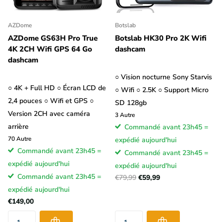
AZDome
Botslab
AZDome GS63H Pro True
Botslab HK30 Pro 2K Wifi
4K 2CH Wifi GPS 64 Go
dashcam
dashcam
○ Vision nocturne Sony Starvis
○ 4K + Full HD ○ Écran LCD de
○ Wifi ○ 2.5K ○ Support Micro
2,4 pouces ○ Wifi et GPS ○
SD 128gb
Version 2CH avec caméra
3
Autre
arrière
Commandé avant 23h45 =
70
Autre
expédié aujourd'hui
Commandé avant 23h45 =
Commandé avant 23h45 =
expédié aujourd'hui
expédié aujourd'hui
Commandé avant 23h45 =
€79,99
€59,99
expédié aujourd'hui
€149,00