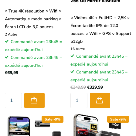
256 Go Mirror dashcam
○ True 4K résolution ○ Wifi ○
○ Vidéos 4K + FullHD + 2,5K ○
Automatique mode parking ○
Écran tactile IPS de 12,0
Écran LCD de 3,0 pouces
pouces ○ Wifi + GPS ○ Support
2
Autre
512gb
Commandé avant 23h45 =
16
Autre
expédié aujourd'hui
Commandé avant 23h45 =
Commandé avant 23h45 =
expédié aujourd'hui
expédié aujourd'hui
Commandé avant 23h45 =
€69,99
expédié aujourd'hui
€349,99
€329,99
Sale -9%
Sale -9%