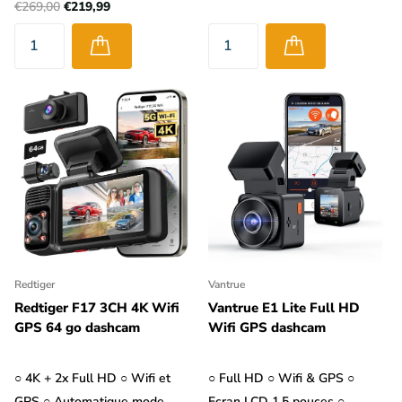
€269,00
€219,99
Redtiger
Vantrue
Redtiger F17 3CH 4K Wifi
Vantrue E1 Lite Full HD
GPS 64 go dashcam
Wifi GPS dashcam
○ 4K + 2x Full HD ○ Wifi et
○ Full HD ○ Wifi & GPS ○
GPS ○ Automatique mode
Ecran LCD 1,5 pouces ○