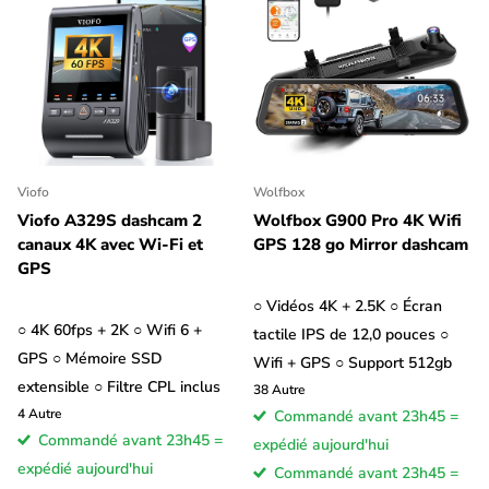
Viofo
Wolfbox
Viofo A329S dashcam 2
Wolfbox G900 Pro 4K Wifi
canaux 4K avec Wi-Fi et
GPS 128 go Mirror dashcam
GPS
○ Vidéos 4K + 2.5K ○ Écran
○ 4K 60fps + 2K ○ Wifi 6 +
tactile IPS de 12,0 pouces ○
GPS ○ Mémoire SSD
Wifi + GPS ○ Support 512gb
extensible ○ Filtre CPL inclus
38
Autre
4
Autre
Commandé avant 23h45 =
Commandé avant 23h45 =
expédié aujourd'hui
expédié aujourd'hui
Commandé avant 23h45 =