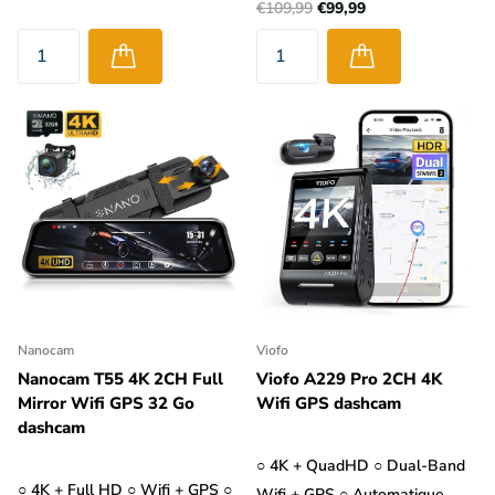
€109,99
€99,99
Nanocam
Viofo
Nanocam T55 4K 2CH Full
Viofo A229 Pro 2CH 4K
Mirror Wifi GPS 32 Go
Wifi GPS dashcam
dashcam
○ 4K + QuadHD ○ Dual-Band
○ 4K + Full HD ○ Wifi + GPS ○
Wifi + GPS ○ Automatique