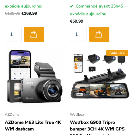
expédié aujourd'hui
Commandé avant 23h45 =
€189,00
€169,99
expédié aujourd'hui
€59,99
Sale -6%
AZDome
Wolfbox
AZDome M63 Lite True 4K
Wolfbox G900 Tripro
Wifi dashcam
bumper 3CH 4K Wifi GPS