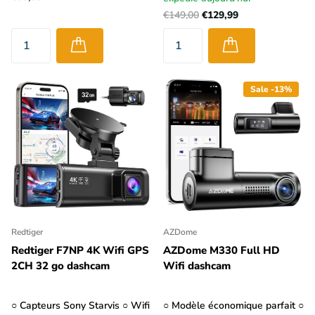
€149,00
€129,99
Sale -13%
Redtiger
AZDome
Redtiger F7NP 4K Wifi GPS
AZDome M330 Full HD
2CH 32 go dashcam
Wifi dashcam
○ Capteurs Sony Starvis ○ Wifi
○ Modèle économique parfait ○