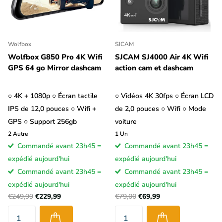
Wolfbox
SJCAM
Wolfbox G850 Pro 4K Wifi
SJCAM SJ4000 Air 4K Wifi
GPS 64 go Mirror dashcam
action cam et dashcam
○ 4K + 1080p ○ Écran tactile
○ Vidéos 4K 30fps ○ Écran LCD
IPS de 12,0 pouces ○ Wifi +
de 2,0 pouces ○ Wifi ○ Mode
GPS ○ Support 256gb
voiture
2
Autre
1
Un
Commandé avant 23h45 =
Commandé avant 23h45 =
expédié aujourd'hui
expédié aujourd'hui
Commandé avant 23h45 =
Commandé avant 23h45 =
expédié aujourd'hui
expédié aujourd'hui
€249,99
€229,99
€79,00
€69,99