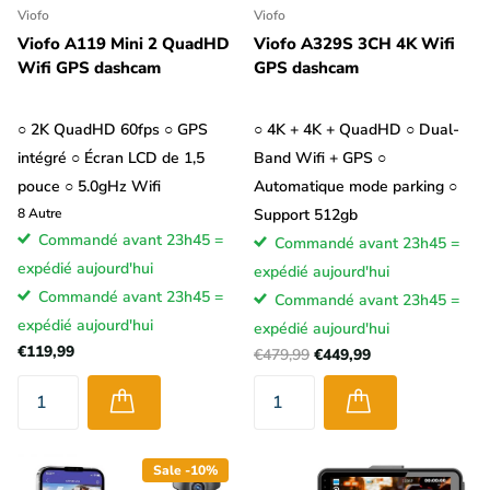
Viofo
Viofo
Viofo A119 Mini 2 QuadHD
Viofo A329S 3CH 4K Wifi
Wifi GPS dashcam
GPS dashcam
○ 2K QuadHD 60fps ○ GPS
○ 4K + 4K + QuadHD ○ Dual-
intégré ○ Écran LCD de 1,5
Band Wifi + GPS ○
pouce ○ 5.0gHz Wifi
Automatique mode parking ○
8
Autre
Support 512gb
Commandé avant 23h45 =
Commandé avant 23h45 =
expédié aujourd'hui
expédié aujourd'hui
Commandé avant 23h45 =
Commandé avant 23h45 =
expédié aujourd'hui
expédié aujourd'hui
€119,99
€479,99
€449,99
Sale -10%