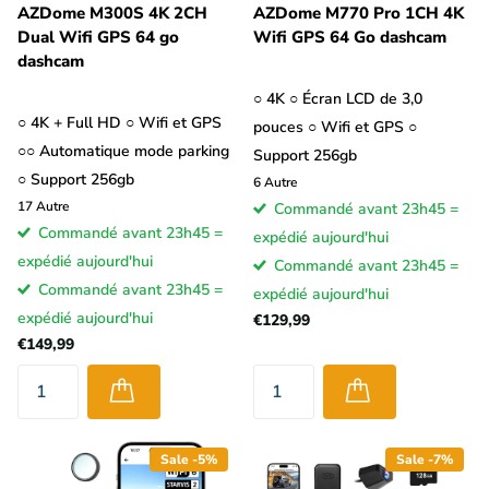
AZDome M300S 4K 2CH
AZDome M770 Pro 1CH 4K
Dual Wifi GPS 64 go
Wifi GPS 64 Go dashcam
dashcam
○ 4K ○ Écran LCD de 3,0
○ 4K + Full HD ○ Wifi et GPS
pouces ○ Wifi et GPS ○
○○ Automatique mode parking
Support 256gb
○ Support 256gb
6
Autre
17
Autre
Commandé avant 23h45 =
Commandé avant 23h45 =
expédié aujourd'hui
expédié aujourd'hui
Commandé avant 23h45 =
Commandé avant 23h45 =
expédié aujourd'hui
expédié aujourd'hui
€129,99
€149,99
Sale -5%
Sale -7%