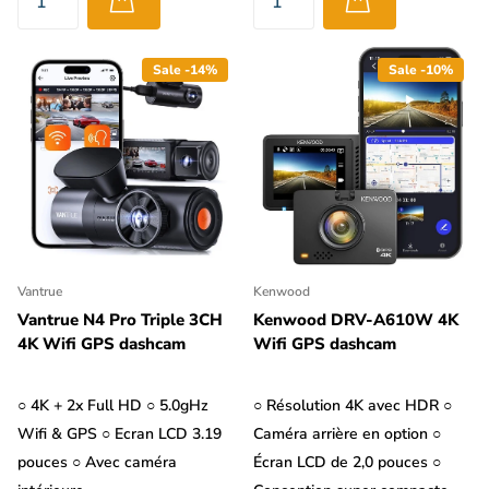
Sale -14%
Sale -10%
Vantrue
Kenwood
Vantrue N4 Pro Triple 3CH
Kenwood DRV-A610W 4K
4K Wifi GPS dashcam
Wifi GPS dashcam
○ 4K + 2x Full HD ○ 5.0gHz
○ Résolution 4K avec HDR ○
Wifi & GPS ○ Ecran LCD 3.19
Caméra arrière en option ○
pouces ○ Avec caméra
Écran LCD de 2,0 pouces ○