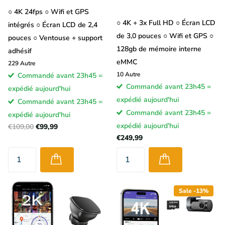
○ 4K 24fps ○ Wifi et GPS
○ 4K + 3x Full HD ○ Écran LCD
intégrés ○ Écran LCD de 2,4
de 3,0 pouces ○ Wifi et GPS ○
pouces ○ Ventouse + support
128gb de mémoire interne
adhésif
eMMC
229
Autre
10
Autre
Commandé avant 23h45 =
Commandé avant 23h45 =
expédié aujourd'hui
expédié aujourd'hui
Commandé avant 23h45 =
Commandé avant 23h45 =
expédié aujourd'hui
expédié aujourd'hui
€109,00
€99,99
€249,99
Sale -13%