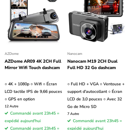
AZDome
Nanocam
AZDome AR09 4K 2CH Full
Nanocam M19 2CH Dual
Mirror Wifi Touch dashcam
Full HD 32 Go dashcam
○ 4K + 1080p ○ Wifi ○ Écran
○ Full HD + VGA ○ Ventouse +
LCD tactile IPS de 9,66 pouces
support d'autocollant ○ Écran
○ GPS en option
LCD de 3,0 pouces ○ Avec 32
12
Autre
Go de Micro SD
Commandé avant 23h45 =
7
Autre
expédié aujourd'hui
Commandé avant 23h45 =
Commandé avant 23h45 =
expédié aujourd'hui