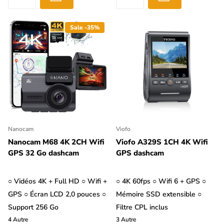
Sale -35%
Nanocam
Viofo
Nanocam M68 4K 2CH Wifi
Viofo A329S 1CH 4K Wifi
GPS 32 Go dashcam
GPS dashcam
○ Vidéos 4K + Full HD ○ Wifi +
○ 4K 60fps ○ Wifi 6 + GPS ○
GPS ○ Écran LCD 2,0 pouces ○
Mémoire SSD extensible ○
Support 256 Go
Filtre CPL inclus
4
Autre
3
Autre