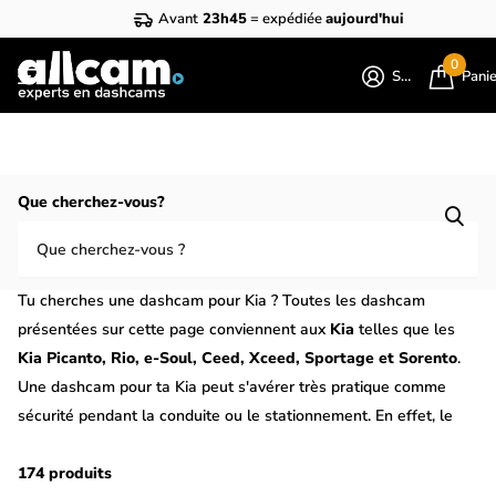
Avant
23h45
= expédiée
aujourd'hui
0
S'identifier
Pani
Homepage
Kia
Que cherchez-vous?
Dashcam pour Kia ? Toutes les dashcam
pour Kia
Tu cherches une dashcam pour Kia ? Toutes les dashcam
présentées sur cette page conviennent aux
Kia
telles que les
Kia Picanto, Rio, e-Soul, Ceed, Xceed, Sportage et Sorento
.
Une dashcam pour ta Kia peut s'avérer très pratique comme
sécurité pendant la conduite ou le stationnement. En effet, le
mode parking d'une dashcam lui permet également de
fonctionner comme une caméra de surveillance lorsque ta
174 produits