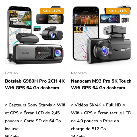
Sale -12%
Sale -11%
Botslab
Nanocam
Botslab G980H Pro 2CH 4K
Nanocam M93 Pro 5K Touch
Wifi GPS 64 Go dashcam
Wifi GPS 64 Go dashcam
○ Capteurs Sony Starvis ○ Wifi
○ Vidéos 5K/4K + Full HD ○
et GPS ○ Écran LCD de 2,45
Wifi + GPS ○ Écran tactile LCD
pouces ○ Carte SD de 64 Go
de 4,0 pouces ○ Prise en
incluse
charge de 512 Go
56
Autre
14
Autre