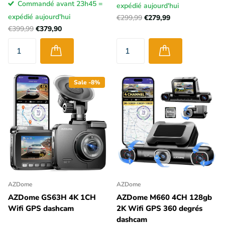
Commandé avant 23h45 =
expédié aujourd'hui
expédié aujourd'hui
€299,99
€279,99
€399,99
€379,90
Sale -8%
AZDome
AZDome
AZDome GS63H 4K 1CH
AZDome M660 4CH 128gb
Wifi GPS dashcam
2K Wifi GPS 360 degrés
dashcam