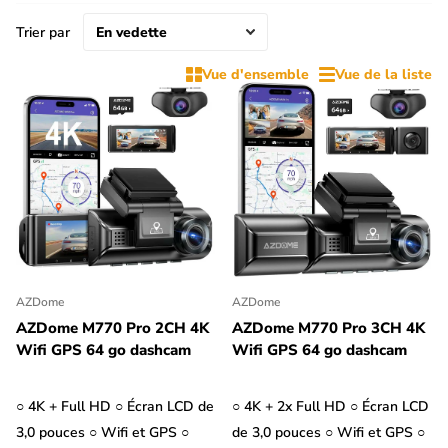
voiture est garée.
Trier par
En outre, une dashcam peut également être utile en tant que
Vue d'ensemble
Vue de la liste
caméra arrière pour ta Kia. Les dashcam 2CH avec caméra
arrière disposent d'une caméra de recul que tu peux placer sur
la vitre arrière ou le pare-chocs. Si la dashcam est équipée d'un
écran LCD, elle sert également de caméra de recul. Filtre les
dashcam par '2CH' et 'Avec écran LCD' pour afficher les
dashcam qui peuvent servir de caméra de recul pour ta Kia.
AZDome
AZDome
AZDome M770 Pro 2CH 4K
AZDome M770 Pro 3CH 4K
Wifi GPS 64 go dashcam
Wifi GPS 64 go dashcam
○ 4K + Full HD ○ Écran LCD de
○ 4K + 2x Full HD ○ Écran LCD
3,0 pouces ○ Wifi et GPS ○
de 3,0 pouces ○ Wifi et GPS ○