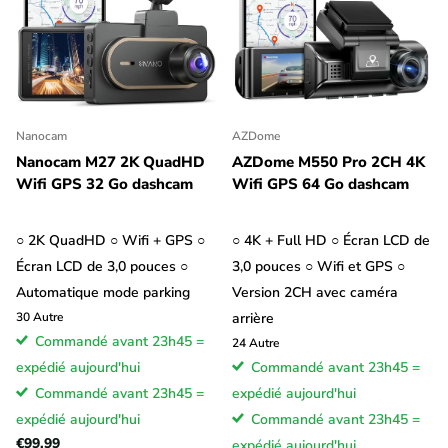
Nanocam
AZDome
Nanocam M27 2K QuadHD
AZDome M550 Pro 2CH 4K
Wifi GPS 32 Go dashcam
Wifi GPS 64 Go dashcam
○ 2K QuadHD ○ Wifi + GPS ○
○ 4K + Full HD ○ Écran LCD de
Écran LCD de 3,0 pouces ○
3,0 pouces ○ Wifi et GPS ○
Automatique mode parking
Version 2CH avec caméra
30
Autre
arrière
Commandé avant 23h45 =
24
Autre
expédié aujourd'hui
Commandé avant 23h45 =
Commandé avant 23h45 =
expédié aujourd'hui
expédié aujourd'hui
Commandé avant 23h45 =
€99,99
expédié aujourd'hui