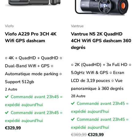
Viofo
Vantrue
Viofo A229 Pro 3CH 4K
Vantrue N5 2K QuadHD
Wifi GPS dashcam
4CH Wifi GPS dashcam 360
degrés
○ 4K + QuadHD + QuadHD ○
○ 2K (QuadHD) + 3x Full HD ○
Dual-Band Wifi + GPS ○
5.0gHz Wifi & GPS ○ Ecran
Automatique mode parking ○
LCD de 3,19 pouces ○ Vue
Support 512gb
panoramique à 360 degrés
2
Autre
28
Autre
Commandé avant 23h45 =
Commandé avant 23h45 =
expédié aujourd'hui
expédié aujourd'hui
Commandé avant 23h45 =
Commandé avant 23h45 =
expédié aujourd'hui
expédié aujourd'hui
€329,99
€369,99
€329,99