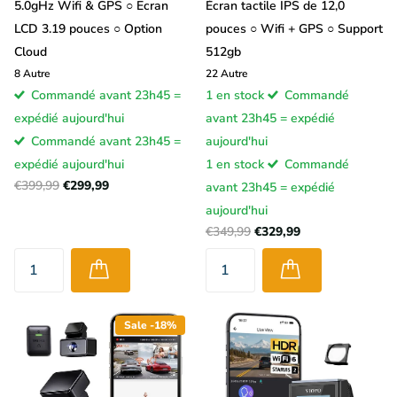
5.0gHz Wifi & GPS ○ Ecran
Écran tactile IPS de 12,0
LCD 3.19 pouces ○ Option
pouces ○ Wifi + GPS ○ Support
Cloud
512gb
8
Autre
22
Autre
Commandé avant 23h45 =
1 en stock
Commandé
expédié aujourd'hui
avant 23h45 = expédié
Commandé avant 23h45 =
aujourd'hui
expédié aujourd'hui
1 en stock
Commandé
€399,99
€299,99
avant 23h45 = expédié
aujourd'hui
€349,99
€329,99
Sale -18%