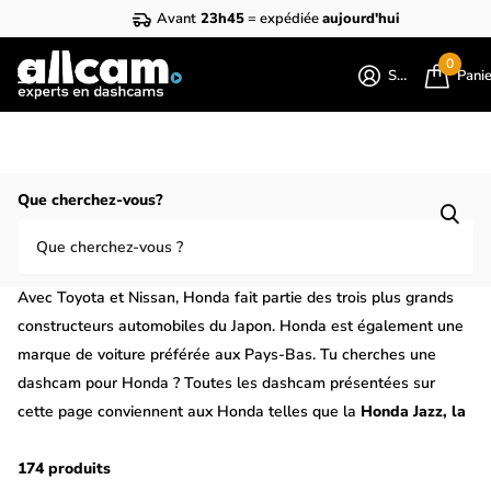
Avant
23h45
= expédiée
aujourd'hui
0
S'identifier
Pani
Homepage
Honda
Que cherchez-vous?
Dashcam pour Honda ? Toutes les
dashcam pour Honda
Avec Toyota et Nissan, Honda fait partie des trois plus grands
constructeurs automobiles du Japon. Honda est également une
marque de voiture préférée aux Pays-Bas. Tu cherches une
dashcam pour Honda ? Toutes les dashcam présentées sur
cette page conviennent aux Honda telles que la
Honda Jazz, la
Civic, la Civic Tourer et l'Accord.
Une dashcam pour ta Honda
peut s'avérer très pratique comme sécurité pendant la conduite
174 produits