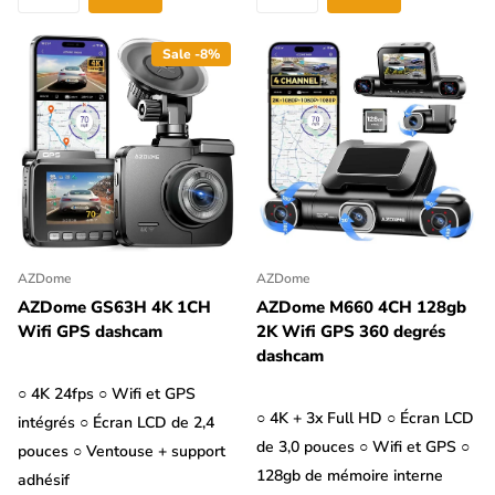
Sale -8%
AZDome
AZDome
AZDome GS63H 4K 1CH
AZDome M660 4CH 128gb
Wifi GPS dashcam
2K Wifi GPS 360 degrés
dashcam
○ 4K 24fps ○ Wifi et GPS
○ 4K + 3x Full HD ○ Écran LCD
intégrés ○ Écran LCD de 2,4
de 3,0 pouces ○ Wifi et GPS ○
pouces ○ Ventouse + support
128gb de mémoire interne
adhésif