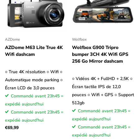
AZDome
Wolfbox
AZDome M63 Lite True 4K
Wolfbox G900 Tripro
Wifi dashcam
bumper 3CH 4K Wifi GPS
256 Go Mirror dashcam
○ True 4K résolution ○ Wifi ○
○ Vidéos 4K + FullHD + 2,5K ○
Automatique mode parking ○
Écran tactile IPS de 12,0
Écran LCD de 3,0 pouces
pouces ○ Wifi + GPS ○ Support
Commandé avant 23h45 =
512gb
expédié aujourd'hui
Commandé avant 23h45 =
Commandé avant 23h45 =
expédié aujourd'hui
expédié aujourd'hui
Commandé avant 23h45 =
€69,99
expédié aujourd'hui