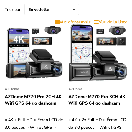
ou le stationnement. En effet, le mode parking d'une dashcam
lui permet également de fonctionner comme une caméra de
Trier par
surveillance lorsque ta voiture est garée.
Vue d'ensemble
Vue de la liste
En outre, une dashcam peut également être utile comme
caméra arrière pour ta Honda. Les dashcam 2CH avec caméra
arrière disposent d'une caméra de recul que tu peux placer sur
la vitre arrière ou le pare-chocs. Si la dashcam est équipée d'un
écran LCD, elle sert alors également de caméra de recul. Filtre
les dashcams par '2CH' et 'Avec écran LCD' pour afficher les
dashcams qui peuvent servir de caméra arrière pour ta Honda.
AZDome
AZDome
AZDome M770 Pro 2CH 4K
AZDome M770 Pro 3CH 4K
Wifi GPS 64 go dashcam
Wifi GPS 64 go dashcam
○ 4K + Full HD ○ Écran LCD de
○ 4K + 2x Full HD ○ Écran LCD
3,0 pouces ○ Wifi et GPS ○
de 3,0 pouces ○ Wifi et GPS ○