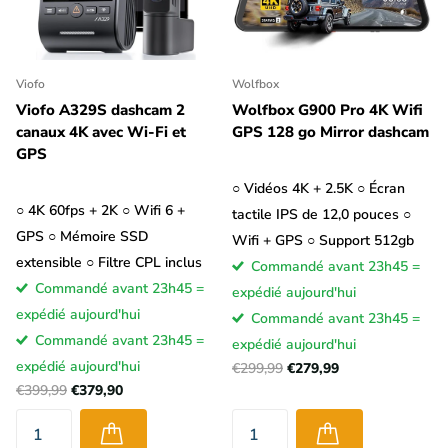
Viofo
Wolfbox
Viofo A329S dashcam 2
Wolfbox G900 Pro 4K Wifi
canaux 4K avec Wi-Fi et
GPS 128 go Mirror dashcam
GPS
○ Vidéos 4K + 2.5K ○ Écran
○ 4K 60fps + 2K ○ Wifi 6 +
tactile IPS de 12,0 pouces ○
GPS ○ Mémoire SSD
Wifi + GPS ○ Support 512gb
extensible ○ Filtre CPL inclus
Commandé avant 23h45 =
Commandé avant 23h45 =
expédié aujourd'hui
expédié aujourd'hui
Commandé avant 23h45 =
Commandé avant 23h45 =
expédié aujourd'hui
expédié aujourd'hui
€299,99
€279,99
€399,99
€379,90