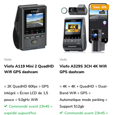
Sale -6%
Viofo
Viofo
Viofo A119 Mini 2 QuadHD
Viofo A329S 3CH 4K Wifi
Wifi GPS dashcam
GPS dashcam
○ 2K QuadHD 60fps ○ GPS
○ 4K + 4K + QuadHD ○ Dual-
intégré ○ Écran LCD de 1,5
Band Wifi + GPS ○
pouce ○ 5.0gHz Wifi
Automatique mode parking ○
Commandé avant 23h45 =
Support 512gb
expédié aujourd'hui
Commandé avant 23h45 =