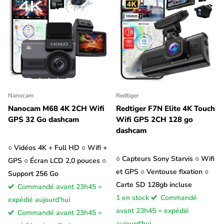
Nanocam
Redtiger
Nanocam M68 4K 2CH Wifi
Redtiger F7N Elite 4K Touch
GPS 32 Go dashcam
Wifi GPS 2CH 128 go
dashcam
○ Vidéos 4K + Full HD ○ Wifi +
○ Capteurs Sony Starvis ○ Wifi
GPS ○ Écran LCD 2,0 pouces ○
et GPS ○ Ventouse fixation ○
Support 256 Go
Carte SD 128gb incluse
Commandé avant 23h45 =
1 en stock
Commandé
expédié aujourd'hui
avant 23h45 = expédié
Commandé avant 23h45 =
aujourd'hui