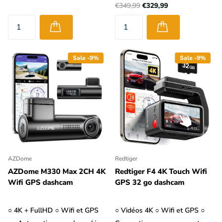
€349,99
€329,99
Sale -9%
Sale -9%
AZDome
Redtiger
AZDome M330 Max 2CH 4K
Redtiger F4 4K Touch Wifi
Wifi GPS dashcam
GPS 32 go dashcam
○ 4K + FullHD ○ Wifi et GPS
○ Vidéos 4K ○ Wifi et GPS ○