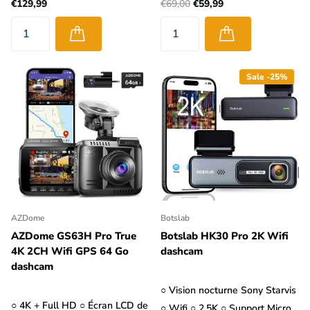
€129,99
€69,00
€59,99
Sale -25%
AZDome
Botslab
AZDome GS63H Pro True
Botslab HK30 Pro 2K Wifi
4K 2CH Wifi GPS 64 Go
dashcam
dashcam
○ Vision nocturne Sony Starvis
○ 4K + Full HD ○ Écran LCD de
○ Wifi ○ 2.5K ○ Support Micro