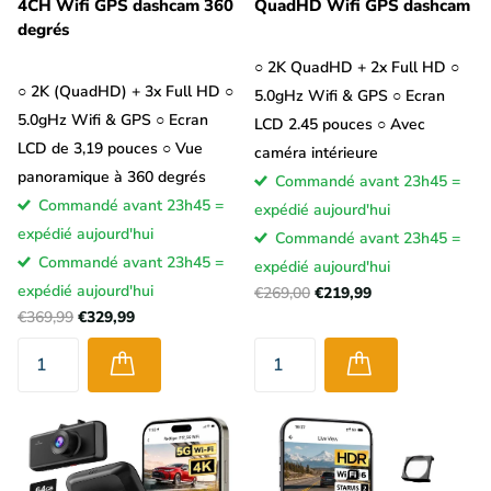
4CH Wifi GPS dashcam 360
QuadHD Wifi GPS dashcam
degrés
○ 2K QuadHD + 2x Full HD ○
○ 2K (QuadHD) + 3x Full HD ○
5.0gHz Wifi & GPS ○ Ecran
5.0gHz Wifi & GPS ○ Ecran
LCD 2.45 pouces ○ Avec
LCD de 3,19 pouces ○ Vue
caméra intérieure
panoramique à 360 degrés
Commandé avant 23h45 =
Commandé avant 23h45 =
expédié aujourd'hui
expédié aujourd'hui
Commandé avant 23h45 =
Commandé avant 23h45 =
expédié aujourd'hui
expédié aujourd'hui
€269,00
€219,99
€369,99
€329,99