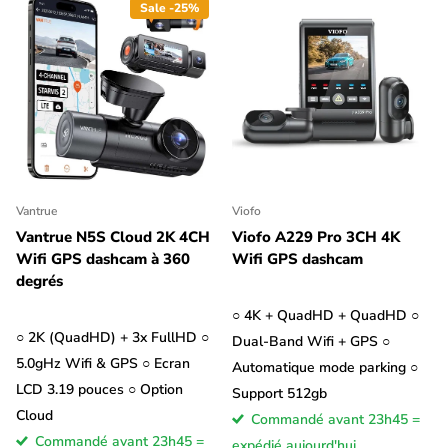
Sale -25%
Vantrue
Viofo
Vantrue N5S Cloud 2K 4CH
Viofo A229 Pro 3CH 4K
Wifi GPS dashcam à 360
Wifi GPS dashcam
degrés
○ 4K + QuadHD + QuadHD ○
○ 2K (QuadHD) + 3x FullHD ○
Dual-Band Wifi + GPS ○
5.0gHz Wifi & GPS ○ Ecran
Automatique mode parking ○
LCD 3.19 pouces ○ Option
Support 512gb
Cloud
Commandé avant 23h45 =
Commandé avant 23h45 =
expédié aujourd'hui