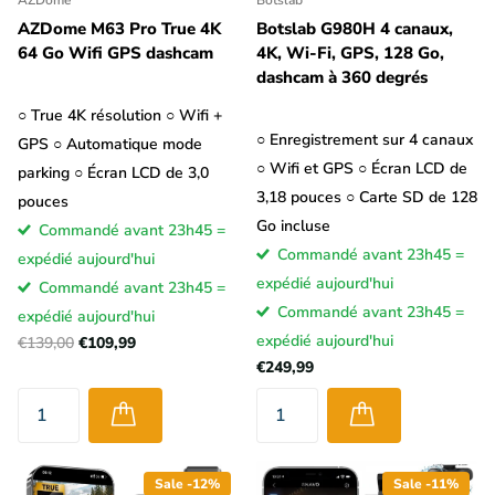
AZDome M63 Pro True 4K
Botslab G980H 4 canaux,
64 Go Wifi GPS dashcam
4K, Wi-Fi, GPS, 128 Go,
dashcam à 360 degrés
○ True 4K résolution ○ Wifi +
○ Enregistrement sur 4 canaux
GPS ○ Automatique mode
○ Wifi et GPS ○ Écran LCD de
parking ○ Écran LCD de 3,0
3,18 pouces ○ Carte SD de 128
pouces
Go incluse
Commandé avant 23h45 =
Commandé avant 23h45 =
expédié aujourd'hui
expédié aujourd'hui
Commandé avant 23h45 =
Commandé avant 23h45 =
expédié aujourd'hui
expédié aujourd'hui
€139,00
€109,99
€249,99
Sale -12%
Sale -11%