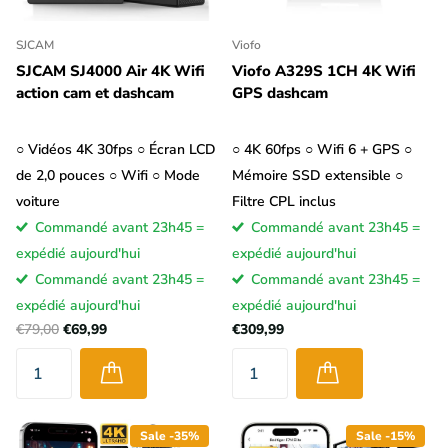
SJCAM
Viofo
SJCAM SJ4000 Air 4K Wifi
Viofo A329S 1CH 4K Wifi
action cam et dashcam
GPS dashcam
○ Vidéos 4K 30fps ○ Écran LCD
○ 4K 60fps ○ Wifi 6 + GPS ○
de 2,0 pouces ○ Wifi ○ Mode
Mémoire SSD extensible ○
voiture
Filtre CPL inclus
Commandé avant 23h45 =
Commandé avant 23h45 =
expédié aujourd'hui
expédié aujourd'hui
Commandé avant 23h45 =
Commandé avant 23h45 =
expédié aujourd'hui
expédié aujourd'hui
€79,00
€69,99
€309,99
Sale -35%
Sale -15%