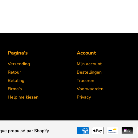
Pagina's
Account
Verzending
Mijn account
Retour
Bestellingen
Betaling
Traceren
Firma's
Voorwaarden
Help me kiezen
Privacy
que propulsé par Shopify