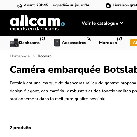
Avant
23h45
= expédiée
aujourd'hui
Livraison
grat
Voir le catalogue
(1)
(2)
(3)
Dashcams
Accessoires
Marques
Ai
Homepage
Botslab
Caméra embarquée Botsla
Botslab est une marque de dashcams milieu de gamme proposant 
design élégant, des matériaux robustes et des fonctionnalités p
stationnement dans la meilleure qualité possible.
7 produits