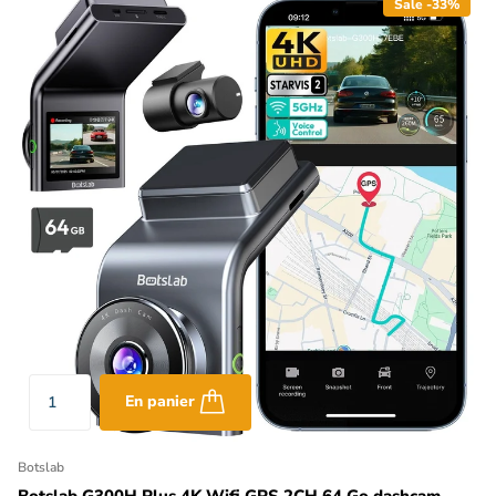
Sale -33%
En panier
Botslab
Botslab G300H Plus 4K Wifi GPS 2CH 64 Go dashcam