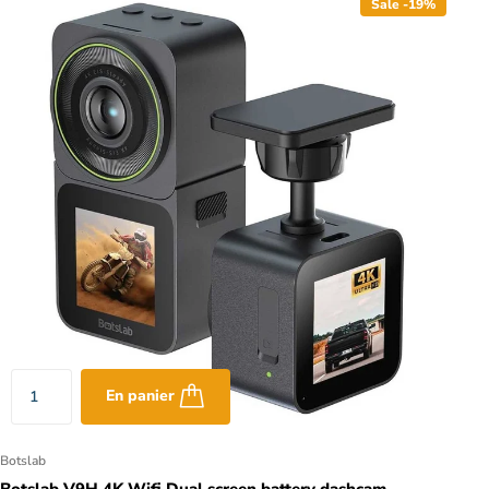
Sale -19%
En panier
Botslab
Botslab V9H 4K Wifi Dual screen battery dashcam