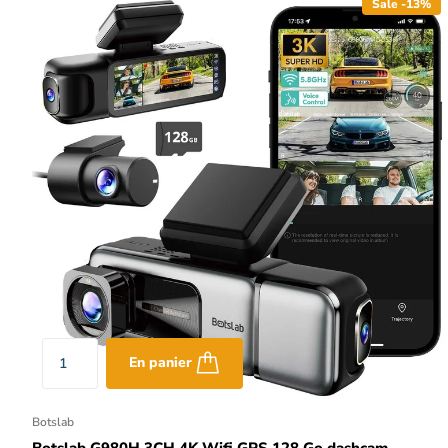
Sale -13%
En panier
Botslab
Botslab G980H 3CH 4K Wifi GPS 128 Go dashcam