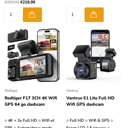
€269,00
€219,99
Redtiger
Vantrue
Redtiger F17 3CH 4K Wifi
Vantrue E1 Lite Full HD
GPS 64 go dashcam
Wifi GPS dashcam
○ 4K + 2x Full HD ○ Wifi et
○ Full HD ○ Wifi & GPS ○
GPS ○ Automatique mode
Ecran LCD 1,5 pouces ○