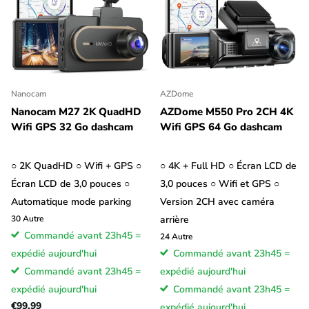
Nanocam
AZDome
Nanocam M27 2K QuadHD
AZDome M550 Pro 2CH 4K
Wifi GPS 32 Go dashcam
Wifi GPS 64 Go dashcam
○ 2K QuadHD ○ Wifi + GPS ○
○ 4K + Full HD ○ Écran LCD de
Écran LCD de 3,0 pouces ○
3,0 pouces ○ Wifi et GPS ○
Automatique mode parking
Version 2CH avec caméra
30
Autre
arrière
Commandé avant 23h45 =
24
Autre
expédié aujourd'hui
Commandé avant 23h45 =
Commandé avant 23h45 =
expédié aujourd'hui
expédié aujourd'hui
Commandé avant 23h45 =
€99,99
expédié aujourd'hui