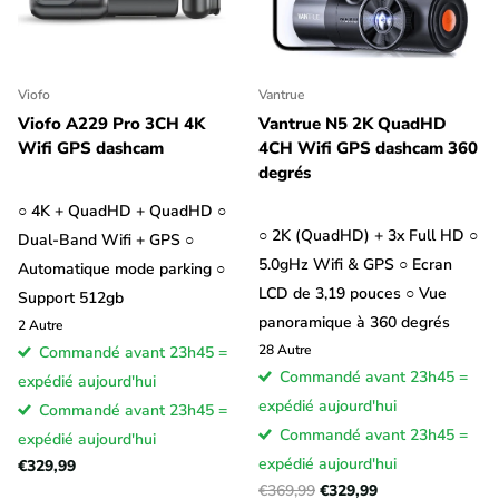
Viofo
Vantrue
Viofo A229 Pro 3CH 4K
Vantrue N5 2K QuadHD
Wifi GPS dashcam
4CH Wifi GPS dashcam 360
degrés
○ 4K + QuadHD + QuadHD ○
○ 2K (QuadHD) + 3x Full HD ○
Dual-Band Wifi + GPS ○
5.0gHz Wifi & GPS ○ Ecran
Automatique mode parking ○
LCD de 3,19 pouces ○ Vue
Support 512gb
panoramique à 360 degrés
2
Autre
28
Autre
Commandé avant 23h45 =
Commandé avant 23h45 =
expédié aujourd'hui
expédié aujourd'hui
Commandé avant 23h45 =
Commandé avant 23h45 =
expédié aujourd'hui
expédié aujourd'hui
€329,99
€369,99
€329,99