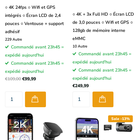
○ 4K 24fps ○ Wifi et GPS
○ 4K + 3x Full HD ○ Écran LCD
intégrés ○ Écran LCD de 2,4
de 3,0 pouces ○ Wifi et GPS ○
pouces ○ Ventouse + support
128gb de mémoire interne
adhésif
eMMC
229
Autre
10
Autre
Commandé avant 23h45 =
Commandé avant 23h45 =
expédié aujourd'hui
expédié aujourd'hui
Commandé avant 23h45 =
Commandé avant 23h45 =
expédié aujourd'hui
expédié aujourd'hui
€109,00
€99,99
€249,99
Sale -13%