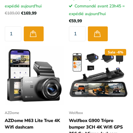
expédié aujourd'hui
Commandé avant 23h45 =
€189,00
€169,99
expédié aujourd'hui
€59,99
Sale -6%
AZDome
Wolfbox
AZDome M63 Lite True 4K
Wolfbox G900 Tripro
Wifi dashcam
bumper 3CH 4K Wifi GPS