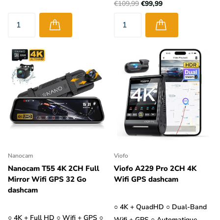
€109,99
€99,99
Nanocam
Viofo
Nanocam T55 4K 2CH Full
Viofo A229 Pro 2CH 4K
Mirror Wifi GPS 32 Go
Wifi GPS dashcam
dashcam
○ 4K + QuadHD ○ Dual-Band
○ 4K + Full HD ○ Wifi + GPS ○
Wifi + GPS ○ Automatique