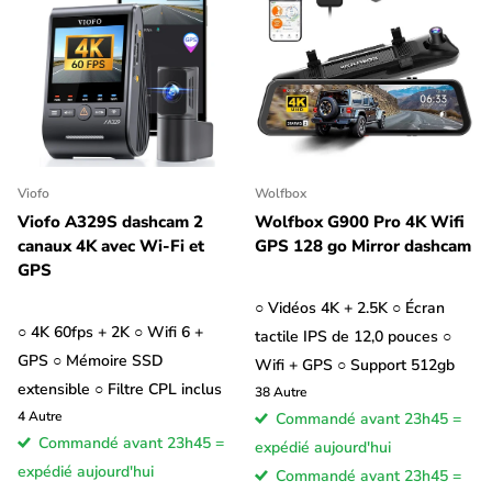
Viofo
Wolfbox
Viofo A329S dashcam 2
Wolfbox G900 Pro 4K Wifi
canaux 4K avec Wi-Fi et
GPS 128 go Mirror dashcam
GPS
○ Vidéos 4K + 2.5K ○ Écran
○ 4K 60fps + 2K ○ Wifi 6 +
tactile IPS de 12,0 pouces ○
GPS ○ Mémoire SSD
Wifi + GPS ○ Support 512gb
extensible ○ Filtre CPL inclus
38
Autre
4
Autre
Commandé avant 23h45 =
Commandé avant 23h45 =
expédié aujourd'hui
expédié aujourd'hui
Commandé avant 23h45 =