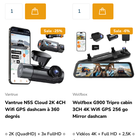
Sale -25%
Sale -6%
Vantrue
Wolfbox
Vantrue N5S Cloud 2K 4CH
Wolfbox G900 Tripro cabin
Wifi GPS dashcam à 360
3CH 4K Wifi GPS 256 go
degrés
Mirror dashcam
○ 2K (QuadHD) + 3x FullHD ○
○ Vidéos 4K + Full HD + 2,5K ○