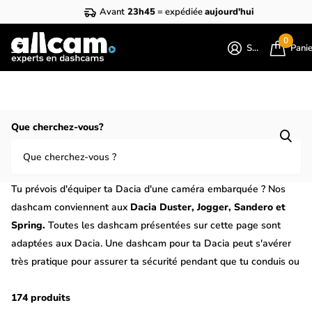
Avant
23h45
= expédiée
aujourd'hui
0
S'identifier
Pani
Homepage
Dacia
Que cherchez-vous?
Dashcam pour Dacia ? Toutes les
dashcam pour Dacia
Tu prévois d'équiper ta Dacia d'une caméra embarquée ? Nos
dashcam conviennent aux
Dacia Duster, Jogger, Sandero et
Spring.
Toutes les dashcam présentées sur cette page sont
adaptées aux Dacia. Une dashcam pour ta Dacia peut s'avérer
très pratique pour assurer ta sécurité pendant que tu conduis ou
que tu te gares. Le mode parking d'une dashcam signifie qu'elle
fonctionne également comme caméra de surveillance lorsque ta
174 produits