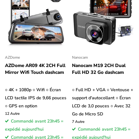
AZDome
Nanocam
AZDome AR09 4K 2CH Full
Nanocam M19 2CH Dual
Mirror Wifi Touch dashcam
Full HD 32 Go dashcam
○ 4K + 1080p ○ Wifi ○ Écran
○ Full HD + VGA ○ Ventouse +
LCD tactile IPS de 9,66 pouces
support d'autocollant ○ Écran
○ GPS en option
LCD de 3,0 pouces ○ Avec 32
12
Autre
Go de Micro SD
Commandé avant 23h45 =
7
Autre
expédié aujourd'hui
Commandé avant 23h45 =
Commandé avant 23h45 =
expédié aujourd'hui