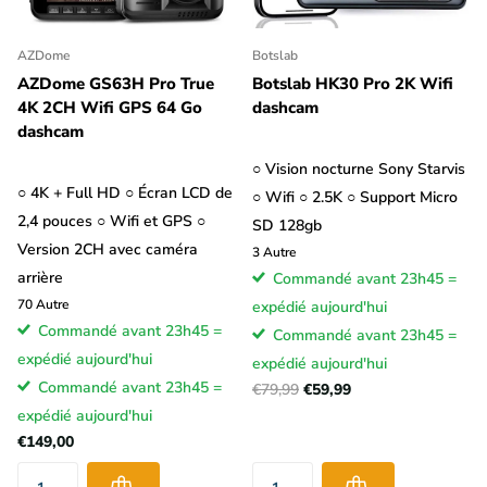
AZDome
Botslab
AZDome GS63H Pro True
Botslab HK30 Pro 2K Wifi
4K 2CH Wifi GPS 64 Go
dashcam
dashcam
○ Vision nocturne Sony Starvis
○ 4K + Full HD ○ Écran LCD de
○ Wifi ○ 2.5K ○ Support Micro
2,4 pouces ○ Wifi et GPS ○
SD 128gb
Version 2CH avec caméra
3
Autre
arrière
Commandé avant 23h45 =
70
Autre
expédié aujourd'hui
Commandé avant 23h45 =
Commandé avant 23h45 =
expédié aujourd'hui
expédié aujourd'hui
Commandé avant 23h45 =
€79,99
€59,99
expédié aujourd'hui
€149,00