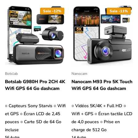
Sale -12%
Sale -11%
Botslab
Nanocam
Botslab G980H Pro 2CH 4K
Nanocam M93 Pro 5K Touch
Wifi GPS 64 Go dashcam
Wifi GPS 64 Go dashcam
○ Capteurs Sony Starvis ○ Wifi
○ Vidéos 5K/4K + Full HD ○
et GPS ○ Écran LCD de 2,45
Wifi + GPS ○ Écran tactile LCD
pouces ○ Carte SD de 64 Go
de 4,0 pouces ○ Prise en
incluse
charge de 512 Go
56
Autre
14
Autre