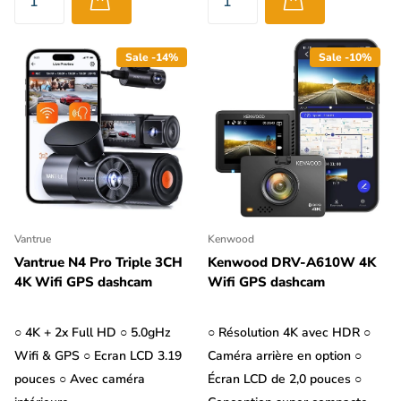
Sale -14%
Sale -10%
Vantrue
Kenwood
Vantrue N4 Pro Triple 3CH
Kenwood DRV-A610W 4K
4K Wifi GPS dashcam
Wifi GPS dashcam
○ 4K + 2x Full HD ○ 5.0gHz
○ Résolution 4K avec HDR ○
Wifi & GPS ○ Ecran LCD 3.19
Caméra arrière en option ○
pouces ○ Avec caméra
Écran LCD de 2,0 pouces ○