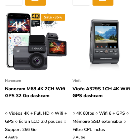
Sale -35%
Nanocam
Viofo
Nanocam M68 4K 2CH Wifi
Viofo A329S 1CH 4K Wifi
GPS 32 Go dashcam
GPS dashcam
○ Vidéos 4K + Full HD ○ Wifi +
○ 4K 60fps ○ Wifi 6 + GPS ○
GPS ○ Écran LCD 2,0 pouces ○
Mémoire SSD extensible ○
Support 256 Go
Filtre CPL inclus
4
Autre
3
Autre