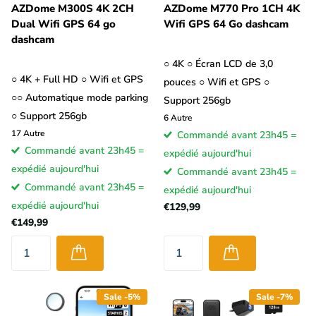
AZDome M300S 4K 2CH
AZDome M770 Pro 1CH 4K
Dual Wifi GPS 64 go
Wifi GPS 64 Go dashcam
dashcam
○ 4K ○ Écran LCD de 3,0
○ 4K + Full HD ○ Wifi et GPS
pouces ○ Wifi et GPS ○
○○ Automatique mode parking
Support 256gb
○ Support 256gb
6
Autre
17
Autre
Commandé avant 23h45 =
Commandé avant 23h45 =
expédié aujourd'hui
expédié aujourd'hui
Commandé avant 23h45 =
Commandé avant 23h45 =
expédié aujourd'hui
expédié aujourd'hui
€129,99
€149,99
Sale -5%
Sale -7%