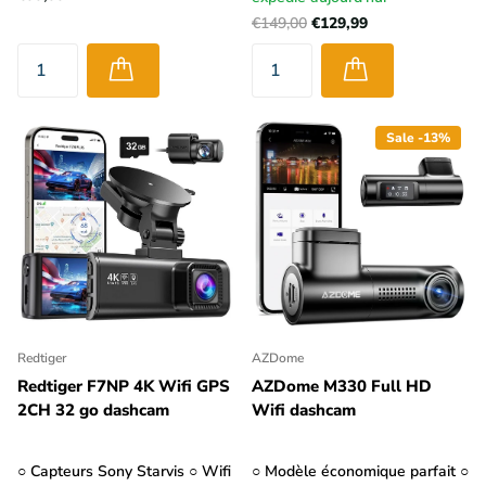
€149,00
€129,99
Sale -13%
Redtiger
AZDome
Redtiger F7NP 4K Wifi GPS
AZDome M330 Full HD
2CH 32 go dashcam
Wifi dashcam
○ Capteurs Sony Starvis ○ Wifi
○ Modèle économique parfait ○