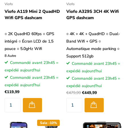
Viofo
Viofo
Viofo A119 Mini 2 QuadHD
Viofo A329S 3CH 4K Wifi
Wifi GPS dashcam
GPS dashcam
○ 2K QuadHD 60fps ○ GPS
○ 4K + 4K + QuadHD ○ Dual-
intégré ○ Écran LCD de 1,5
Band Wifi + GPS ○
pouce ○ 5.0gHz Wifi
Automatique mode parking ○
8
Autre
Support 512gb
Commandé avant 23h45 =
Commandé avant 23h45 =
expédié aujourd'hui
expédié aujourd'hui
Commandé avant 23h45 =
Commandé avant 23h45 =
expédié aujourd'hui
expédié aujourd'hui
€119,99
€479,99
€449,99
Sale -10%