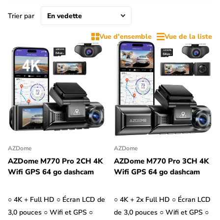
voiture est garée.
Trier par
En outre, une dashcam peut aussi être utile comme caméra de
Vue d'ensemble
Vue de la liste
recul pour ta Dacia. Les dashcam 2CH avec caméra arrière
disposent d'une caméra de recul que tu peux placer sur la
lunette arrière ou le pare-chocs. Si la dashcam est équipée d'un
écran LCD, elle sert également de caméra de recul. Filtre les
dashcam par '2CH' et 'Avec écran LCD' pour afficher les
dashcam qui peuvent servir de caméra de recul pour ta Dacia.
AZDome
AZDome
AZDome M770 Pro 2CH 4K
AZDome M770 Pro 3CH 4K
Wifi GPS 64 go dashcam
Wifi GPS 64 go dashcam
○ 4K + Full HD ○ Écran LCD de
○ 4K + 2x Full HD ○ Écran LCD
3,0 pouces ○ Wifi et GPS ○
de 3,0 pouces ○ Wifi et GPS ○