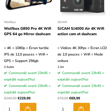
Wolfbox
SJCAM
Wolfbox G850 Pro 4K Wifi
SJCAM SJ4000 Air 4K Wifi
GPS 64 go Mirror dashcam
action cam et dashcam
○ 4K + 1080p ○ Écran tactile
○ Vidéos 4K 30fps ○ Écran LCD
IPS de 12,0 pouces ○ Wifi +
de 2,0 pouces ○ Wifi ○ Mode
GPS ○ Support 256gb
voiture
2
Autre
1
Un
Commandé avant 23h45 =
Commandé avant 23h45 =
expédié aujourd'hui
expédié aujourd'hui
Commandé avant 23h45 =
Commandé avant 23h45 =
expédié aujourd'hui
expédié aujourd'hui
€249,99
€229,99
€79,00
€69,99