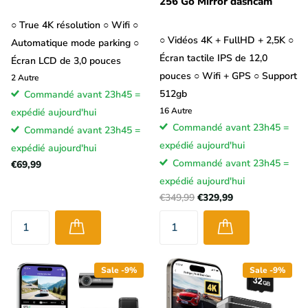
256 Go Mirror dashcam
○ True 4K résolution ○ Wifi ○
○ Vidéos 4K + FullHD + 2,5K ○
Automatique mode parking ○
Écran tactile IPS de 12,0
Écran LCD de 3,0 pouces
pouces ○ Wifi + GPS ○ Support
2
Autre
512gb
Commandé avant 23h45 =
16
Autre
expédié aujourd'hui
Commandé avant 23h45 =
Commandé avant 23h45 =
expédié aujourd'hui
expédié aujourd'hui
Commandé avant 23h45 =
€69,99
expédié aujourd'hui
€349,99
€329,99
Sale -9%
Sale -9%