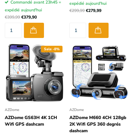
Commandé avant 23h45 =
expédié aujourd'hui
expédié aujourd'hui
€299,99
€279,99
€399,99
€379,90
Sale -8%
AZDome
AZDome
AZDome GS63H 4K 1CH
AZDome M660 4CH 128gb
Wifi GPS dashcam
2K Wifi GPS 360 degrés
dashcam