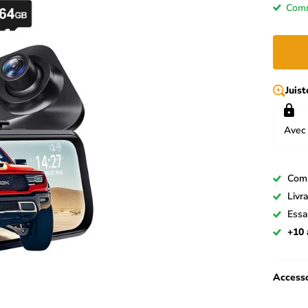
Comm
Juis
Avec 
Com
Livr
Essa
+10 
Accesso