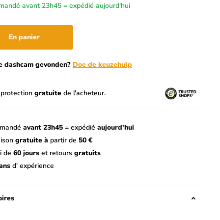
andé avant 23h45 = expédié aujourd'hui
En panier
te dashcam gevonden?
Doe de keuzehulp
protection
gratuite
de l'acheteur.
mandé
avant 23h45
= expédié
aujourd'hui
aison
gratuite à
partir de
50 €
i de
60 jours
et retours
gratuits
ans
d' expérience
ires