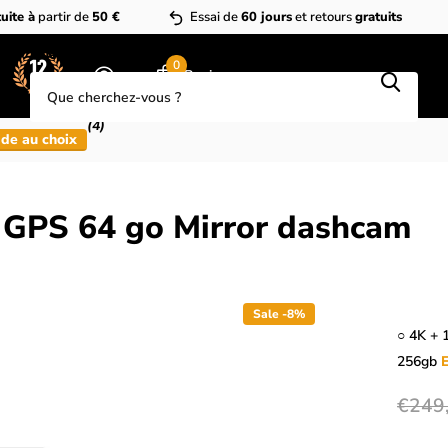
uite à
partir de
50 €
Essai de
60 jours
et retours
gratuits
Que cherchez-vous?
0
Panier
(4)
de au choix
 GPS 64 go Mirror dashcam
Sale -8%
○ 4K + 
256gb
E
€249