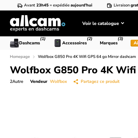
Avant
23h45
= expédiée
aujourd'hui
Livraison
grat
Voir le catalogue
(1)
(2)
(3)
Dashcams
Accessoires
Marques
Ai
Homepage
Wolfbox G850 Pro 4K Wifi GPS 64 go Mirror dashcam
Wolfbox G850 Pro 4K Wifi
2
Autre
Vendeur
Wolfbox
Partagez ce produit