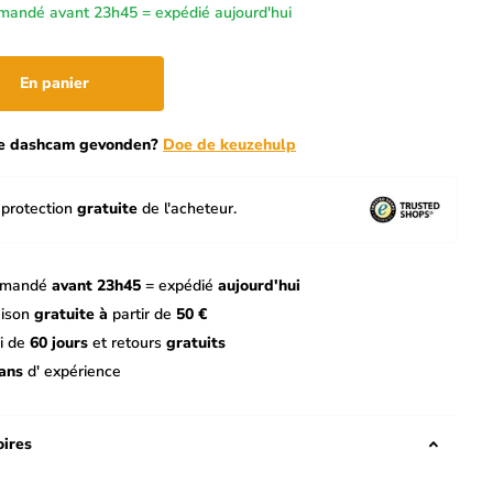
andé avant 23h45 = expédié aujourd'hui
En panier
te dashcam gevonden?
Doe de keuzehulp
protection
gratuite
de l'acheteur.
mandé
avant 23h45
= expédié
aujourd'hui
aison
gratuite à
partir de
50 €
i de
60 jours
et retours
gratuits
ans
d' expérience
ires