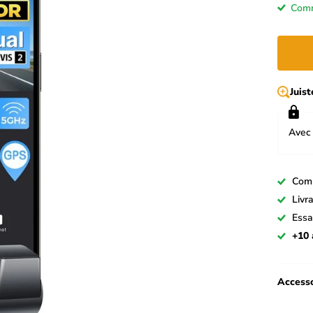
Comm
Juis
Avec 
Com
Livr
Essa
+10 
Accesso