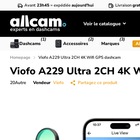
Avant
23h45
= expédiée
aujourd'hui
Livraison
grat
Voir le catalogue
(1)
(2)
(3)
Dashcams
Accessoires
Marques
Ai
Homepage
Viofo A229 Ultra 2CH 4K Wifi GPS dashcam
Viofo A229 Ultra 2CH 4K 
20
Autre
Vendeur
Viofo
Partagez ce produit