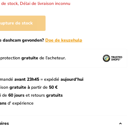
 de stock,
Délai de livraison inconnu
upture de stock
te dashcam gevonden?
Doe de keuzehulp
protection
gratuite
de l'acheteur.
mandé
avant 23h45
= expédié
aujourd'hui
aison
gratuite à
partir de
50 €
i de
60 jours
et retours
gratuits
ans
d' expérience
ires