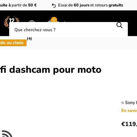
uite à
partir de
50 €
Essai de
60 jours
et retours
gratuits
Que cherchez-vous?
0
Panier
(4)
de au choix
fi dashcam pour moto
○ Sony 
En savo
€119