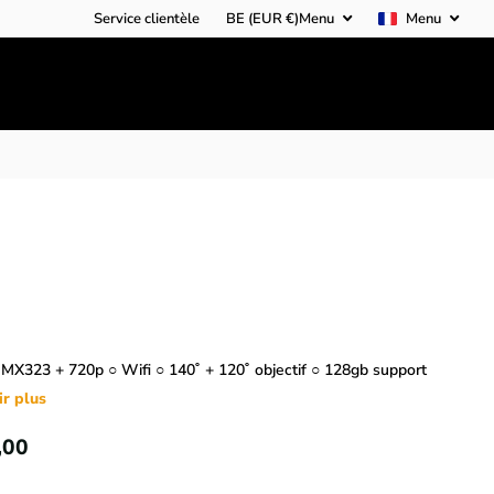
Service clientèle
BE (EUR €)
Menu
Menu
IMX323 + 720p ○ Wifi ○ 140˚ + 120˚ objectif ○ 128gb support
ir plus
,00