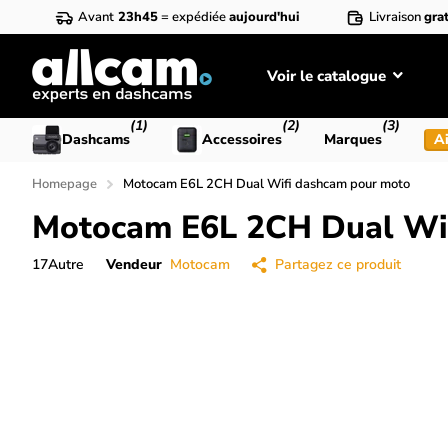
Avant
23h45
= expédiée
aujourd'hui
Livraison
grat
Voir le catalogue
(1)
(2)
(3)
Dashcams
Accessoires
Marques
Ai
Homepage
Motocam E6L 2CH Dual Wifi dashcam pour moto
Motocam E6L 2CH Dual Wi
17
Autre
Vendeur
Motocam
Partagez ce produit