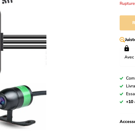
Rupture
R
Juis
Avec 
Com
Livr
Essa
+10 
Accesso