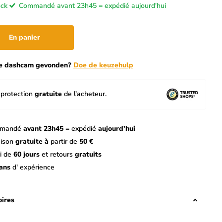
ock
Commandé avant 23h45 = expédié aujourd'hui
En panier
te dashcam gevonden?
Doe de keuzehulp
protection
gratuite
de l'acheteur.
mandé
avant 23h45
= expédié
aujourd'hui
aison
gratuite à
partir de
50 €
i de
60 jours
et retours
gratuits
ans
d' expérience
ires