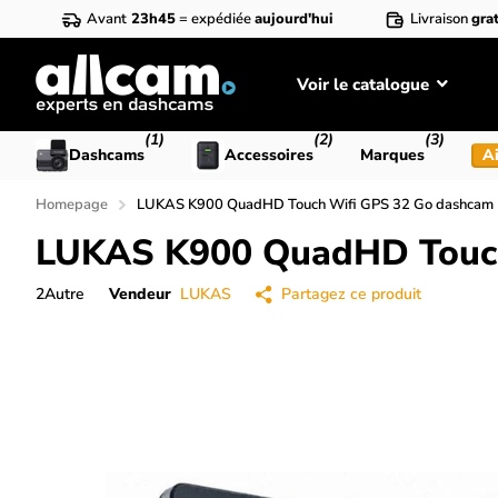
Avant
23h45
= expédiée
aujourd'hui
Livraison
grat
Voir le catalogue
(1)
(2)
(3)
Dashcams
Accessoires
Marques
Ai
Homepage
LUKAS K900 QuadHD Touch Wifi GPS 32 Go dashcam
LUKAS K900 QuadHD Touch
2
Autre
Vendeur
LUKAS
Partagez ce produit