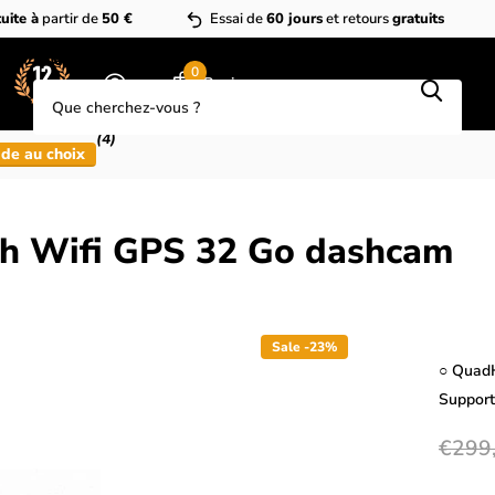
uite à
partir de
50 €
Essai de
60 jours
et retours
gratuits
Que cherchez-vous?
0
Panier
(4)
de au choix
 Wifi GPS 32 Go dashcam
Sale -23%
○ QuadH
Suppor
€299