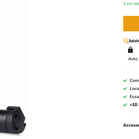
2 en st
Juis
Avec 
Com
Livr
Essa
+10 
Accesso