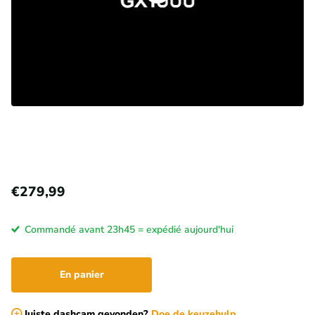
€279,99
Commandé avant 23h45 = expédié aujourd'hui
En panier
Juiste dashcam gevonden?
Doe de keuzehulp