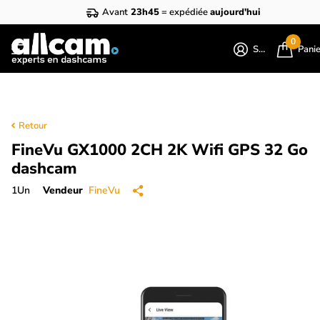
Avant
23h45
= expédiée
aujourd'hui
0
S'identifier
Pani
Retour
FineVu GX1000 2CH 2K Wifi GPS 32 Go
dashcam
1
Un
Vendeur
FineVu