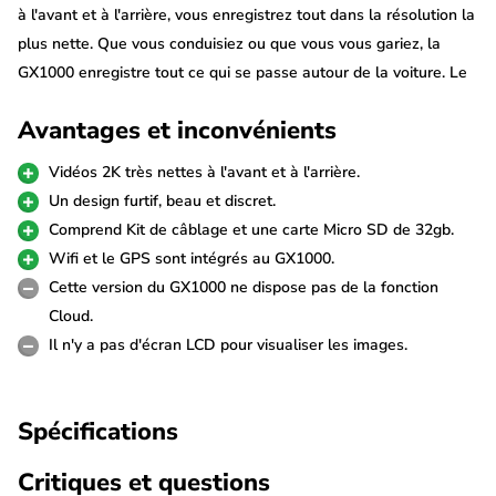
à l'avant et à l'arrière, vous enregistrez tout dans la résolution la
plus nette. Que vous conduisiez ou que vous vous gariez, la
GX1000 enregistre tout ce qui se passe autour de la voiture. Le
Wifi vous permet de visionner facilement les séquences
Avantages et inconvénients
enregistrées via votre téléphone et le GPS intégré permet de
suivre la vitesse et les emplacements.
Vidéos 2K très nettes à l'avant et à l'arrière.
Un design furtif, beau et discret.
Vidéos 2K + 2K
Comprend Kit de câblage et une carte Micro SD de 32gb.
Le FineVu GX1000 2CH filme avec une résolution 2K (QuadHD)
Wifi et le GPS sont intégrés au GX1000.
très nette à l'avant et à l'arrière. Grâce au dernier capteur
Cette version du GX1000 ne dispose pas de la fonction
d'image Sony Starvis IMX335, les vidéos sont d'une qualité
Cloud.
exceptionnelle, même dans l'obscurité.
Il n'y a pas d'écran LCD pour visualiser les images.
La caméra arrière est reliée à la caméra avant par un long câble
Spécifications
de 6 mètres fourni et est également alimentée par ce câble, de
sorte qu'aucune alimentation supplémentaire n'est nécessaire.
Critiques et questions
Pour les véhicules plus longs, un câble de 9 mètres est