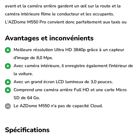
avant et la caméra arrière gardent un œil sur la route et la
caméra intérieure filme le conducteur et les occupants.
L'AZDome M550 Pro convient donc parfaitement aux taxis ou
aux auto-écoles. La M550 Pro enregistre également dans la
Avantages et inconvénients
résolution 4K la plus nette et elle est équipée du Wifi et du
GPS.
Meilleure résolution Ultra HD 3840p grâce à un capteur
d'image de 8,0 Mpx.
Résolution ultra 4K
Avec caméra intérieure, il enregistre également l'intérieur de
La M550 Pro 3CH 4K 64gb est équipée du dernier capteur
la voiture.
d'image de 8,0MP qui garantit les vidéos Ultra 4K les plus
Avec un grand écran LCD lumineux de 3,0 pouces.
nettes. Il filme à une résolution de 3840p*2160p à 25fps, mais tu
Comprend une caméra arrière Full HD et une carte Micro
peux aussi le laisser enregistrer en FullHD 60fps. La technologie
SD de 64 Go.
HDR assure une qualité d'image parfaite quelles que soient les
Le AZDome M550 n'a pas de capacité Cloud.
conditions météorologiques. De plus, la dashcam peut prendre
des photos en 18M pixels.
Spécifications
La caméra arrière incluse est équipée d'un capteur d'image