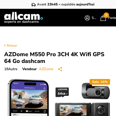
Avant
23h45
= expédiée
aujourd'hui
0
S'identifier
Pani
Retour
AZDome M550 Pro 3CH 4K Wifi GPS
64 Go dashcam
18
Autre
Vendeur
AZDome
Sale -11%