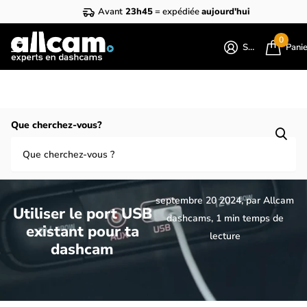
Avant
23h45
= expédiée
aujourd'hui
0
S'identifier
Pani
Homepage
Blogues
Blog dashcam
Que cherchez-vous?
Utiliser le port USB existant pour ta dashcam
septembre 20 2024
, par Allcam
Utiliser le port USB
dashcams, 1 min temps de
existant pour ta
lecture
dashcam