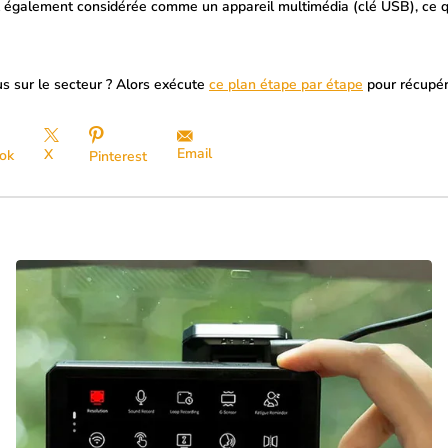
t également considérée comme un appareil multimédia (clé USB), ce qui
s sur le secteur ? Alors exécute
ce plan étape par étape
pour récupér
Email
X
ok
Pinterest