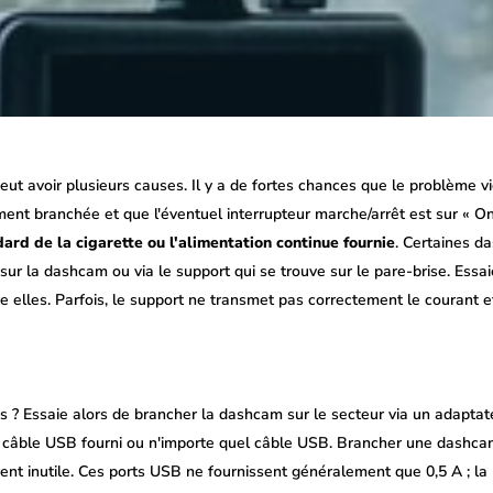
eut avoir plusieurs causes. Il y a de fortes chances que le problème vi
ement branchée et que l'éventuel interrupteur marche/arrêt est sur « O
ndard de la cigarette ou l'alimentation continue fournie
. Certaines d
t sur la dashcam ou via le support qui se trouve sur le pare-brise. Ess
e elles. Parfois, le support ne transmet pas correctement le courant e
s ? Essaie alors de brancher la dashcam sur le secteur via un adapta
le câble USB fourni ou n'importe quel câble USB. Brancher une dashcam
vent inutile. Ces ports USB ne fournissent généralement que 0,5 A ; l