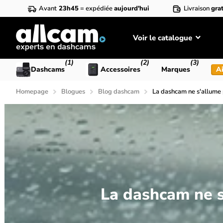
Avant
23h45
= expédiée
aujourd'hui
Livraison
grat
Voir le catalogue
(1)
(2)
(3)
Dashcams
Accessoires
Marques
Ai
Homepage
Blogues
Blog dashcam
La dashcam ne s'allume 
La dashcam ne s