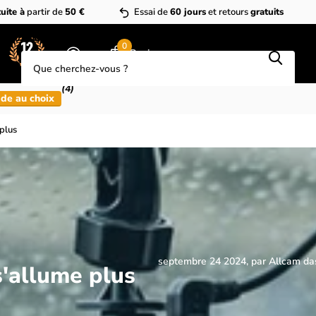
uite à
partir de
50 €
Essai de
60 jours
et retours
gratuits
Que cherchez-vous?
0
Panier
(4)
de au choix
plus
septembre 24 2024
, par Allcam d
'allume plus