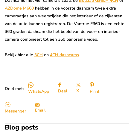
Dashcams met vier camera's zoals de
Botslab G980H 4CH
of
AZDome M660
hebben in de voorste dashcam twee extra
cameraatjes aan weerszijden die het interieur of de zijkanten
van de auto kunnen registreren. De Vantrue E360 is een echte
360 graden dashcam die het beeld van de voor- en interieur
camera combineert tot een 360 panorama video.
Bekijk hier alle
3CH
en
4CH dashcams
.
Deel met:
X
Deel
WhatsApp
Pin it
Email
Messenger
Blog posts