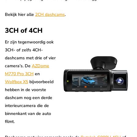
Bekijk hier alle
2CH dashcams
.
3CH of 4CH
Er zijn tegenwoordig ook
3CH- of zelfs 4CH-
dashcams met drie of vier
camera’s. De
AZDome
M770 Pro 3CH
en
Wolfbox X5
bijvoorbeeld
hebben in de voorste
dashcam nog een derde
interieurcamera die de
binnenkant van de auto
filmt.