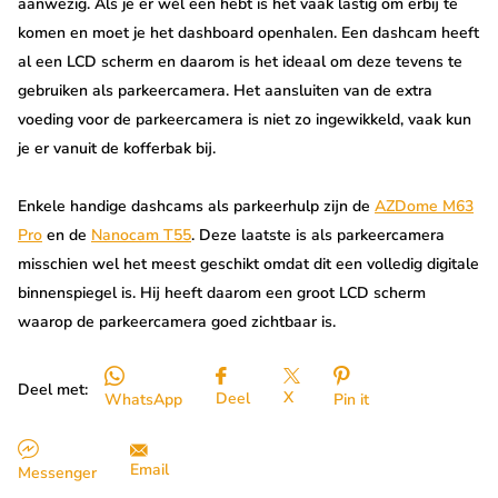
aanwezig. Als je er wél een hebt is het vaak lastig om erbij te
komen en moet je het dashboard openhalen. Een dashcam heeft
al een LCD scherm en daarom is het ideaal om deze tevens te
gebruiken als parkeercamera. Het aansluiten van de extra
voeding voor de parkeercamera is niet zo ingewikkeld, vaak kun
je er vanuit de kofferbak bij.
Enkele handige dashcams als parkeerhulp zijn de
AZDome M63
Pro
en de
Nanocam T55
. Deze laatste is als parkeercamera
misschien wel het meest geschikt omdat dit een volledig digitale
binnenspiegel is. Hij heeft daarom een groot LCD scherm
waarop de parkeercamera goed zichtbaar is.
Deel met:
X
Deel
WhatsApp
Pin it
Email
Messenger