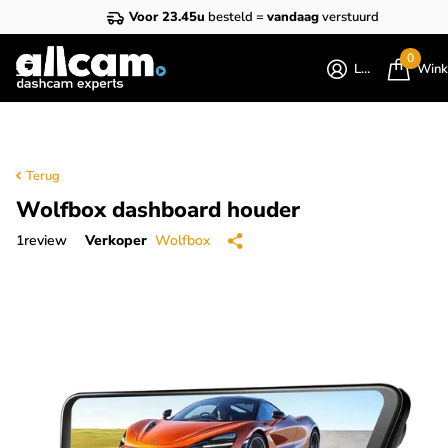
Voor 23.45u
besteld =
vandaag
verstuurd
0
Login
Wink
Terug
Wolfbox dashboard houder
1
review
Verkoper
Wolfbox