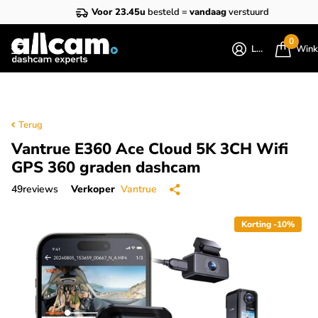
Voor 23.45u
besteld =
vandaag
verstuurd
0
Login
Wink
Terug
Vantrue E360 Ace Cloud 5K 3CH Wifi
GPS 360 graden dashcam
49
reviews
Verkoper
Vantrue
Korting -10%