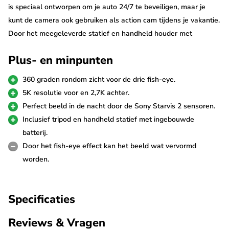
is speciaal ontworpen om je auto 24/7 te beveiligen, maar je
kunt de camera ook gebruiken als action cam tijdens je vakantie.
Door het meegeleverde statief en handheld houder met
ingebouwde batterij kun je tot wel vier uur opnemen met één
Plus- en minpunten
lading.
360 graden rondom zicht voor de drie fish-eye.
5K 360 graden video's
5K resolutie voor en 2,7K achter.
Deze Vantrue E360 Ace is aan de voorzijde uitgerust met twee
Perfect beeld in de nacht door de Sony Starvis 2 sensoren.
210˚ fish-eye camera's waardoor hij volledig 360˚ opneemt. De
Inclusief tripod en handheld statief met ingebouwde
beelden worden gecombineerd tot één video met 5184*1944p
batterij.
resolutie. Dit maakt de dashcam perfect als parkeerbeveiliging
Door het fish-eye effect kan het beeld wat vervormd
voor je auto. Uitgerust met de Sony Starvis 2 Sensor zijn de
worden.
beelden met name in de nacht van uitzonderlijk goede kwaliteit.
Specificaties
De 2.7K achter camera heeft een kijkhoek van 165˚ en de
camera kan nog 90˚ verticaal worden gedraaid voor de perfecte
Reviews & Vragen
positionering. Hij wordt met een lange kabel van 6 meter