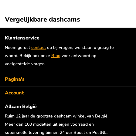
verbonden aan de voorste dashcam.
Vergelijkbare dashcams
Tripod + handheld houder
Een andere unieke eigenschap van deze Vantrue E360 Ace zijn
Klantenservice
het meegeleverde tripod statief en de handheld houder. Deze
Neem gerust
contact
op bij vragen, we staan u graag te
zijn te combineren en de handheld houder heeft een
woord. Bekijk ook onze
Blog
voor antwoord op
ingebouwde 37.000mAh batterij. Samen zorgen ze ervoor dat je
veelgestelde vragen.
de E360 Ace tot wel 4 uur buiten de auto kunt gebruiken op één
lading.
Pagina's
Vantrue Cloud
Account
Misschien wel de mooiste functie van deze Vantrue E360 Ace
Allcam België
Cloud is de mogelijkheid om overal ter wereld te verbinden met
de dashcam. De Vantrue LTE module (zie accessoires)
Ruim 12 jaar de grootste dashcam winkel van België.
ondersteunt SIM kaarten met actieve internetverbinding. Verbind
Meer dan 100 modellen uit eigen voorraad en
de Vantrue LTE module vervolgens met de dashcam en je hebt
supersnelle levering binnen 24 uur Bpost en PostNL.