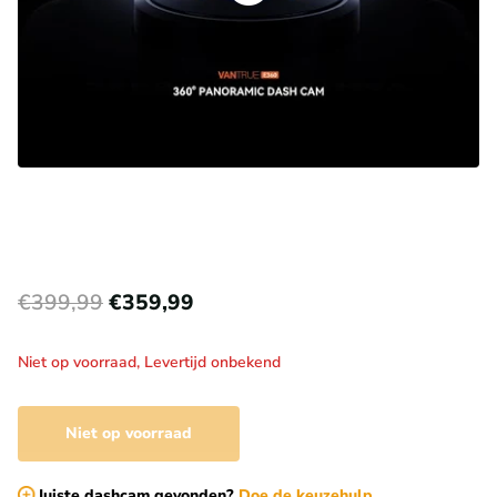
€399,99
€359,99
Niet op voorraad,
Levertijd onbekend
Niet op voorraad
Juiste dashcam gevonden?
Doe de keuzehulp