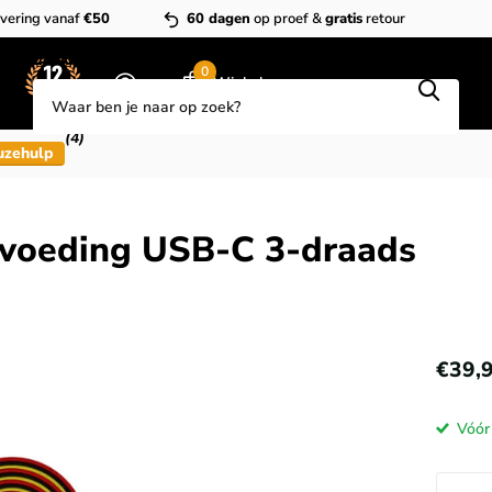
vering vanaf
€50
60 dagen
op proef &
gratis
retour
Zoeken
0
Winkelwagen
(4)
uzehulp
voeding USB-C 3-draads
€39,
Vóór