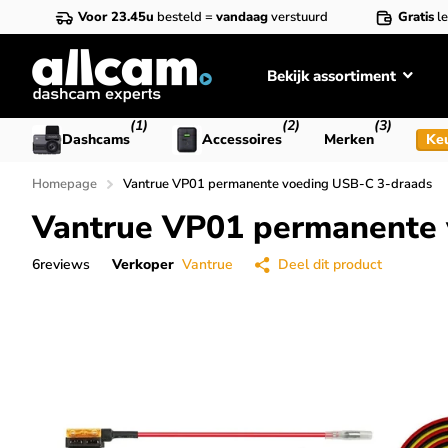
Voor 23.45u
besteld =
vandaag
verstuurd
Gratis
le
Bekijk assortiment
(1)
(2)
(3)
Dashcams
Accessoires
Merken
Ke
Homepage
Vantrue VP01 permanente voeding USB-C 3-draads
Vantrue VP01 permanente 
6
reviews
Verkoper
Vantrue
Deel dit product