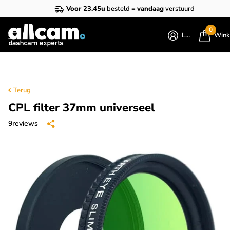
Voor 23.45u
besteld =
vandaag
verstuurd
0
Login
Wink
Terug
CPL filter 37mm universeel
9
reviews