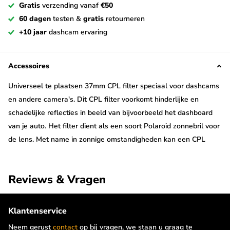
Gratis
verzending vanaf
€50
60 dagen
testen &
gratis
retourneren
+10 jaar
dashcam ervaring
Accessoires
Universeel te plaatsen 37mm CPL filter speciaal voor dashcams
en andere camera's. Dit CPL filter voorkomt hinderlijke en
schadelijke reflecties in beeld van bijvoorbeeld het dashboard
van je auto. Het filter dient als een soort Polaroid zonnebril voor
de lens. Met name in zonnige omstandigheden kan een CPL
filter de beeldkwaliteit aanzienlijk verbeteren.
Reviews & Vragen
Dit filter bestaat uit twee delen: de houder en het filter zelf. De
houder plak je met de meegeleverde dunne dubbelzijdige tape
om de lens en het filter draai je eenvoudig op de houder. Het
Klantenservice
filter is hierdoor in een handomdraai te plaatsen en verwijderen.
Neem gerust
contact
op bij vragen, we staan u graag te