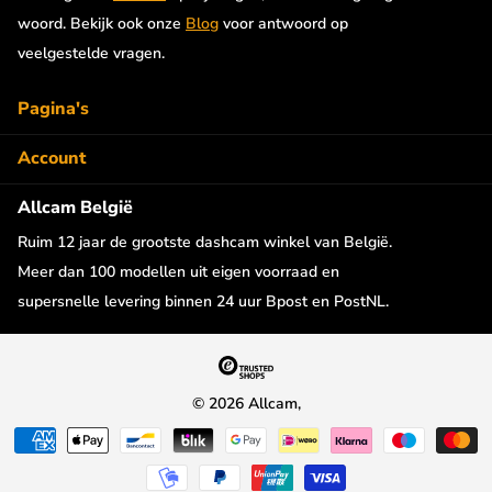
woord. Bekijk ook onze
Blog
voor antwoord op
Let op
: De opening voor de lens op de houder is 20mm en hier
veelgestelde vragen.
omheen zit een cirkelvormig dubbelzijdig tape van +/- 5mm
breed (zie foto 2). Om het filter over de lens te plaatsen dient
Pagina's
hiervoor voldoende oppervlak aanwezig te zijn rondom de lens.
Account
Allcam België
Ruim 12 jaar de grootste dashcam winkel van België.
Meer dan 100 modellen uit eigen voorraad en
supersnelle levering binnen 24 uur Bpost en PostNL.
©
2026
Allcam,