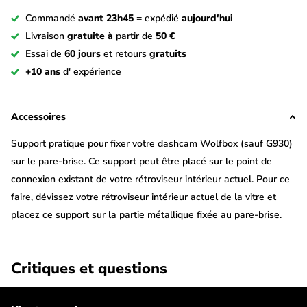
Commandé
avant 23h45
= expédié
aujourd'hui
Livraison
gratuite à
partir de
50 €
Essai de
60 jours
et retours
gratuits
+10 ans
d' expérience
Accessoires
Support pratique pour fixer votre dashcam Wolfbox (sauf G930)
sur le pare-brise. Ce support peut être placé sur le point de
connexion existant de votre rétroviseur intérieur actuel. Pour ce
faire, dévissez votre rétroviseur intérieur actuel de la vitre et
placez ce support sur la partie métallique fixée au pare-brise.
Veuillez noter
: Convient uniquement aux rétroviseurs dashcam
Critiques et questions
Wolfbox de 12,0 pouces et ne convient donc pas au G930.