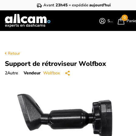
Avant
23h45
= expédiée
aujourd'hui
0
S'identifier
Pani
Retour
Support de rétroviseur Wolfbox
2
Autre
Vendeur
Wolfbox