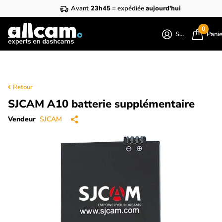
Avant
23h45
= expédiée
aujourd'hui
0
S'identifier
Pani
Retour
SJCAM A10 batterie supplémentaire
Vendeur
SJCAM