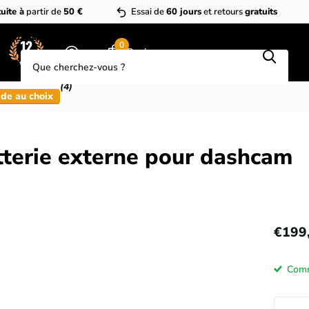
uite à
partir de
50 €
Essai de
60 jours
et retours
gratuits
Que cherchez-vous?
0
Panier
(4)
de au choix
terie externe pour dashcam
€199
Comm