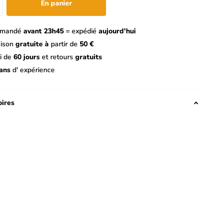
En panier
mandé
avant 23h45
= expédié
aujourd'hui
aison
gratuite à
partir de
50 €
i de
60 jours
et retours
gratuits
ans
d' expérience
ires