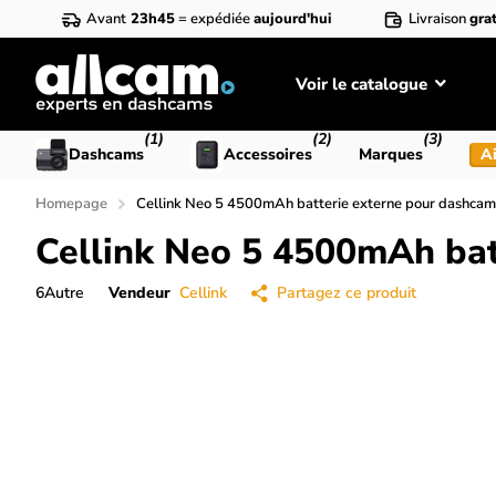
Avant
23h45
= expédiée
aujourd'hui
Livraison
grat
Voir le catalogue
(1)
(2)
(3)
Dashcams
Accessoires
Marques
Ai
Homepage
Cellink Neo 5 4500mAh batterie externe pour dashcam
Cellink Neo 5 4500mAh bat
6
Autre
Vendeur
Cellink
Partagez ce produit