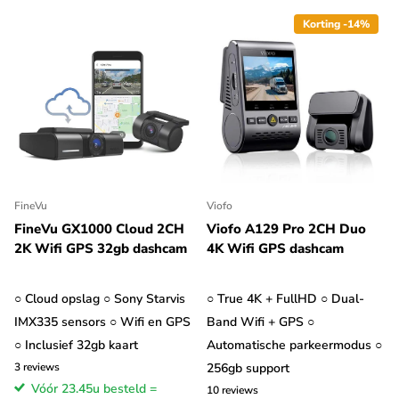
de
download pagina
om de software te installeren.
Korting -14%
FineVu
Viofo
FineVu GX1000 Cloud 2CH
Viofo A129 Pro 2CH Duo
2K Wifi GPS 32gb dashcam
4K Wifi GPS dashcam
○ Cloud opslag ○ Sony Starvis
○ True 4K + FullHD ○ Dual-
IMX335 sensors ○ Wifi en GPS
Band Wifi + GPS ○
○ Inclusief 32gb kaart
Automatische parkeermodus ○
3
reviews
256gb support
Vóór 23.45u besteld =
10
reviews