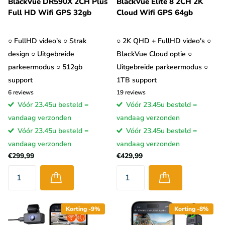
BlackVue DR590X 2CH Plus
BlackVue Elite 8 2CH 2K
Full HD Wifi GPS 32gb
Cloud Wifi GPS 64gb
○ FullHD video's ○ Strak
○ 2K QHD + FullHD video's ○
design ○ Uitgebreide
BlackVue Cloud optie ○
parkeermodus ○ 512gb
Uitgebreide parkeermodus ○
support
1TB support
6
reviews
19
reviews
Vóór 23.45u besteld =
Vóór 23.45u besteld =
vandaag verzonden
vandaag verzonden
Vóór 23.45u besteld =
Vóór 23.45u besteld =
vandaag verzonden
vandaag verzonden
€299,99
€429,99
Korting -9%
Korting -8%