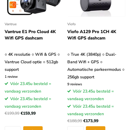
Vantrue
Viofo
Vantrue E1 Pro Cloud 4K
Viofo A129 Pro 1CH 4K
Wifi GPS dashcam
Wifi GPS dashcam
○ 4K resolutie ○ Wifi & GPS ○
○ True 4K (3840p) ○ Dual-
Vantrue Cloud optie ○ 512gb
Band Wifi + GPS ○
support
Automatische parkeermodus ○
1
review
256gb support
Vóór 23.45u besteld =
9
reviews
vandaag verzonden
Vóór 23.45u besteld =
Vóór 23.45u besteld =
vandaag verzonden
vandaag verzonden
Vóór 23.45u besteld =
€199,99
€159,99
vandaag verzonden
€188,99
€173,99