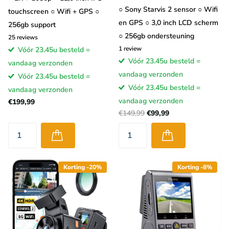
○ Sony Starvis 2 sensor ○ Wifi
touchscreen ○ Wifi + GPS ○
en GPS ○ 3,0 inch LCD scherm
256gb support
○ 256gb ondersteuning
25
reviews
1
review
Vóór 23.45u besteld =
Vóór 23.45u besteld =
vandaag verzonden
vandaag verzonden
Vóór 23.45u besteld =
Vóór 23.45u besteld =
vandaag verzonden
vandaag verzonden
€199,99
€149,99
€99,99
Korting -20%
Korting -8%