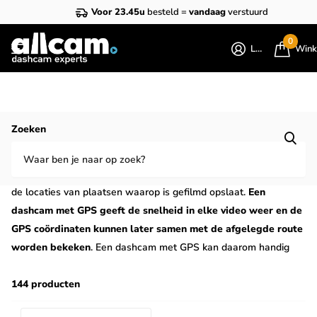
Voor 23.45u
besteld =
vandaag
verstuurd
0
Login
Wink
Homepage
GPS dashcams
Zoeken
Dashcam met GPS kopen?
Een dashcam met GPS is een dashcam met GPS ontvanger die
de locaties van plaatsen waarop is gefilmd opslaat.
Een
dashcam met GPS geeft de snelheid in elke video weer en de
GPS coördinaten kunnen later samen met de afgelegde route
worden bekeken
. Een dashcam met GPS kan daarom handig
zijn voor de verzekering of politie om te bepalen op welke plek
en onder welke omstandigheden bepaalde opnames zijn
144 producten
gemaakt.