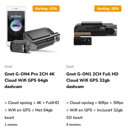
Korting -21%
Korting -25%
Gnet
Gnet
Gnet G-ON4 Pro 2CH 4K
Gnet G-ON1 2CH Full HD
Cloud Wifi GPS 64gb
Cloud Wifi GPS 32gb
dashcam
dashcam
○ Cloud opslag ○ 4K + FullHD
○ Cloud opslag ○ 60fps + 30fps
○ Wifi en GPS ○ Met 64gb
○ Wifi en GPS ○ Inclusief 32gb
kaart
SD kaart
1
review
9
reviews