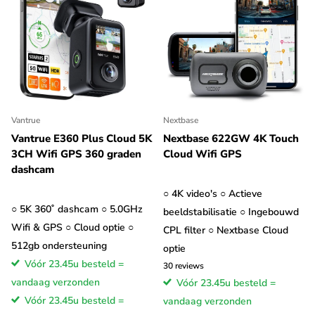
Vantrue
Nextbase
Vantrue E360 Plus Cloud 5K
Nextbase 622GW 4K Touch
3CH Wifi GPS 360 graden
Cloud Wifi GPS
dashcam
○ 4K video's ○ Actieve
○ 5K 360˚ dashcam ○ 5.0GHz
beeldstabilisatie ○ Ingebouwd
Wifi & GPS ○ Cloud optie ○
CPL filter ○ Nextbase Cloud
512gb ondersteuning
optie
Vóór 23.45u besteld =
30
reviews
vandaag verzonden
Vóór 23.45u besteld =
Vóór 23.45u besteld =
vandaag verzonden