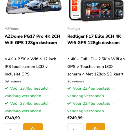
GPS slaat de coördinaten op
Een dashboard camera met GPS is dus in staat om te bepalen
waar hij op een bepaald moment is.
Een dashcam met GPS
AZDome
Redtiger
ontvanger slaat alle coördinaten op van de plekken waar met
AZDome PG17 Pro 4K 2CH
Redtiger F17 Elite 3CH 4K
Wifi GPS 128gb dashcam
Wifi GPS 128gb dashcam
de dashboard camera is gefilmd
. Dit houdt in dat er een
speciaal bestand op de MicroSD kaart wordt aangemaakt
waarop alle coördinaten worden opgeslagen samen met tijd en
○ 4K + 2.5K ○ Wifi ○ 12 inch
○ 4K + FullHD + 2.5K ○ Wifi en
datum. De GPS bestanden kunnen later aan de opgenomen
IPS touchscreen LCD ○
GPS ○ Touchscreen LCD
video’s worden gelinkt doordat ook tijd en datum worden
Inclusief GPS
scherm ○ Met 128gb SD kaart
opgeslagen. Op die manier weet je dus op welke GPS locaties
59
reviews
26
reviews
bepaalde dashboard camera video’s zijn gemaakt en kan ook de
Vóór 23.45u besteld =
Vóór 23.45u besteld =
afgelegde route worden weergegeven. Met speciaal
vandaag verzonden
vandaag verzonden
ontwikkelde software kunnen alle gegevens eenvoudig worden
Vóór 23.45u besteld =
Vóór 23.45u besteld =
afgespeeld.
vandaag verzonden
vandaag verzonden
€249,99
€249,99
GPS om snelheid bij te houden