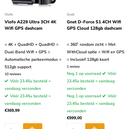
Viofo
Gnet
Viofo A229 Ultra 3CH 4K
Gnet D-Force S1 4CH Wifi
Wifi GPS dashcam
GPS Cloud 128gb dashcam
○ 4K + QuadHD + QuadHD ○
○ 360˚ rondom zicht ○ Met
Dual-Band Wifi + GPS ○
WithCloud optie ○ Wifi en GPS
Automatische parkeermodus ○
○ Inclusief 128gb kaart
512gb support
1
review
Nog 1 op voorraad
Vóór
10
reviews
Vóór 23.45u besteld =
23.45u besteld = vandaag
vandaag verzonden
verzonden
Vóór 23.45u besteld =
Nog 1 op voorraad
Vóór
vandaag verzonden
23.45u besteld = vandaag
€369,99
verzonden
€999,00