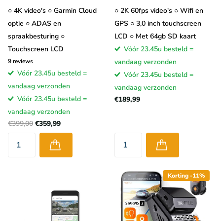
○ 4K video's ○ Garmin Cloud
○ 2K 60fps video's ○ Wifi en
optie ○ ADAS en
GPS ○ 3,0 inch touchscreen
spraakbesturing ○
LCD ○ Met 64gb SD kaart
Touchscreen LCD
Vóór 23.45u besteld =
9
reviews
vandaag verzonden
Vóór 23.45u besteld =
Vóór 23.45u besteld =
vandaag verzonden
vandaag verzonden
Vóór 23.45u besteld =
€189,99
vandaag verzonden
€399,00
€359,99
Korting -11%