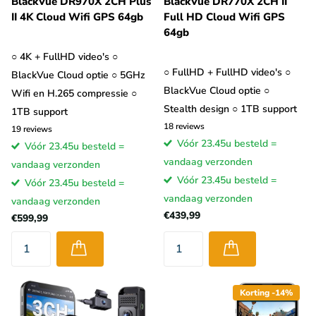
BlackVue DR970X 2CH Plus
BlackVue DR770X 2CH II
II 4K Cloud Wifi GPS 64gb
Full HD Cloud Wifi GPS
64gb
○ 4K + FullHD video's ○
○ FullHD + FullHD video's ○
BlackVue Cloud optie ○ 5GHz
BlackVue Cloud optie ○
Wifi en H.265 compressie ○
Stealth design ○ 1TB support
1TB support
18
reviews
19
reviews
Vóór 23.45u besteld =
Vóór 23.45u besteld =
vandaag verzonden
vandaag verzonden
Vóór 23.45u besteld =
Vóór 23.45u besteld =
vandaag verzonden
vandaag verzonden
€439,99
€599,99
Korting -14%