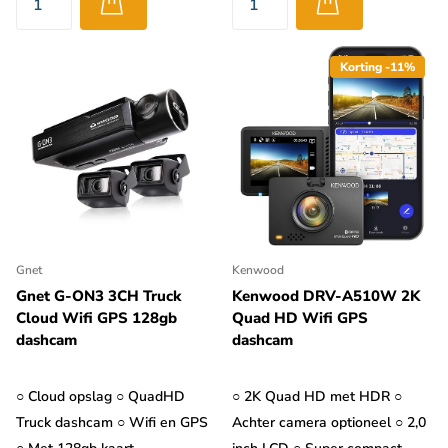
Korting -11%
Gnet
Kenwood
Gnet G-ON3 3CH Truck
Kenwood DRV-A510W 2K
Cloud Wifi GPS 128gb
Quad HD Wifi GPS
dashcam
dashcam
○ Cloud opslag ○ QuadHD
○ 2K Quad HD met HDR ○
Truck dashcam ○ Wifi en GPS
Achter camera optioneel ○ 2,0