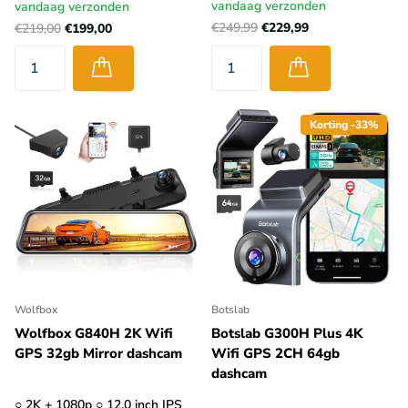
vandaag verzonden
vandaag verzonden
€249,99
€229,99
€219,00
€199,00
Korting -33%
Wolfbox
Botslab
Wolfbox G840H 2K Wifi
Botslab G300H Plus 4K
GPS 32gb Mirror dashcam
Wifi GPS 2CH 64gb
dashcam
○ 2K + 1080p ○ 12,0 inch IPS