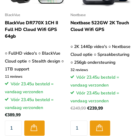
BlackVue
Nextbase
BlackVue DR770X 1CH II
Nextbase 522GW 2K Touch
Full HD Cloud Wifi GPS
Cloud Wifi GPS
64gb
○ 2K 1440p video's ○ Nextbase
○ FullHD video's ○ BlackVue
Cloud optie ○ Spraakbesturing
Cloud optie ○ Stealth design ○
○ 256gb ondersteuning
1TB support
32
reviews
11
reviews
Vóór 23.45u besteld =
Vóór 23.45u besteld =
vandaag verzonden
vandaag verzonden
Vóór 23.45u besteld =
Vóór 23.45u besteld =
vandaag verzonden
vandaag verzonden
€249,99
€239,99
€389,99