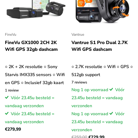
FineVu
Vantrue
FineVu GX1000 2CH 2K
Vantrue S1 Pro Dual 2.7K
Wifi GPS 32gb dashcam
Wifi GPS dashcam
○ 2K + 2K resolutie ○ Sony
○ 2.7K resolutie ○ Wifi ○ GPS ○
Starvis IMX335 sensors ○ Wifi
512gb support
en GPS ○ Inclusief 32gb kaart
7
reviews
Nog 1 op voorraad
Vóór
1
review
Vóór 23.45u besteld =
23.45u besteld = vandaag
vandaag verzonden
verzonden
Vóór 23.45u besteld =
Nog 1 op voorraad
Vóór
vandaag verzonden
23.45u besteld = vandaag
€279,99
verzonden
€259,00
€229,99