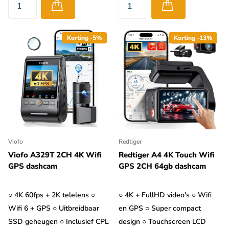
Korting -5%
Korting -13%
Viofo
Redtiger
Viofo A329T 2CH 4K Wifi
Redtiger A4 4K Touch Wifi
GPS dashcam
GPS 2CH 64gb dashcam
○ 4K 60fps + 2K telelens ○
○ 4K + FullHD video's ○ Wifi
Wifi 6 + GPS ○ Uitbreidbaar
en GPS ○ Super compact
SSD geheugen ○ Inclusief CPL
design ○ Touchscreen LCD