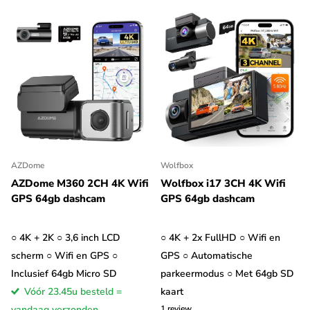
AZDome
Wolfbox
AZDome M360 2CH 4K Wifi
Wolfbox i17 3CH 4K Wifi
GPS 64gb dashcam
GPS 64gb dashcam
○ 4K + 2K ○ 3,6 inch LCD
○ 4K + 2x FullHD ○ Wifi en
scherm ○ Wifi en GPS ○
GPS ○ Automatische
Inclusief 64gb Micro SD
parkeermodus ○ Met 64gb SD
Vóór 23.45u besteld =
kaart
vandaag verzonden
1
review