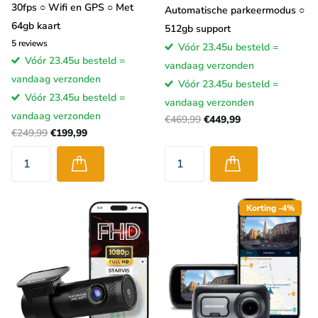
30fps ○ Wifi en GPS ○ Met
Automatische parkeermodus ○
64gb kaart
512gb support
5
reviews
Vóór 23.45u besteld =
Vóór 23.45u besteld =
vandaag verzonden
vandaag verzonden
Vóór 23.45u besteld =
Vóór 23.45u besteld =
vandaag verzonden
vandaag verzonden
€469,99
€449,99
€249,99
€199,99
Korting -4%