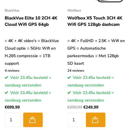
overbodig?
BlackVue
Wolfbox
Als je een dashcam met GPS gebruikt voor de veiligheid en om
BlackVue Elite 10 2CH 4K
Wolfbox X5 Touch 3CH 4K
Cloud Wifi GPS 64gb
Wifi GPS 128gb dashcam
eventuele incidenten in het verkeer vast te leggen is de GPS een
erg handig hulpmiddel om de snelheid aan te kunnen tonen.
Daarnaast kan met de GPS functie duidelijk worden aangetoond
○ 4K + 4K video's ○ BlackVue
○ 4K + FullHD + 2.5K ○ Wifi en
waar een bepaald incident heeft plaatsgevonden.
Meeste
Cloud optie ○ 5GHz Wifi en
GPS ○ Automatische
dashcams zijn tegenwoordig standaard al uitgerust met GPS,
H.265 compressie ○ 1TB
parkeermodus ○ Met 128gb
je hoeft het daarom vaak niet mee te nemen in je overweging
.
support
SD kaart
Bovendien zijn auto camera’s met GPS vaak niet eens veel
4
reviews
24
reviews
Vóór 23.45u besteld =
Vóór 23.45u besteld =
duurder dan auto camera’s zonder GPS.
vandaag verzonden
vandaag verzonden
GPS data met video op PC bekijken
Vóór 23.45u besteld =
Vóór 23.45u besteld =
vandaag verzonden
vandaag verzonden
De meeste dashcams met GPS van een bekend merk worden
€699,99
€299,99
€249,99
geleverd met software die speciaal voor dat merk is ontwikkeld.
De beste gratis software voor dashcams met GPS is Registrator
viewer (DataKam player voor Mac computers). Bekijk