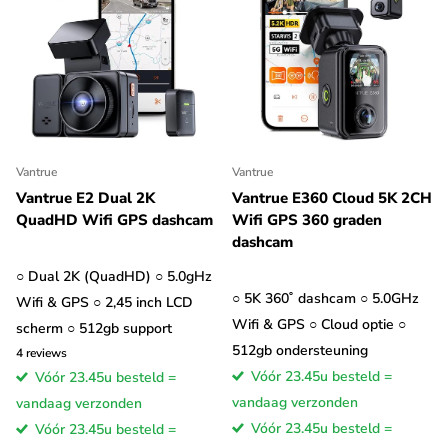
Vantrue
Vantrue
Vantrue E2 Dual 2K
Vantrue E360 Cloud 5K 2CH
QuadHD Wifi GPS dashcam
Wifi GPS 360 graden
dashcam
○ Dual 2K (QuadHD) ○ 5.0gHz
○ 5K 360˚ dashcam ○ 5.0GHz
Wifi & GPS ○ 2,45 inch LCD
Wifi & GPS ○ Cloud optie ○
scherm ○ 512gb support
512gb ondersteuning
4
reviews
Vóór 23.45u besteld =
Vóór 23.45u besteld =
vandaag verzonden
vandaag verzonden
Vóór 23.45u besteld =
Vóór 23.45u besteld =