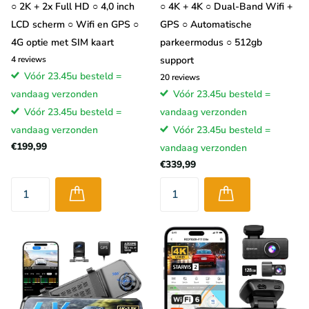
○ 2K + 2x Full HD ○ 4,0 inch
○ 4K + 4K ○ Dual-Band Wifi +
system, of GPS,
LCD scherm ○ Wifi en GPS ○
GPS ○ Automatische
is de
4G optie met SIM kaart
parkeermodus ○ 512gb
commerciële
4
reviews
support
naam voor een
Vóór 23.45u besteld =
20
reviews
door de
vandaag verzonden
Vóór 23.45u besteld =
Amerikanen
Vóór 23.45u besteld =
vandaag verzonden
opgesteld
vandaag verzonden
Vóór 23.45u besteld =
satellietsysteem
€199,99
vandaag verzonden
om een plaats op aarde te kunnen bepalen. Het is in 1967
€339,99
gelanceerd om destijds te helpen bij het bepalen van de locaties
van strijdkrachten van het Amerikaanse leger. Het hele systeem
bestaat uit 24 satellieten die in een vaste baan om de aarde
draaien en met bepaalde intervallen signalen uitzenden. Deze
signalen kunnen op aarde worden opgevangen door een GPS
ontvanger om op die manier vrij nauwkeurig (2-10 meter,
afhankelijk van het gebruikte systeem) de huidige plaats vast te
kunnen stellen.