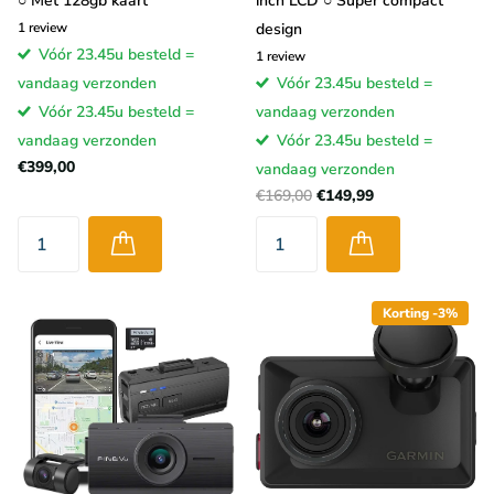
○ Met 128gb kaart
inch LCD ○ Super compact
1
review
design
Vóór 23.45u besteld =
1
review
vandaag verzonden
Vóór 23.45u besteld =
Vóór 23.45u besteld =
vandaag verzonden
vandaag verzonden
Vóór 23.45u besteld =
€399,00
vandaag verzonden
€169,00
€149,99
Korting -3%