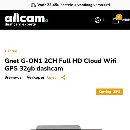
Voor 23.45u
besteld =
vandaag
verstuurd
0
Login
Wink
Terug
Gnet G-ON1 2CH Full HD Cloud Wifi
GPS 32gb dashcam
9
reviews
Verkoper
Gnet
Korting -25%