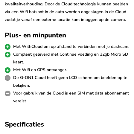
kwaliteitverhouding. Door de Cloud technologie kunnen beelden
via een Wifi hotspot in de auto worden opgeslagen in de Cloud
zodat je vanaf een externe locatie kunt inloggen op de camera.
Naast deze optie levert de G-ON1 Cloud uitzonderlijk goede
Plus- en minpunten
prestaties en wordt hij zeer compleet geleverd met Continue
voeding, GPS module en Wifi dongle.
Met WithCloud om op afstand te verbinden met je dashcam.
Compleet geleverd met Continue voeding en 32gb Micro SD
WithCloud service
kaart.
Het mooiste van deze Gnet G-ON1 Cloud is de mogelijkheid om
Met Wifi en GPS ontvanger.
overal ter wereld te verbinden met de dashcam. De Gnet G-ON1
De G-ON1 Cloud heeft geen LCD scherm om beelden op te
Cloud kun je via een Wifi hotspot in de auto verbinden met het
bekijken.
internet. Via de WithCloud App kun je vervolgens live meekijken
Voor gebruik van de Cloud is een SIM met data abonnement
met de dashcam en meldingen ontvangen van gebeurtenissen.
vereist.
Hierdoor ben je in staat om altijd je auto in de gaten te houden,
waar je ook bent.
Specificaties
Met de optioneel verkrijgbare SIM Wifi adapter (zie accessoires)