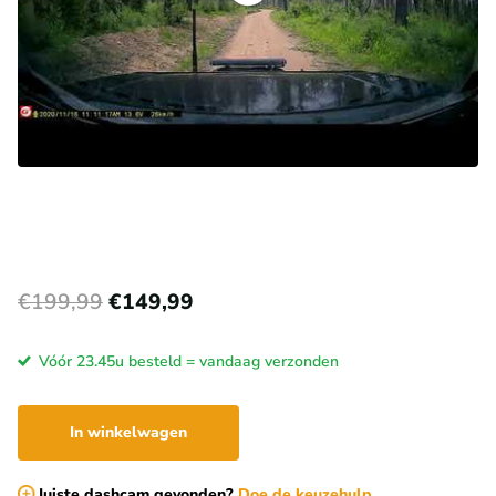
€199,99
€149,99
Vóór 23.45u besteld = vandaag verzonden
In winkelwagen
Juiste dashcam gevonden?
Doe de keuzehulp