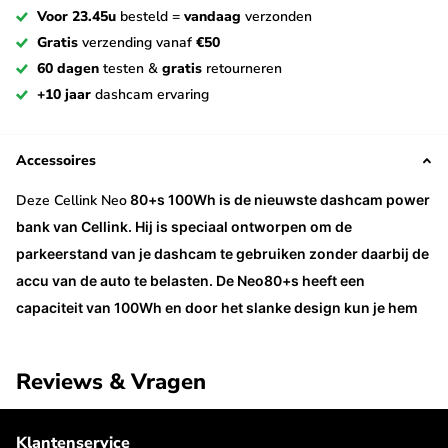
Voor 23.45u
besteld =
vandaag
verzonden
Gratis
verzending vanaf
€50
60 dagen
testen &
gratis
retourneren
+10 jaar
dashcam ervaring
Accessoires
Deze Cellink Neo
80+s 100Wh is de nieuwste dashcam power
bank van Cellink. Hij is speciaal ontworpen om de
parkeerstand van je dashcam te gebruiken zonder daarbij de
accu van de auto te belasten. De Neo80+s heeft een
capaciteit van 100Wh en door het slanke design kun je hem
in vrijwel elke auto netjes wegwerken. Hij is daarnaast
uitgerust met Bluetooth waardoor eenvoudig via de telefoon
Reviews & Vragen
kan worden verbonden om de resterende capaciteit en
andere informatie te bekijken.
Klantenservice