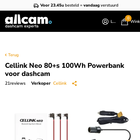
Voor 23.45u
besteld =
vandaag
verstuurd
0
Login
Wink
Terug
Cellink Neo 80+s 100Wh Powerbank
voor dashcam
21
reviews
Verkoper
Cellink