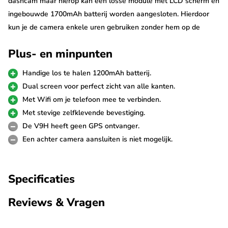
dashcam maar hierop kan een losse module met LCD scherm en
ingebouwde 1700mAh batterij worden aangesloten. Hierdoor
kun je de camera enkele uren gebruiken zonder hem op de
voeding aan te sluiten.
Plus- en minpunten
Oplaadbare dashcam
Handige los te halen 1200mAh batterij.
De Botslab V9H is één van de weinige oplaadbare dashcams op
Dual screen voor perfect zicht van alle kanten.
de markt. Door het handige design met los te halen 1700mAh
Met Wifi om je telefoon mee te verbinden.
batterij kun je hem zonder voeding maar ook buiten de auto
Met stevige zelfklevende bevestiging.
gebruiken. Met een opgeladen batterij kan ongeveer 2 tot 3 uur
De V9H heeft geen GPS ontvanger.
worden opgenomen.
Een achter camera aansluiten is niet mogelijk.
Sony Starvis sensor
Specificaties
De Botslab V9H maakt geweldige opnames door gebruik van de
Sony Starvis 8.0MP beeldsensor. Deze super krachtige sensor
Reviews & Vragen
garandeert de scherpste beelden die vooral in het donker erg
gedetailleerd zijn. De dashcam neemt op in 4K resolutie.