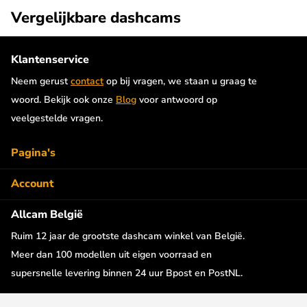
Vergelijkbare dashcams
Zelfklevende bevestiging
Deze Botslab V9H dashcam wordt geleverd met een stevige
Klantenservice
zelfklevende houder om de camera op de ruit te bevestigen. De
Neem gerust
contact
op bij vragen, we staan u graag te
camera kan in één schuifbeweging uit de houder worden
woord. Bekijk ook onze
Blog
voor antwoord op
gehaald en weer worden geplaatst. De dashcam kan hierdoor
veelgestelde vragen.
eenvoudig uit de auto worden gehaald.
Pagina's
Dual screen
Account
De V9H dashcam heeft standaard een 1,5 inch LCD scherm aan
de achterkant. Op de los te halen batterij zit nog een tweede 1,5
Allcam België
LCD scherm waardoor hij als Dual screen camera te gebruiken
Ruim 12 jaar de grootste dashcam winkel van België.
is. Hierdoor is de Botslab V9H ook ideaal als action camera.
Meer dan 100 modellen uit eigen voorraad en
supersnelle levering binnen 24 uur Bpost en PostNL.
Wifi met App
De Botslab V9H is uitgerust met Wifi waardoor je eenvoudig je