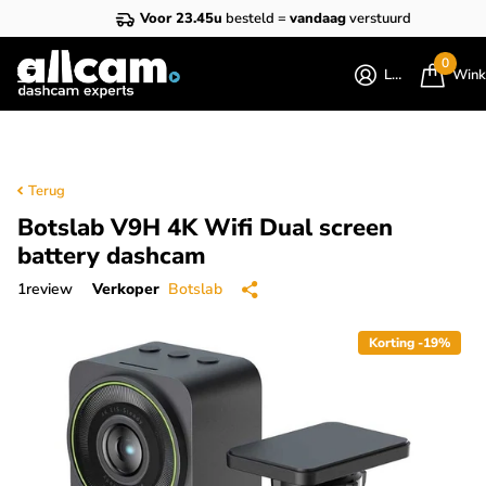
Voor 23.45u
besteld =
vandaag
verstuurd
0
Login
Wink
Terug
Botslab V9H 4K Wifi Dual screen
battery dashcam
1
review
Verkoper
Botslab
Korting -19%