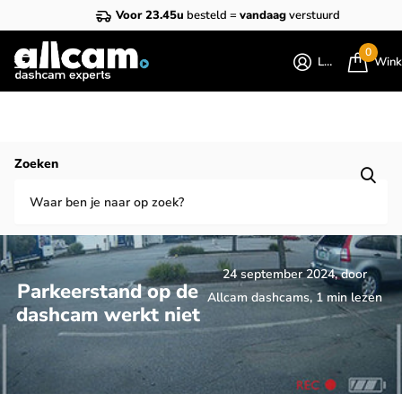
Voor 23.45u
besteld =
vandaag
verstuurd
0
Login
Wink
Homepage
Blogs
Dashcam blog
Zoeken
Parkeerstand op de dashcam werkt niet
24 september 2024
, door
Parkeerstand op de
Allcam dashcams, 1 min lezen
dashcam werkt niet