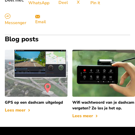
Deel met:
X
Deel
WhatsApp
Pin it
Email
Messenger
Blog posts
GPS op een dashcam uitgelegd
Wifi wachtwoord van je dashcam
vergeten? Zo los je het op.
Lees meer
Lees meer