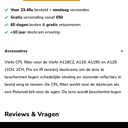
Voor 23.45u
besteld =
vandaag
verzonden
Gratis
verzending vanaf
€50
60 dagen
testen &
gratis
retourneren
+10 jaar
dashcam ervaring
Accessoires
Viofo CPL filter voor de Viofo A118C2, A119, A119S en A129
(1CH, 2CH, Pro en IR versies) dashcams om de lens te
beschermen tegen schadelijke straling en storende reflecties in
beeld weg te nemen. De CPL filter werkt voor de dashcam als
een Polaroid bril voor de ogen. De lens wordt beschermd tegen
UV straling en fel licht. Ook storende reflecties in beeld worden
grotendeels weggenomen met gebruik van deze CPL filter. Bij
Reviews & Vragen
uitstek geschikt voor het filmen in zonnige omstandigheden.