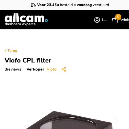
Voor 23.45u
besteld =
vandaag
verstuurd
0
Login
Wink
Terug
Viofo CPL filter
8
reviews
Verkoper
Viofo