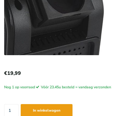
€19,99
Nog 1 op voorraad
Vóór 23.45u besteld = vandaag verzonden
In winkelwagen