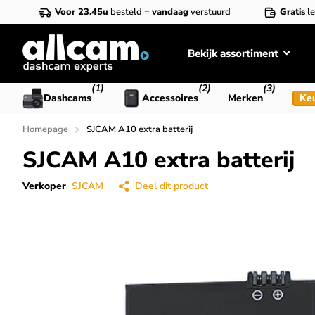
Voor 23.45u
besteld =
vandaag
verstuurd
Gratis
le
Bekijk assortiment
(1)
(2)
(3)
Dashcams
Accessoires
Merken
Ke
Homepage
SJCAM A10 extra batterij
SJCAM A10 extra batterij
Verkoper
SJCAM
Deel dit product