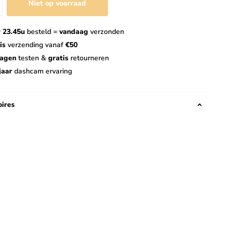
Niet op voorraad
 23.45u
besteld =
vandaag
verzonden
is
verzending vanaf
€50
dagen
testen &
gratis
retourneren
jaar
dashcam ervaring
ires