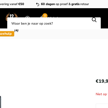
vering vanaf
€50
60 dagen
op proef &
gratis
retour
Zoeken
0
Winkelwagen
(4)
uzehulp
€19,
Niet op